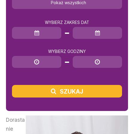
Pokaż wszystkich
WYBIERZ ZAKRES DAT
Data rozpoczęcia
Data zakończenia
WYBIERZ GODZINY
Godzina rozpoczęcia
Godzina zakończenia
SZUKAJ
Dorasta
nie