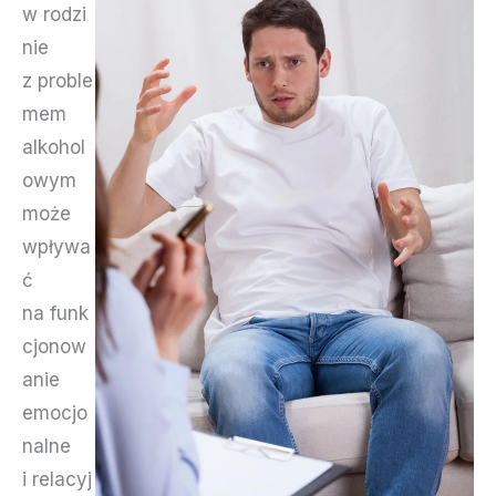
w rodzi
nie
z proble
mem
alkohol
owym
może
wpływa
ć
na funk
cjonow
anie
emocjo
nalne
i relacyj