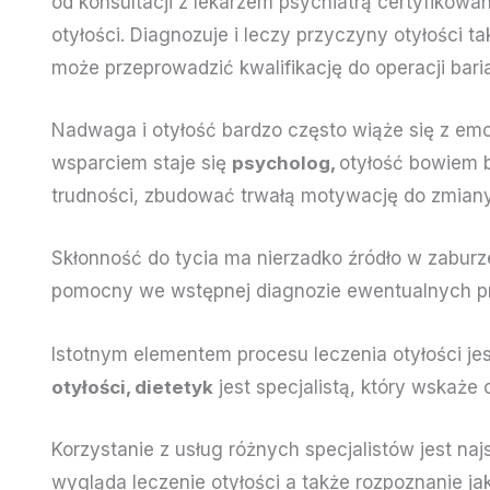
od konsultacji z lekarzem psychiatrą certyfikowa
otyłości. Diagnozuje i leczy przyczyny otyłości tak
może przeprowadzić kwalifikację do
operacji bari
Nadwaga i otyłość bardzo często wiąże się z em
wsparciem staje się
psycholog,
otyłość bowiem b
trudności, zbudować trwałą motywację do zmiany
Skłonność do tycia ma nierzadko źródło w zaburz
pomocny we wstępnej diagnozie ewentualnych p
Istotnym elementem procesu leczenia otyłości jes
otyłości, dietetyk
jest specjalistą, który wskaże
Korzystanie z usług różnych specjalistów jest na
wygląda leczenie otyłości a także rozpoznanie ja