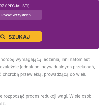
RZ SPECJALISTĘ
Pokaż wszystkich
SZUKAJ
 chorobę wymagającą leczenia, inni natomiast
iezależnie jednak od indywidualnych przekonań,
ść chorobą przewlekłą, prowadzącą do wielu
nie rozpocząć proces redukcji wagi. Wiele osób
asz: