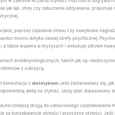
nym w zakresie leczenia otyłości.
Psychiatra
odgrywa ni
ie jak lęk, stres czy
zaburzenia odżywiania
, proponuje
atrycznej
.
ocjami, poprzez zajadanie stresu czy nawykowe nagrad
ardzo mocno dotyka naszej strefy psychicznej.
Psycho
, a także wspiera w kryzysach i wskazuje zdrowe naw
eniach endokrynologicznych, takich jak np. niedoczynn
roblemów z cukrzycą.
t konsultacja z
dietetykiem
.Jeśli zastanawiasz się, j
 odpowiednią dietę na otyłość, ułoży plan dopasowany d
jskuteczniejszą drogą do całościowego zaopiekowania t
kie są konsekwencje otyłości i przyczyny otyłości. Jeś