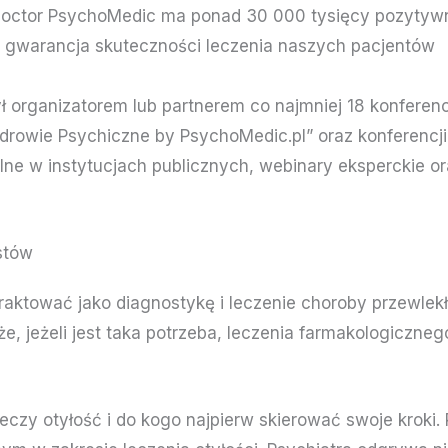
doctor PsychoMedic ma ponad 30 000 tysięcy pozytywnyc
i gwarancja skuteczności leczenia naszych pacjentów
rganizatorem lub partnerem co najmniej 18 konferencji
Zdrowie Psychiczne by PsychoMedic.pl” oraz konferencji 
e w instytucjach publicznych, webinary eksperckie ora
stów
traktować jako diagnostykę i leczenie choroby przewlek
że, jeżeli jest taka potrzeba, leczenia farmakologiczn
 leczy otyłość i do kogo najpierw skierować swoje kroki