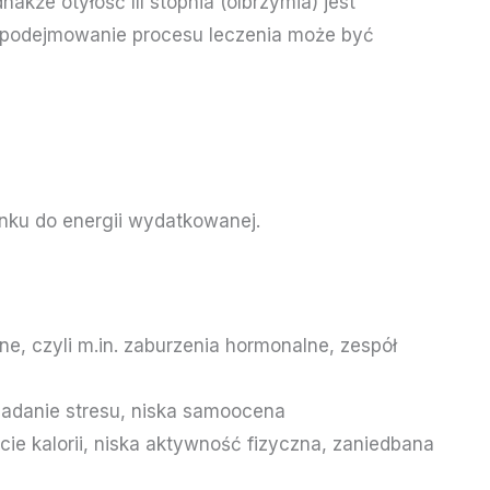
kże otyłość III stopnia (olbrzymia) jest
az podejmowanie procesu leczenia może być
sunku do energii wydatkowanej.
ne, czyli m.in. zaburzenia hormonalne, zespół
jadanie stresu, niska samoocena
ie kalorii, niska aktywność fizyczna, zaniedbana