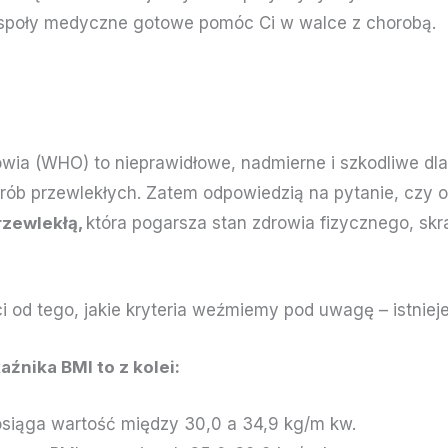
zespoły medyczne gotowe pomóc Ci w walce z chorobą.
wia (WHO) to nieprawidłowe, nadmierne i szkodliwe dla
rób przewlekłych. Zatem odpowiedzią na pytanie, czy ot
rzewlekłą,
która pogarsza stan zdrowia fizycznego, sk
 od tego, jakie kryteria weźmiemy pod uwagę – istnieje 
źnika BMI to z kolei:
osiąga wartość między 30,0 a 34,9 kg/m kw.