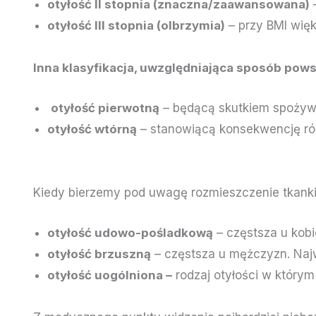
otyłość II stopnia (znaczna/zaawansowana)
–
otyłość III stopnia (olbrzymia)
– przy BMI wię
Inna klasyfikacja, uwzględniająca sposób pows
otyłość pierwotną
– będącą skutkiem spożywa
otyłość wtórną
– stanowiącą konsekwencję ró
Kiedy bierzemy pod uwagę rozmieszczenie tkanki
otyłość udowo-pośladkową
– częstsza u kobi
otyłość brzuszną
– częstsza u mężczyzn. Najw
otyłość uogólniona –
rodzaj otyłości w którym