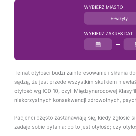
WYBIERZ MIASTO
E-wizyty
WYBIERZ ZAKRES DAT
Data rozpoczęcia
Data zakończenia
Temat otyłości budzi zainteresowanie i skłania d
sądzą, że jest przede wszystkim skutkiem niewła
otyłość wg ICD 10, czyli Międzynarodowej Klasyf
niekorzystnych konsekwencji zdrowotnych, psyc
Pacjenci często zastanawiają się, kiedy zgłosić s
zadaje sobie pytania: co to jest otyłość; czy oty