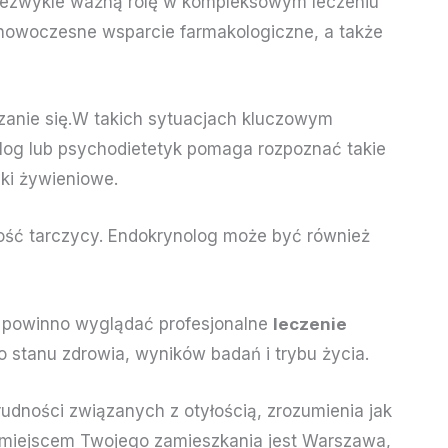
ezwykle ważną rolę w kompleksowym leczeniu
 nowoczesne wsparcie farmakologiczne, a także
zanie się.W takich sytuacjach kluczowym
log
lub psychodietetyk pomaga rozpoznać takie
yki żywieniowe.
ość tarczycy.
Endokrynolog
może być również
ak powinno wyglądać profesjonalne
leczenie
o stanu zdrowia, wyników badań i trybu życia.
rudności związanych z otyłością, zrozumienia jak
li miejscem Twojego zamieszkania jest Warszawa,