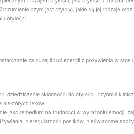
iecznym rodzajem otyłości, jest otyłość brzuszna. Jedna
rozumienie czym jest otyłość, jakie są jej rodzaje or
u otyłości.
ostarczanie za dużej ilości energii z pożywienia w sto
:
. dziedziczenie skłonności do otyłości, czynniki klinicz
e niektórych leków
enie jako remedium na trudności w wyrażaniu emocji, za
żywiania, nieregularność posiłków, nieświadome spożyc