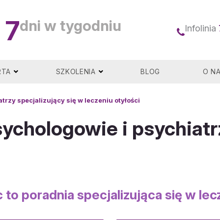
7
dni w tygodniu
Infolinia
RTA
SZKOLENIA
BLOG
O N
trzy specjalizujący się w leczeniu otyłości
sychologowie i psychiatr
o poradnia specjalizująca się w lec