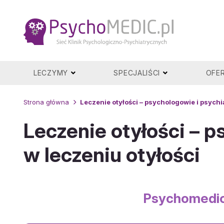
Przejdź
do
treści
LECZYMY
SPECJALIŚCI
OFE
Strona główna
Leczenie otyłości – psychologowie i psychia
Leczenie otyłości – p
w leczeniu otyłości
Psychomedic t