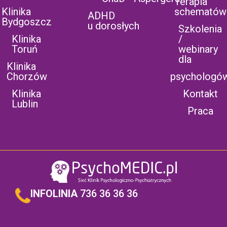
Terapia
Klinika
schematów
ADHD
Bydgoszcz
u dorosłych
Szkolenia
Klinika
/
Toruń
webinary
dla
Klinika
Chorzów
psychologó
Klinika
Kontakt
Lublin
Praca
INFOLINIA
736 36 36 36