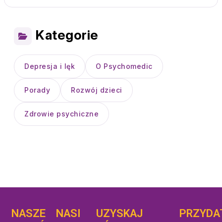
Kategorie
Depresja i lęk
O Psychomedic
Porady
Rozwój dzieci
Zdrowie psychiczne
NASZE
NASI
UZYSKAJ
UZYSKAJ
PRZYDA
POMOC