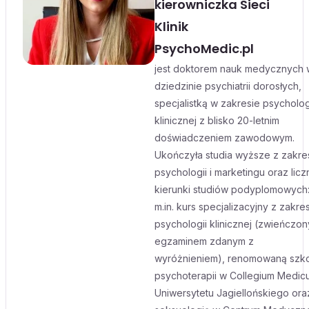
kierowniczka Sieci
Klinik
PsychoMedic.pl
jest doktorem nauk medycznych 
dziedzinie psychiatrii dorosłych,
specjalistką w zakresie psycholog
klinicznej z blisko 20-letnim
doświadczeniem zawodowym.
Ukończyła studia wyższe z zakre
psychologii i marketingu oraz licz
kierunki studiów podyplomowych
m.in. kurs specjalizacyjny z zakre
psychologii klinicznej (zwieńczon
egzaminem zdanym z
wyróżnieniem), renomowaną szk
psychoterapii w Collegium Medic
Uniwersytetu Jagiellońskiego ora