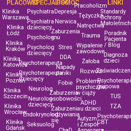
PLACÓWKI
SPECJALIŚCI
POMOC
LINKI
Pracoholizm
Klinika
Psychiatra
Depresja
Standardy
Tężyczka
Warszawa
Ochrony
Psychiatra
Nerwica
Małoletnich
Natręctwa
Klinika
dziecięcy
Zaburzenia
Łódź
Poradnik
Trauma
Psycholog
snu
Pacjenta
Klinika
/ Blog
Wypalenie
Psycholog
Stres
Kraków
zawodowe
dziecięcy
Diagnoza
DDA
Klinika
dzieci
Żałoba
Psychoterapeuta
Katowice
Napady
Zaświadczen
Rozwód
Psychoterapeuta
paniki
Klinika
dziecięcy
Poznań
Psychoterap
Problemy
Fobie
grupowa
psychiczne
Neurolog
Klinika
Zaburzenia
w ciąży
Szczecin
TUS
Neurolog
osobowości
ADHD
dziecięcy
Klinika
TZA
Zaburzenia
u dzieci
Wrocław
Endokrynolog
odżywiania
Psychoterap
Autyzm
się
Klinika
CBT
Seksuolog
i Zespół
Gdańsk
ChaD
Aspergera