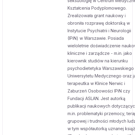
seksuologię w Centrum Medyczn
Kształcenia Podyplomowego.
Zrealizowała grant naukowy i
obroniła rozprawę doktorską w
Instytucie Psychiatrii i Neurologii
(IPiN) w Warszawie. Posiada
wieloletnie doświadczenie nauko
kliniczne i zarządcze - m.in. jako
kierownik studiów na kierunku
psychodietetyka Warszawskiego
Uniwersytetu Medycznego oraz j
terapeutka w Klinice Nerwic i
Zaburzeń Osobowości IPiN czy
Fundacji ASLAN. Jest autorką
publikacji naukowych dotyczący
m.in. problematyki przemocy, terap
grupowej i trudności młodych ludz
w tym współautorką uznanej książ