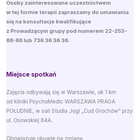
Osoby zainteresowane uczestnictwem
w tej formie terapii zapraszamy do umawiania
się na konsultacje kwalifikujące
z Prowadzącym grupy pod numerem 22-253-
88-88 lub 736 36 36 36.
Miejsce spotkań
Zajęcia odbywają się w Warszawie, ok 1 km
od
kliniki PsychoMedic WARSZAWA PRAGA
POŁUDNIE
, w sali Studia Jogi „Cud Grochów” przy
ul. Osowskiej 84A.
Obowiązuje obuwie na zmianę.