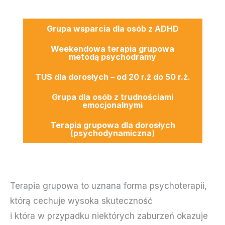
Grupa wsparcia dla osób z ADHD
Weekendowa terapia grupowa
metodą psychodramy
TUS dla dorosłych – od 20 r.ż do 50 r.ż.
Grupa dla osób z trudnościami
emocjonalnymi
Terapia grupowa dla dorosłych
(psychodynamiczna
)
Terapia grupowa to uznana forma psychoterapii,
którą cechuje wysoka skuteczność
i która w przypadku niektórych zaburzeń okazuje