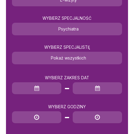
WYBIERZ SPECJALNOŚĆ
Psychiatra
WYBIERZ SPECJALISTĘ
Pokaż wszystkich
WYBIERZ ZAKRES DAT
Data rozpoczęcia
Data zakończenia
WYBIERZ GODZINY
Godzina rozpoczęcia
Godzina zakończenia