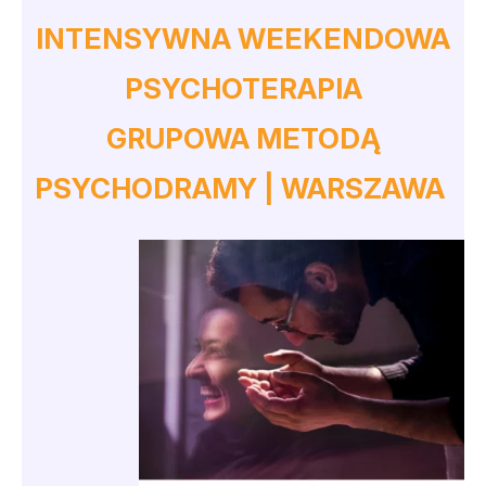
INTENSYWNA WEEKENDOWA
PSYCHOTERAPIA
GRUPOWA METODĄ
PSYCHODRAMY | WARSZAWA