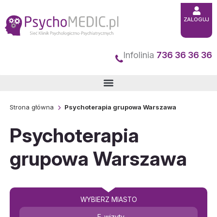
Przejdź
ZALOGUJ
do
treści
Infolinia
736 36 36 36
Strona główna
Psychoterapia grupowa Warszawa
Psychoterapia
grupowa Warszawa
WYBIERZ MIASTO
E-wizyty