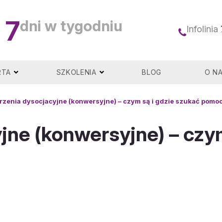
7
dni w tygodniu
Infolinia
RTA
SZKOLENIA
BLOG
O N
rzenia dysocjacyjne (konwersyjne) – czym są i gdzie szukać pomo
jne (konwersyjne) – czym