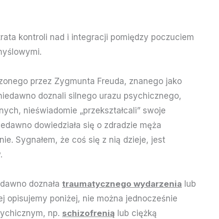
ata kontroli nad i integracji pomiędzy poczuciem
myślowymi.
dzonego przez Zygmunta Freuda, znanego jako
 niedawno doznali silnego urazu psychicznego,
ych, nieświadomie „przekształcali” swoje
iedawno dowiedziała się o zdradzie męża
ie. Sygnałem, że coś się z nią dzieje, jest
.
iedawno doznała
traumatycznego wydarzenia
lub
j opisujemy poniżej, nie można jednocześnie
sychicznym, np.
schizofrenią
lub ciężką