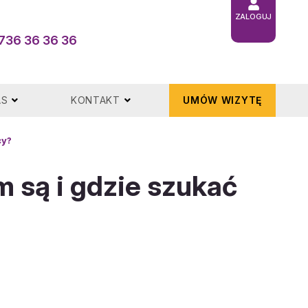
ZALOGUJ
736 36 36 36
AS
KONTAKT
UMÓW WIZYTĘ
cy?
 są i gdzie szukać