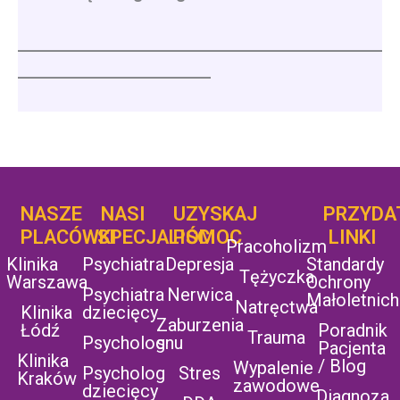
___________________________________________________
___________________________
NASZE
NASI
UZYSKAJ
UZYSKAJ
PRZYDA
POMOC
PLACÓWKI
SPECJALIŚCI
POMOC
LINKI
Pracoholizm
Klinika
Psychiatra
Depresja
Standardy
Tężyczka
Warszawa
Ochrony
Psychiatra
Nerwica
Małoletnich
Natręctwa
Klinika
dziecięcy
Zaburzenia
Łódź
Poradnik
Trauma
Psycholog
snu
Pacjenta
Klinika
/ Blog
Wypalenie
Psycholog
Stres
Kraków
zawodowe
dziecięcy
Diagnoza