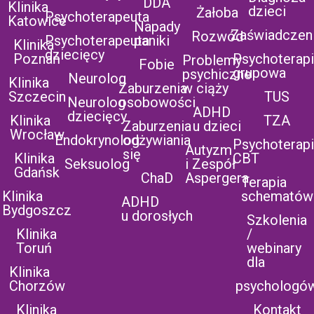
DDA
Klinika
dzieci
Żałoba
Psychoterapeuta
Katowice
Napady
Zaświadczen
Rozwód
Psychoterapeuta
paniki
Klinika
dziecięcy
Poznań
Psychoterap
Problemy
Fobie
grupowa
psychiczne
Neurolog
Klinika
Zaburzenia
w ciąży
Szczecin
TUS
Neurolog
osobowości
ADHD
dziecięcy
Klinika
TZA
Zaburzenia
u dzieci
Wrocław
Endokrynolog
odżywiania
Psychoterap
Autyzm
się
Klinika
CBT
Seksuolog
i Zespół
Gdańsk
ChaD
Aspergera
Terapia
Klinika
schematów
ADHD
Bydgoszcz
u dorosłych
Szkolenia
Klinika
/
Toruń
webinary
dla
Klinika
Chorzów
psychologó
Klinika
Kontakt