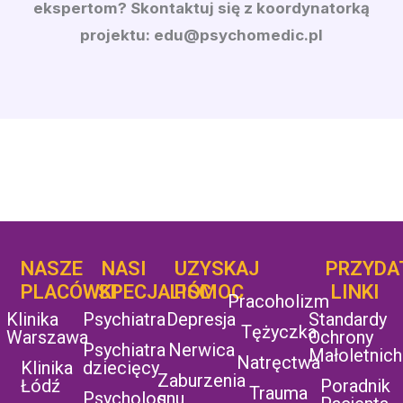
ekspertom? Skontaktuj się z koordynatorką
projektu:
edu@psychomedic.pl
NASZE
NASI
UZYSKAJ
UZYSKAJ
PRZYDA
POMOC
PLACÓWKI
SPECJALIŚCI
POMOC
LINKI
Pracoholizm
Klinika
Psychiatra
Depresja
Standardy
Tężyczka
Warszawa
Ochrony
Psychiatra
Nerwica
Małoletnich
Natręctwa
Klinika
dziecięcy
Zaburzenia
Łódź
Poradnik
Trauma
Psycholog
snu