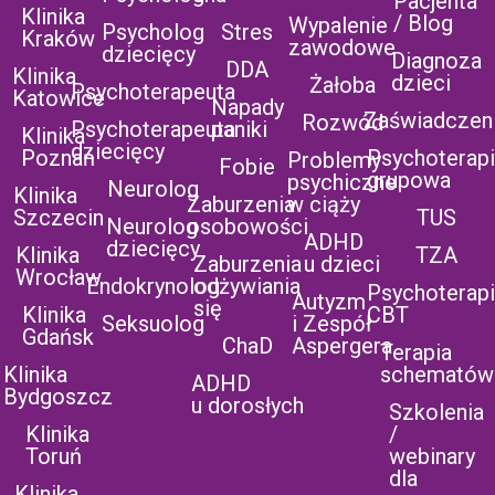
Pacjenta
Klinika
/ Blog
Wypalenie
Psycholog
Stres
Kraków
zawodowe
dziecięcy
Diagnoza
DDA
Klinika
dzieci
Żałoba
Psychoterapeuta
Katowice
Napady
Zaświadczen
Rozwód
Psychoterapeuta
paniki
Klinika
dziecięcy
Poznań
Psychoterap
Problemy
Fobie
grupowa
psychiczne
Neurolog
Klinika
Zaburzenia
w ciąży
Szczecin
TUS
Neurolog
osobowości
ADHD
dziecięcy
Klinika
TZA
Zaburzenia
u dzieci
Wrocław
Endokrynolog
odżywiania
Psychoterap
Autyzm
się
Klinika
CBT
Seksuolog
i Zespół
Gdańsk
ChaD
Aspergera
Terapia
Klinika
schematów
ADHD
Bydgoszcz
u dorosłych
Szkolenia
Klinika
/
Toruń
webinary
dla
Klinika