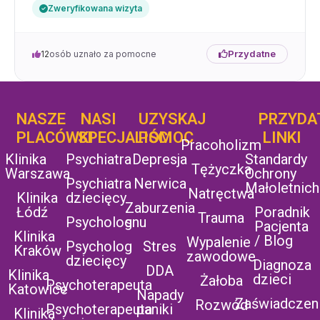
Zweryfikowana wizyta
Przydatne
12
osób uznało za pomocne
NASZE
NASI
UZYSKAJ
UZYSKAJ
PRZYDA
POMOC
PLACÓWKI
SPECJALIŚCI
POMOC
LINKI
Pracoholizm
Klinika
Psychiatra
Depresja
Standardy
Tężyczka
Warszawa
Ochrony
Psychiatra
Nerwica
Małoletnich
Natręctwa
Klinika
dziecięcy
Zaburzenia
Łódź
Poradnik
Trauma
Psycholog
snu
Pacjenta
Klinika
/ Blog
Wypalenie
Psycholog
Stres
Kraków
zawodowe
dziecięcy
Diagnoza
DDA
Klinika
dzieci
Żałoba
Psychoterapeuta
Katowice
Napady
Zaświadczen
Rozwód
Psychoterapeuta
paniki
Klinika