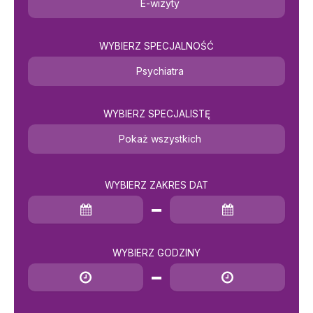
E-wizyty
WYBIERZ SPECJALNOŚĆ
Psychiatra
WYBIERZ SPECJALISTĘ
Pokaż wszystkich
WYBIERZ ZAKRES DAT
Data rozpoczęcia
Data zakończenia
WYBIERZ GODZINY
Godzina rozpoczęcia
Godzina zakończenia