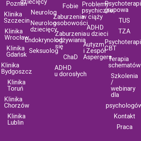
dziecięcy
Poznań
Psychoterap
Problemy
Fobie
grupowa
psychiczne
Neurolog
Klinika
Zaburzenia
w ciąży
Szczecin
TUS
Neurolog
osobowości
ADHD
dziecięcy
Klinika
TZA
Zaburzenia
u dzieci
Wrocław
Endokrynolog
odżywiania
Psychoterap
Autyzm
się
Klinika
CBT
Seksuolog
i Zespół
Gdańsk
ChaD
Aspergera
Terapia
Klinika
schematów
ADHD
Bydgoszcz
u dorosłych
Szkolenia
Klinika
/
Toruń
webinary
dla
Klinika
Chorzów
psychologó
Klinika
Kontakt
Lublin
Praca