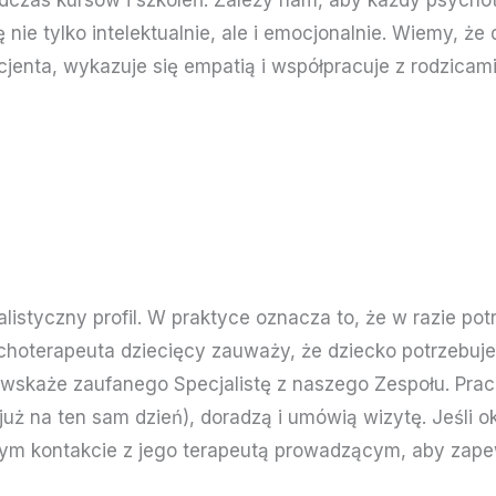
zas kursów i szkoleń. Zależy nam, aby każdy psychote
 tylko intelektualnie, ale i emocjonalnie. Wiemy, że do
enta, wykazuje się empatią i współpracuje z rodzicam
listyczny profil. W praktyce oznacza to, że w razie pot
sychoterapeuta dziecięcy zauważy, że dziecko potrzebuje
 wskaże zaufanego Specjalistę z naszego Zespołu. Prac
ż na ten sam dzień), doradzą i umówią wizytę. Jeśli oka
tałym kontakcie z jego terapeutą prowadzącym, aby zap