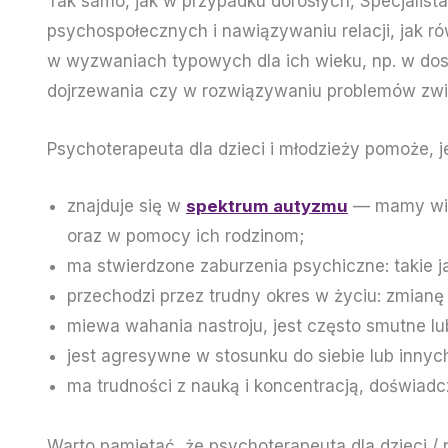
Tak samo, jak w przypadku dorosłych, Specjalis
psychospołecznych i nawiązywaniu relacji, jak r
w wyzwaniach typowych dla ich wieku, np. w dos
dojrzewania czy w rozwiązywaniu problemów zwi
Psychoterapeuta dla dzieci i młodzieży pomoże, je
znajduje się w
spektrum autyzmu
— mamy wiel
oraz w pomocy ich rodzinom;
ma stwierdzone zaburzenia psychiczne: takie j
przechodzi przez trudny okres w życiu: zmianę
miewa wahania nastroju, jest często smutne lu
jest agresywne w stosunku do siebie lub innyc
ma trudności z nauką i koncentracją, doświad
Warto pamiętać, że psychoterapeuta dla dzieci /