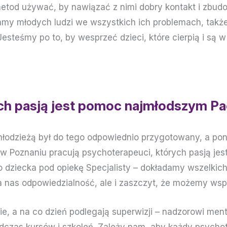
 metod używać, by nawiązać z nimi dobry kontakt i zbu
my młodych ludzi we wszystkich ich problemach, także
teśmy po to, by wesprzeć dzieci, które cierpią i są w 
ych pasją jest pomoc najmłodszym P
 młodzieżą był do tego odpowiednio przygotowany, a pon
Poznaniu pracują psychoterapeuci, których pasją jes
 dziecka pod opiekę Specjalisty – dokładamy wszelkich
 dla nas odpowiedzialność, ale i zaszczyt, że możemy ws
ie, a na co dzień podlegają superwizji – nadzorowi men