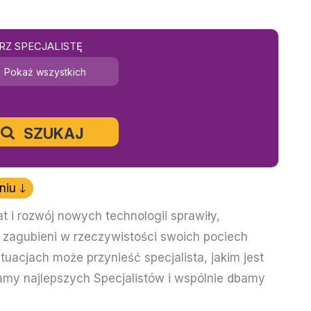
RZ SPECJALISTĘ
Pokaż wszystkich
SZUKAJ
niu
t i rozwój nowych technologii sprawiły,
 zagubieni w rzeczywistości swoich pociech
tuacjach może przynieść specjalista, jakim jest
szamy najlepszych Specjalistów i wspólnie dbamy