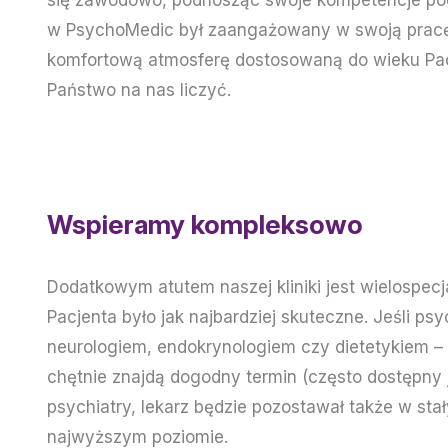
się zawodowo, podnosząc swoje kompetencje podc
w PsychoMedic był zaangażowany w swoją pracę nie
komfortową atmosferę dostosowaną do wieku Pacj
Państwo na nas liczyć.
Wspieramy kompleksowo
Dodatkowym atutem naszej kliniki jest wielospecja
Pacjenta było jak najbardziej skuteczne. Jeśli p
neurologiem, endokrynologiem czy dietetykiem –
chętnie znajdą dogodny termin (często dostępny ju
psychiatry, lekarz będzie pozostawał także w s
najwyższym poziomie.