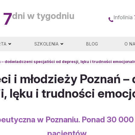
7
dni w tygodniu
Infolinia
RTA
SZKOLENIA
BLOG
O N
– doświadczeni specjaliści od depresji, lęku i trudności emocjonal
ci i młodzieży Poznań –
i, lęku i trudności emoc
eutyczna w Poznaniu. Ponad 30 000
pacjentów.