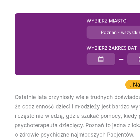
WYBIERZ MIASTO
Poznań - wszystki
WYBIERZ ZAKRES DAT
Data rozpoczęcia
Data zakończenia
Na
Ostatnie lata przyniosły wiele trudnych doświadc
że codzienność dzieci i młodzieży jest bardzo 
i często nie wiedzą, gdzie szukać pomocy, kiedy 
psychoterapeuta dziecięcy. Poznań to jedna z loka
o zdrowie psychiczne najmłodszych Pacjentów.