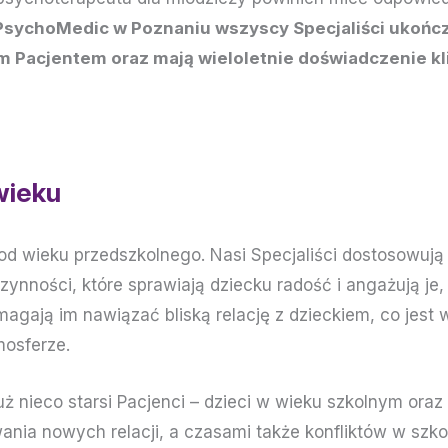
sychoMedic w Poznaniu wszyscy Specjaliści ukońc
 Pacjentem oraz mają wieloletnie doświadczenie kl
wieku
 od wieku przedszkolnego. Nasi Specjaliści dostosowuj
zynności, które sprawiają dziecku radość i angażują je
magają im nawiązać bliską relację z dzieckiem, co je
mosferze.
ż nieco starsi Pacjenci – dzieci w wieku szkolnym oraz
ania nowych relacji, a czasami także konfliktów w szk