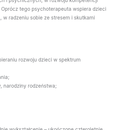
ch i psychicznych, w rozwoju kompetencji
. Oprócz tego psychoterapeuta wspiera dzieci
w radzeniu sobie ze stresem i skutkami
ieraniu rozwoju dzieci w spektrum
nia;
w, narodziny rodzeństwa;
nie wykształcenie – ukończone czteroletnie