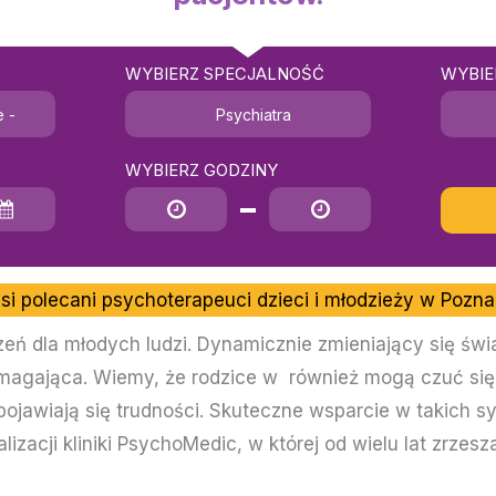
WYBIERZ SPECJALNOŚĆ
WYBIE
e -
Psychiatra
WYBIERZ GODZINY
Godzina rozpoczęcia
Godzina zakończenia
si polecani psychoterapeuci dzieci i młodzieży w Pozna
zeń dla młodych ludzi. Dynamicznie zmieniający się świa
wymagająca. Wiemy, że rodzice w również mogą czuć się
pojawiają się trudności. Skuteczne wsparcie w takich sy
lizacji kliniki PsychoMedic, w której od wielu lat zrze