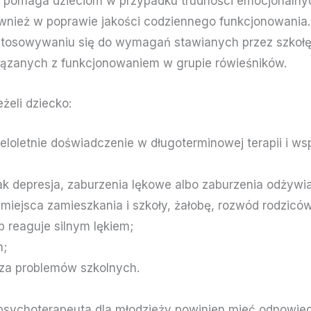
ta pomaga dzieciom w przypadku trudności emocjonalny
ównież w poprawie jakości codziennego funkcjonowania
tosowywaniu się do wymagań stawianych przez szkołę, 
ązanych z funkcjonowaniem w grupie rówieśników.
żeli dziecko:
oletnie doświadczenie w długoterminowej terapii i wsp
ak depresja, zaburzenia lękowe albo zaburzenia odżywia
 miejsca zamieszkania i szkoły, żałobę, rozwód rodzicó
b reaguje silnym lękiem;
h;
cza problemów szkolnych.
 psychoterapeuta dla młodzieży powinien mieć odpowied