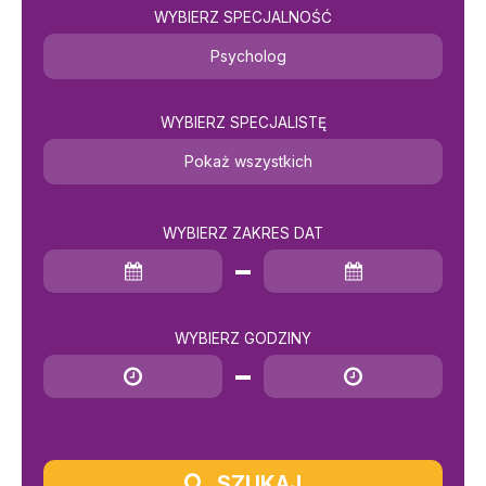
WYBIERZ SPECJALNOŚĆ
Psycholog
WYBIERZ SPECJALISTĘ
Pokaż wszystkich
WYBIERZ ZAKRES DAT
Data rozpoczęcia
Data zakończenia
WYBIERZ GODZINY
Godzina rozpoczęcia
Godzina zakończenia
SZUKAJ