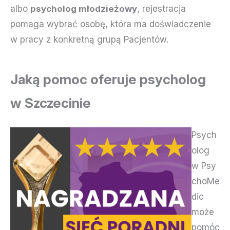
albo
psycholog młodzieżowy
, rejestracja
pomaga wybrać osobę, która ma doświadczenie
w pracy z konkretną grupą Pacjentów.
Jaką pomoc oferuje psycholog
w Szczecinie
Psych
olog
w Psy
choMe
dic
może
pomóc