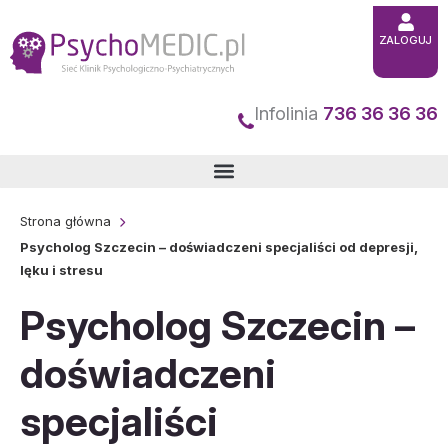
Przejdź
ZALOGUJ
do
treści
Infolinia
736 36 36 36
Strona główna
Psycholog Szczecin – doświadczeni specjaliści od depresji,
lęku i stresu
Psycholog Szczecin –
doświadczeni
specjaliści