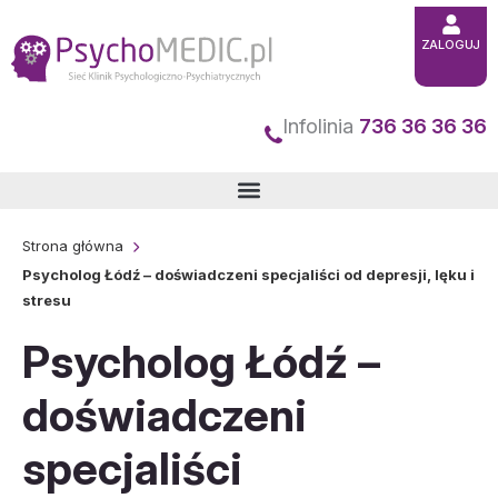
Przejdź
ZALOGUJ
do
treści
Infolinia
736 36 36 36
Strona główna
Psycholog Łódź – doświadczeni specjaliści od depresji, lęku i
stresu
Psycholog Łódź –
doświadczeni
specjaliści