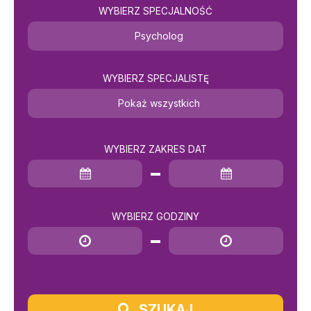
WYBIERZ SPECJALNOŚĆ
Psycholog
WYBIERZ SPECJALISTĘ
Pokaż wszystkich
WYBIERZ ZAKRES DAT
Data rozpoczęcia
Data zakończenia
WYBIERZ GODZINY
Godzina rozpoczęcia
Godzina zakończenia
SZUKAJ