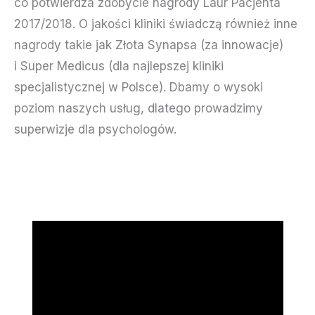
co potwierdza zdobycie nagrody Laur Pacjenta
2017/2018. O jakości kliniki świadczą również inne
nagrody takie jak Złota Synapsa (za innowacje)
i Super Medicus (dla najlepszej kliniki
specjalistycznej w Polsce). Dbamy o wysoki
poziom naszych usług, dlatego prowadzimy
superwizje dla psychologów.