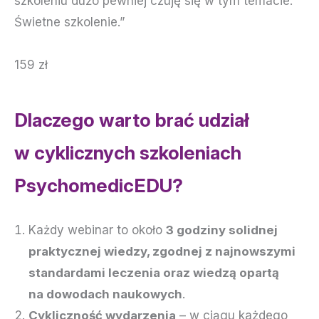
szkoleniu dużo pewniej czuję się w tym temacie.
Świetne szkolenie.”
159 zł
Dlaczego warto brać udział
w cyklicznych szkoleniach
PsychomedicEDU?
Każdy webinar to około
3 godziny solidnej
praktycznej wiedzy, zgodnej z najnowszymi
standardami leczenia oraz wiedzą opartą
na dowodach naukowych
.
Cykliczność wydarzenia
– w ciągu każdego