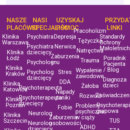
NASZE
NASI
UZYSKAJ
UZYSKAJ
PRZYDA
POMOC
PLACÓWKI
SPECJALIŚCI
POMOC
LINKI
Pracoholizm
Klinika
Psychiatra
Depresja
Standardy
Tężyczka
Warszawa
Ochrony
Psychiatra
Nerwica
Małoletnich
Natręctwa
Klinika
dziecięcy
Zaburzenia
Łódź
Poradnik
Trauma
Psycholog
snu
Pacjenta
Klinika
/ Blog
Wypalenie
Psycholog
Stres
Kraków
zawodowe
dziecięcy
Diagnoza
DDA
Klinika
dzieci
Żałoba
Psychoterapeuta
Katowice
Napady
Zaświadczen
Rozwód
Psychoterapeuta
paniki
Klinika
dziecięcy
Poznań
Psychoterap
Problemy
Fobie
grupowa
psychiczne
Neurolog
Klinika
Zaburzenia
w ciąży
Szczecin
TUS
Neurolog
osobowości
ADHD
dziecięcy