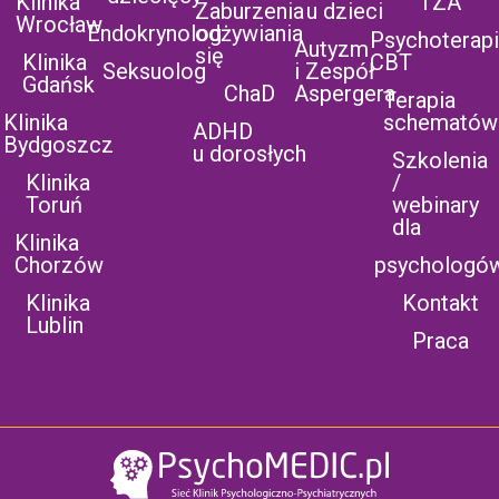
Klinika
TZA
Zaburzenia
u dzieci
Wrocław
Endokrynolog
odżywiania
Psychoterap
Autyzm
się
Klinika
CBT
Seksuolog
i Zespół
Gdańsk
ChaD
Aspergera
Terapia
Klinika
schematów
ADHD
Bydgoszcz
u dorosłych
Szkolenia
Klinika
/
Toruń
webinary
dla
Klinika
Chorzów
psychologó
Klinika
Kontakt
Lublin
Praca