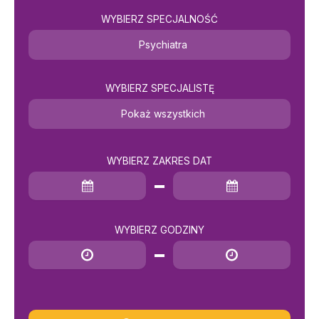
WYBIERZ SPECJALNOŚĆ
Psychiatra
WYBIERZ SPECJALISTĘ
Pokaż wszystkich
WYBIERZ ZAKRES DAT
Data rozpoczęcia
Data zakończenia
WYBIERZ GODZINY
Godzina rozpoczęcia
Godzina zakończenia