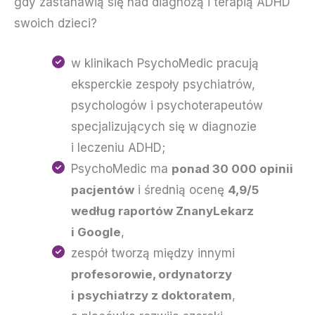
gdy zastanawią się nad diagnozą i terapią ADHD
swoich dzieci?
w klinikach PsychoMedic pracują
eksperckie zespoły psychiatrów,
psychologów i psychoterapeutów
specjalizujących się w diagnozie
i leczeniu ADHD;
PsychoMedic ma
ponad 30 000 opinii
pacjentów
i średnią ocenę
4,9/5
według raportów ZnanyLekarz
i Google
,
zespół tworzą między innymi
profesorowie, ordynatorzy
i psychiatrzy z doktoratem
,