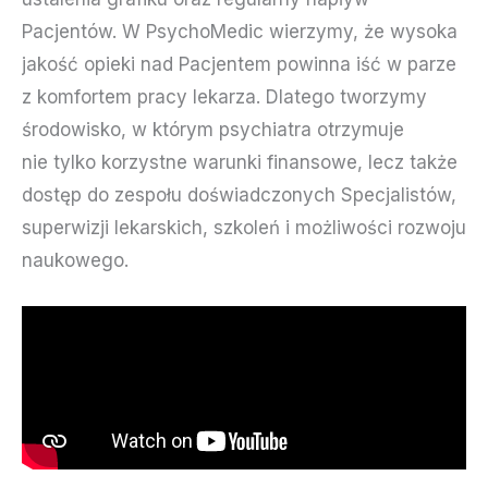
Pacjentów. W PsychoMedic wierzymy, że wysoka
jakość opieki nad Pacjentem powinna iść w parze
z komfortem pracy lekarza. Dlatego tworzymy
środowisko, w którym psychiatra otrzymuje
nie tylko korzystne warunki finansowe, lecz także
dostęp do zespołu doświadczonych Specjalistów,
superwizji lekarskich, szkoleń i możliwości rozwoju
naukowego.