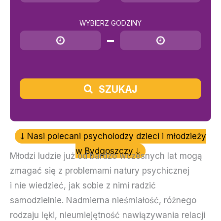
WYBIERZ GODZINY
Godzina rozpoczęcia
Godzina zakończenia
SZUKAJ
Nasi polecani psycholodzy dzieci i młodzieży
w Bydgoszczy
Młodzi ludzie już od bardzo wczesnych lat mogą
zmagać się z problemami natury psychicznej
i nie wiedzieć, jak sobie z nimi radzić
samodzielnie. Nadmierna nieśmiałość, różnego
rodzaju lęki, nieumiejętność nawiązywania relacji