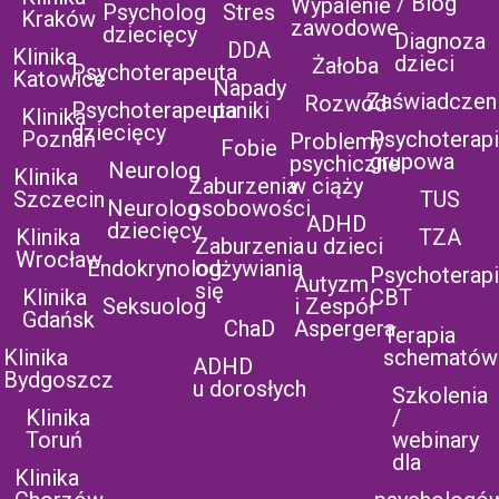
/ Blog
Wypalenie
Psycholog
Stres
Kraków
zawodowe
dziecięcy
Diagnoza
DDA
Klinika
dzieci
Żałoba
Psychoterapeuta
Katowice
Napady
Zaświadczen
Rozwód
Psychoterapeuta
paniki
Klinika
dziecięcy
Poznań
Psychoterap
Problemy
Fobie
grupowa
psychiczne
Neurolog
Klinika
Zaburzenia
w ciąży
Szczecin
TUS
Neurolog
osobowości
ADHD
dziecięcy
Klinika
TZA
Zaburzenia
u dzieci
Wrocław
Endokrynolog
odżywiania
Psychoterap
Autyzm
się
Klinika
CBT
Seksuolog
i Zespół
Gdańsk
ChaD
Aspergera
Terapia
Klinika
schematów
ADHD
Bydgoszcz
u dorosłych
Szkolenia
Klinika
/
Toruń
webinary
dla
Klinika