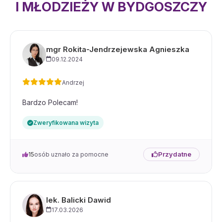
I MŁODZIEŻY W BYDGOSZCZY
mgr Rokita-Jendrzejewska Agnieszka
09.12.2024
Andrzej
Bardzo Polecam!
Zweryfikowana wizyta
Przydatne
15
osób uznało za pomocne
lek. Balicki Dawid
17.03.2026