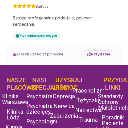
Bartosz
Bardzo profesjonalne podejście, polecam
serdecznie.
Zweryfikowana wizyta
Przydatne
24
osób uznało za pomocne
NASZE
NASI
UZYSKAJ
UZYSKAJ
PRZYDA
POMOC
PLACÓWKI
SPECJALIŚCI
POMOC
LINKI
Pracoholizm
Klinika
Psychiatra
Depresja
Standardy
Tężyczka
Warszawa
Ochrony
Psychiatra
Nerwica
Małoletnich
Natręctwa
Klinika
dziecięcy
Zaburzenia
Łódź
Poradnik
Trauma
Psycholog
snu
Pacjenta
Klinika