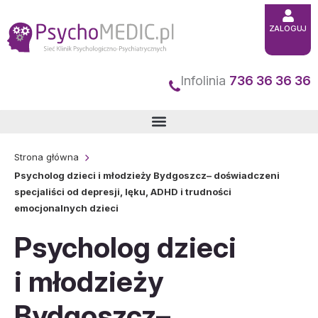
Przejdź
ZALOGUJ
do
treści
Infolinia
736 36 36 36
Strona główna
Psycholog dzieci i młodzieży Bydgoszcz– doświadczeni
specjaliści od depresji, lęku, ADHD i trudności
emocjonalnych dzieci
Psycholog dzieci
i młodzieży
Bydgoszcz–