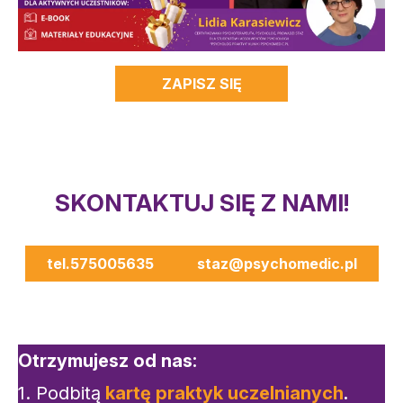
ZAPISZ SIĘ
SKONTAKTUJ SIĘ Z NAMI!
tel.575005635
staz@psychomedic.pl
Otrzymujesz od nas:
1. Podbitą
kartę praktyk uczelnianych
.