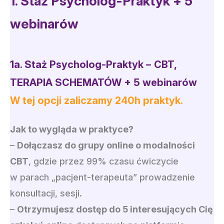
1. Staż Psycholog-Praktyk + 5
webinarów
1
a.
Staż Psycholog-Prak
ty
k –
CBT,
TERAPIA SCHEMATÓW + 5 webinarów
W tej opcji zaliczamy 240h praktyk.
Jak to wygląda w praktyce?
–
Dołączasz do grupy online o modalności
CBT
, gdzie przez 99% czasu ćwiczycie
w parach „pacjent-terapeuta” prowadzenie
konsultacji, sesji.
–
Otrzymujesz dostęp do 5 interesujących Cię