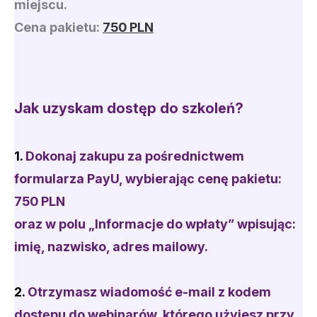
miejscu.
Cena pakietu:
750 PLN
Jak uzyskam dostęp do szkoleń?
1.
Dokonaj zakup
u
za pośrednictwem
formularza PayU
, wybierając cenę pakietu:
750 PLN
oraz w polu „Informacje do wpłaty” wpisując:
imię, nazwisko, adres mailowy.
2.
Otrzymasz
wiadomość e-mail
z kodem
dostępu do webinarów, którego użyjesz przy