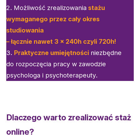
2. Możliwość zrealizowania
stażu
wymaganego przez cały okres
studiowania
– łącznie nawet 3 x 240h czyli 720h!
3.
Praktyczne umiejętności
niezbędne
do rozpoczęcia pracy w zawodzie
psychologa i psychoterapeuty.
Dlaczego warto zrealizować staż
online?