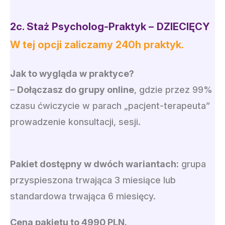
2c.
Staż Psycholog-Prak
tyk
–
DZIECIĘCY
W tej opcji zaliczamy 240h praktyk.
Jak to wygląda w praktyce?
–
Dołączasz do grupy online
, gdzie przez 99%
czasu ćwiczycie w parach „pacjent-terapeuta”
prowadzenie konsultacji, sesji.
Pakiet dostępny w dwóch wariantach:
grupa
przyspieszona trwająca 3 miesiące lub
standardowa trwająca 6 miesięcy.
Cena pakietu to 4990 PLN.