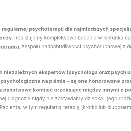
 regularnej psychoterapii dla najmłodszych specjal
zieży
. Realizujemy kompleksowe badania w kierunku c
pergera
, zespołu nadpobudliwości psychoruchowej z d
 niezależnych ekspertów (psychologa oraz psychia
 psychologiczne na piśmie – są one honorowane prz
z państwowe komisje orzekające między innymi o p
anej diagnozie nigdy nie zostawiamy dziecka i jego ro
cjenta, w tym regularną terapię (krótko lub długoter