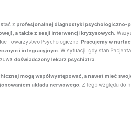
ystać z
profesjonalnej diagnostyki psychologiczno-ps
owej), a także z sesji interwencji kryzysowych
. Wszy
skie Towarzystwo Psychologiczne.
Pracujemy w nurtac
cznym i integracyjnym
. W sytuacji, gdy stan Pacjent
 czuwa
doświadczony lekarz psychiatra
.
chicznej mogą współwystępować, a nawet mieć swoje
kcjonowaniem układu nerwowego
. Z tego względu do 