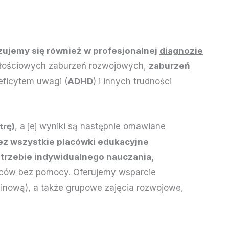
izujemy się również w profesjonalnej
diagnozie
ałościowych zaburzeń rozwojowych,
zaburzeń
eficytem uwagi (
ADHD
) i innych trudności
trę)
, a jej wyniki są następnie omawiane
ez wszystkie placówki edukacyjne
otrzebie
indywidualnego nauczania
,
dziców bez pomocy. Oferujemy wsparcie
minową), a także grupowe zajęcia rozwojowe,