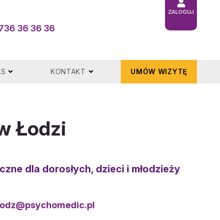
ZALOGUJ
736 36 36 36
AS
KONTAKT
UMÓW WIZYTĘ
 w Łodzi
yczne
dla dorosłych, dzieci i młodzieży
lodz@psychomedic.pl