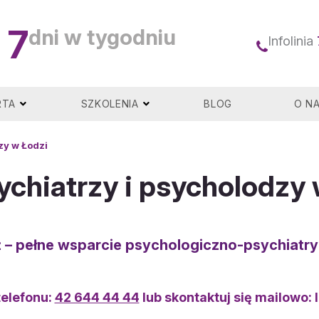
7
dni w tygodniu
Infolinia
RTA
SZKOLENIA
BLOG
O N
zy w Łodzi
ychiatrzy i psycholodzy
ź
–
pełne wsparcie psychologiczno-psychiatr
elefonu:
42 644 44 44
lub skontaktuj się mailowo: