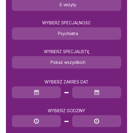
E-wizyty
WYBIERZ SPECJALNOŚĆ
Psychiatra
WYBIERZ SPECJALISTĘ
Pokaż wszystkich
WYBIERZ ZAKRES DAT
Data rozpoczęcia
Data zakończenia
WYBIERZ GODZINY
Godzina rozpoczęcia
Godzina zakończenia