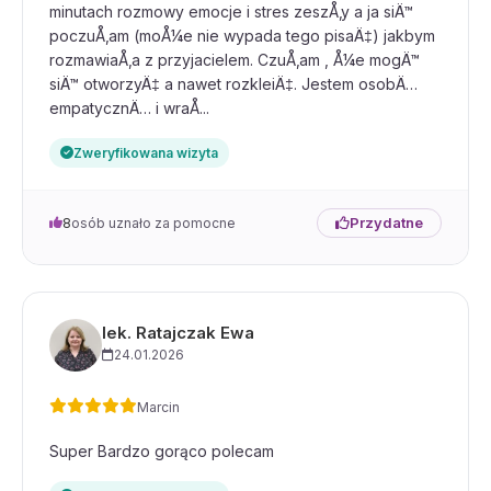
minutach rozmowy emocje i stres zeszÅ‚y a ja siÄ™
poczuÅ‚am (moÅ¼e nie wypada tego pisaÄ‡) jakbym
rozmawiaÅ‚a z przyjacielem. CzuÅ‚am , Å¼e mogÄ™
siÄ™ otworzyÄ‡ a nawet rozkleiÄ‡. Jestem osobÄ…
empatycznÄ… i wraÅ...
Zweryfikowana wizyta
Przydatne
8
osób uznało za pomocne
lek. Ratajczak Ewa
24.01.2026
Marcin
Super Bardzo gorąco polecam