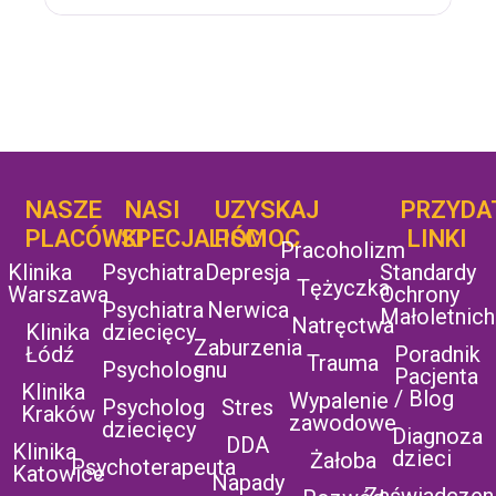
NASZE
NASI
UZYSKAJ
UZYSKAJ
PRZYDA
POMOC
PLACÓWKI
SPECJALIŚCI
POMOC
LINKI
Pracoholizm
Klinika
Psychiatra
Depresja
Standardy
Tężyczka
Warszawa
Ochrony
Psychiatra
Nerwica
Małoletnich
Natręctwa
Klinika
dziecięcy
Zaburzenia
Łódź
Poradnik
Trauma
Psycholog
snu
Pacjenta
Klinika
/ Blog
Wypalenie
Psycholog
Stres
Kraków
zawodowe
dziecięcy
Diagnoza
DDA
Klinika
dzieci
Żałoba
Psychoterapeuta
Katowice
Napady