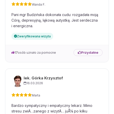
Wanda F.
Pani mgr Budzińska dokonała cudu: rozgadała moją
Córę, depresyjną, lękową autystkę. Jest serdeczna
i energiczna.
Zweryfikowana wizyta
Przydatne
17
osób uznało za pomocne
lek. Górka Krzysztof
16.03.2026
Marta
Bardzo sympatyczny i empatyczny lekarz. Mimo
stresu zwiÄ…zanego z wizytÄ… juÅ¼ po kilku