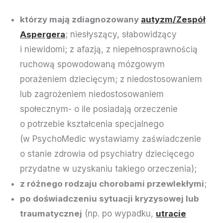
którzy mają zdiagnozowany
autyzm/Zespół
Aspergera
; niesłyszący, słabowidzący
i niewidomi; z afazją, z niepełnosprawnością
ruchową spowodowaną mózgowym
porażeniem dziecięcym; z niedostosowaniem
lub zagrożeniem niedostosowaniem
społecznym- o ile posiadają orzeczenie
o potrzebie kształcenia specjalnego
(w PsychoMedic wystawiamy zaświadczenie
o stanie zdrowia od psychiatry dziecięcego
przydatne w uzyskaniu takiego orzeczenia);
z różnego rodzaju chorobami przewlekłymi
;
po doświadczeniu sytuacji kryzysowej lub
traumatycznej
(np. po wypadku,
utracie