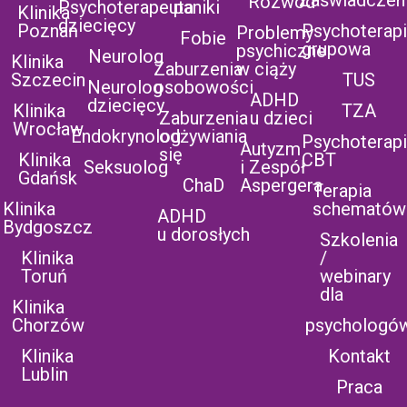
Zaświadczen
Rozwód
Psychoterapeuta
paniki
Klinika
dziecięcy
Poznań
Psychoterap
Problemy
Fobie
grupowa
psychiczne
Neurolog
Klinika
Zaburzenia
w ciąży
Szczecin
TUS
Neurolog
osobowości
ADHD
dziecięcy
Klinika
TZA
Zaburzenia
u dzieci
Wrocław
Endokrynolog
odżywiania
Psychoterap
Autyzm
się
Klinika
CBT
Seksuolog
i Zespół
Gdańsk
ChaD
Aspergera
Terapia
Klinika
schematów
ADHD
Bydgoszcz
u dorosłych
Szkolenia
Klinika
/
Toruń
webinary
dla
Klinika
Chorzów
psychologó
Klinika
Kontakt
Lublin
Praca