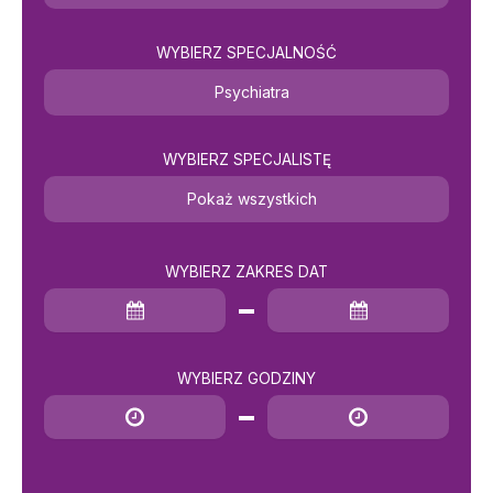
WYBIERZ SPECJALNOŚĆ
Psychiatra
WYBIERZ SPECJALISTĘ
Pokaż wszystkich
WYBIERZ ZAKRES DAT
Data rozpoczęcia
Data zakończenia
WYBIERZ GODZINY
Godzina rozpoczęcia
Godzina zakończenia