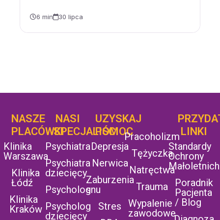
6 min
30 lipca
NASZE
NASI
UZYSKAJ
UZYSKAJ
PRZYDA
POMOC
PLACÓWKI
SPECJALIŚCI
POMOC
LINKI
Pracoholizm
Klinika
Psychiatra
Depresja
Standardy
Tężyczka
Warszawa
Ochrony
Psychiatra
Nerwica
Małoletnich
Natręctwa
Klinika
dziecięcy
Zaburzenia
Łódź
Poradnik
Trauma
Psycholog
snu
Pacjenta
Klinika
/ Blog
Wypalenie
Psycholog
Stres
Kraków
zawodowe
dziecięcy
Diagnoza