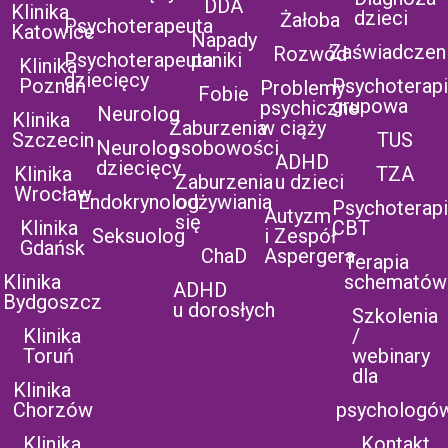
DDA
Klinika
dzieci
Żałoba
Psychoterapeuta
Katowice
Napady
Zaświadczen
Rozwód
Psychoterapeuta
paniki
Klinika
dziecięcy
Poznań
Psychoterap
Problemy
Fobie
grupowa
psychiczne
Neurolog
Klinika
Zaburzenia
w ciąży
Szczecin
TUS
Neurolog
osobowości
ADHD
dziecięcy
Klinika
TZA
Zaburzenia
u dzieci
Wrocław
Endokrynolog
odżywiania
Psychoterap
Autyzm
się
Klinika
CBT
Seksuolog
i Zespół
Gdańsk
ChaD
Aspergera
Terapia
Klinika
schematów
ADHD
Bydgoszcz
u dorosłych
Szkolenia
Klinika
/
Toruń
webinary
dla
Klinika
Chorzów
psychologó
Klinika
Kontakt