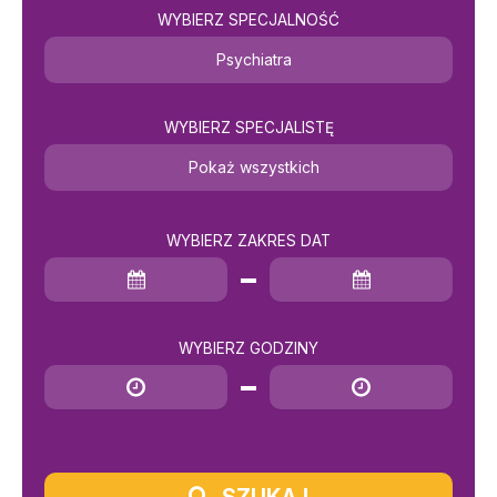
WYBIERZ SPECJALNOŚĆ
Psychiatra
WYBIERZ SPECJALISTĘ
Pokaż wszystkich
WYBIERZ ZAKRES DAT
Data rozpoczęcia
Data zakończenia
WYBIERZ GODZINY
Godzina rozpoczęcia
Godzina zakończenia