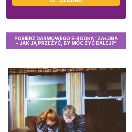
SZUKAJ
POBIERZ DARMOWEGO E-BOOKA ”ŻAŁOBA
– JAK JĄ PRZEŻYĆ, BY MÓC ŻYĆ DALEJ?”