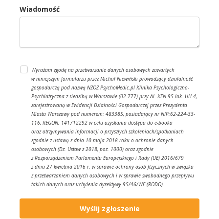
Wiadomość
Wyrażam zgodę na przetwarzanie danych osobowych zawartych
w niniejszym formularzu przez Michał Niewiński prowadzący działalność
gospodarczą pod nazwą NZOZ PsychoMedic.pl Klinika Psychologiczno-
Psychiatryczna z siedzibą w Warszawie (02-777) przy Al. KEN 95 lok. UH-4,
zarejestrowaną w Ewidencji Działności Gospodarczej przez Prezydenta
Miasta Warszawy pod numerem: 483385, posiadający nr NIP:62-224-33-
116, REGON: 141712292
w celu uzyskania dostępu do e-booka
oraz otrzymywania informacji o przyszłych szkoleniach/spotkaniach
zgodnie z ustawą z dnia 10 maja 2018 roku o ochronie danych
osobowych (Dz. Ustaw z 2018, poz. 1000) oraz zgodnie
z Rozporządzeniem Parlamentu Europejskiego i Rady (UE) 2016/679
z dnia 27 kwietnia 2016 r. w sprawie ochrony osób fizycznych w związku
z przetwarzaniem danych osobowych i w sprawie swobodnego przepływu
takich danych oraz uchylenia dyrektywy 95/46/WE (RODO).
Wyślij zgłoszenie