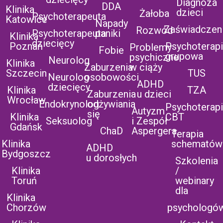
Diagnoza
DDA
Klinika
dzieci
Żałoba
Psychoterapeuta
Katowice
Napady
Zaświadczen
Rozwód
Psychoterapeuta
paniki
Klinika
dziecięcy
Poznań
Psychoterap
Problemy
Fobie
grupowa
psychiczne
Neurolog
Klinika
Zaburzenia
w ciąży
Szczecin
TUS
Neurolog
osobowości
ADHD
dziecięcy
Klinika
TZA
Zaburzenia
u dzieci
Wrocław
Endokrynolog
odżywiania
Psychoterap
Autyzm
się
Klinika
CBT
Seksuolog
i Zespół
Gdańsk
ChaD
Aspergera
Terapia
Klinika
schematów
ADHD
Bydgoszcz
u dorosłych
Szkolenia
Klinika
/
Toruń
webinary
dla
Klinika
Chorzów
psychologó