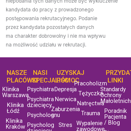
niepodania tych danych może być wykluczenie
kandydata do pracy z prowadzonego
postępowania rekrutacyjnego. Podanie
przez kandydata pozostałych danych
ma charakter dobrowolny i nie ma wpływu
na możliwość udziału w rekrutacji.
NASZE
NASI
UZYSKAJ
UZYSKAJ
PRZYDA
POMOC
PLACÓWKI
SPECJALIŚCI
POMOC
LINKI
Pracoholizm
Klinika
Psychiatra
Depresja
Standardy
Tężyczka
Warszawa
Ochrony
Psychiatra
Nerwica
Małoletnich
Natręctwa
Klinika
dziecięcy
Zaburzenia
Łódź
Poradnik
Trauma
Psycholog
snu
Pacjenta
Klinika
/ Blog
Wypalenie
Psycholog
Stres
Kraków
zawodowe
dziecięcy