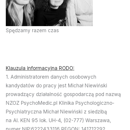
Spędzamy razem czas
Klauzula informacyjna RODO:
1. Administratorem danych osobowych
kandydatów do pracy jest Michał Niewiński
prowadzący działalność gospodarczą pod nazwą
NZOZ PsychoMedic.pl Klinika Psychologiczno-
Psychiatryczna Michał Niewiński z siedzibą
na Al. KEN 95 lok. UH-4, (02-777) Warszawa,
numer NIP:6222433116 REGON: 141712292.