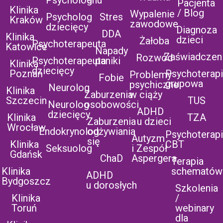
Pacjenta
Klinika
/ Blog
Wypalenie
Psycholog
Stres
Kraków
zawodowe
dziecięcy
Diagnoza
DDA
Klinika
dzieci
Żałoba
Psychoterapeuta
Katowice
Napady
Zaświadczen
Rozwód
Psychoterapeuta
paniki
Klinika
dziecięcy
Poznań
Psychoterap
Problemy
Fobie
grupowa
psychiczne
Neurolog
Klinika
Zaburzenia
w ciąży
Szczecin
TUS
Neurolog
osobowości
ADHD
dziecięcy
Klinika
TZA
Zaburzenia
u dzieci
Wrocław
Endokrynolog
odżywiania
Psychoterap
Autyzm
się
Klinika
CBT
Seksuolog
i Zespół
Gdańsk
ChaD
Aspergera
Terapia
Klinika
schematów
ADHD
Bydgoszcz
u dorosłych
Szkolenia
Klinika
/
Toruń
webinary
dla