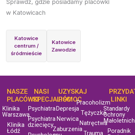
Sprawdź, gdzie posiadamy placówki
w Katowicach
Katowice
Katowice
centrum /
Zawodzie
śródmieście
NASZE
NASI
UZYSKAJ
UZYSKAJ
PRZYDA
POMOC
PLACÓWKI
SPECJALIŚCI
POMOC
LINKI
Pracoholizm
Klinika
Psychiatra
Depresja
Standardy
Tężyczka
Warszawa
Ochrony
Psychiatra
Nerwica
Małoletnich
Natręctwa
Klinika
dziecięcy
Zaburzenia
Łódź
Poradnik
Trauma
Psycholog
snu