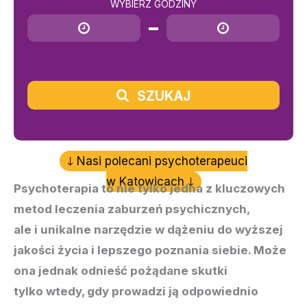
WYBIERZ GODZINY
Godzina rozpoczęcia
Godzina zakończenia
SZUKAJ
Nasi polecani psychoterapeuci
w Katowicach
Psychoterapia to nie tylko jedna z kluczowych
metod leczenia zaburzeń psychicznych,
ale i unikalne narzędzie w dążeniu do wyższej
jakości życia i lepszego poznania siebie. Może
ona jednak odnieść pożądane skutki
tylko wtedy, gdy prowadzi ją odpowiednio