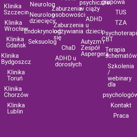
grupowa
psychiczne
Neurolog
Klinika
Zaburzenia
w ciąży
Szczecin
TUS
Neurolog
osobowości
ADHD
dziecięcy
Klinika
TZA
Zaburzenia
u
Wrocław
Endokrynolog
odżywiania
dzieci
Psychoterap
się
Klinika
CBT
Seksuolog
Autyzm i
Gdańsk
ChaD
Zespół
Terapia
Aspergera
Klinika
schematów
ADHD u
Bydgoszcz
dorosłych
Szkolenia
Klinika
/
Toruń
webinary
dla
Klinika
Chorzów
psychologó
Klinika
Kontakt
Lublin
Praca