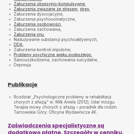
Zaburzenia obsesyjno-kompulsywne
,
Zaburzenia związane ze stresem
,
stres
,
Zaburzenia dysocjacyjne,
Zaburzenia psychosomatyczne,
Zaburzenia osobowości
,
Zaburzenia zachowania,
Zaburzenia snu
,
Nadużywanie substancji psychoaktywnych,
DDA
,
Zaburzenia kontroli impulsów,
Problemy psychiczne wieku podeszłego
,
Samouszkodzenia, zachowania suicydalne,
Depresja.
Publikacje
Rozdział: „Psychologiczne problemy w rehabilitacji
chorych z afazją” w: Wilk Aniela (2012), Udar mózgu.
Terapia mowy chorych z afazją – poradnik dla rodzin.
Tarnowskie Góry: Oficyna Wydawnicza 4K.
Zaświadczenia specjalistyczne są
dodatkowo płatne. Szczegóły w cenniku.