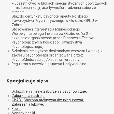
– uczestnictwo w blokach specjalistycznych dotyczących
m. in. komunikacji, asertywności i radzenia sobie ze
stresem,
Staż do certyfikatu psychoterapeuty Polskiego
Towarzystwa Psychiatrycznego w Ośrodku OPILU w
Zabrzu,
Stosowanie i interpretacja Minnesockiego
Wielowymiarowego Inwentarza Osobowości 2 –
szkolenie organizowane przez Pracownia Testów
Psychologicznych Polskiego Towarzystwa
Psychologicznego,
Szkolenia tematyczne doskonalące warsztat i wiedzę z
zakresu psychoterapii organizowane przez
PsychoMedic.edu.pl, Akademia Terapeuty,
Regularna superwizja grupowa i indywidualna.
Specjalizuje się w
Schizofrenia i inne
zaburzenia psychotyczne
,
Zaburzenia nastroju
,
ChAD (Choroba afektywna dwubiegunowa)
,
Zaburzenia lękowe
,
Fobie
,
Napady paniki
,