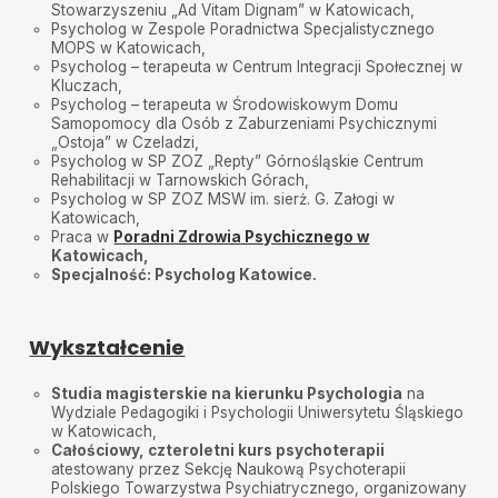
Marta
•
2024-10-27
Stowarzyszeniu „Ad Vitam Dignam” w Katowicach,
Wspaniały terapeuta, ciepły, cierpliwy, delikatnie
Psycholog w Zespole Poradnictwa Specjalistycznego
prowadzi rozmowę, jednak daje bardzo dużo
MOPS w Katowicach,
przestrzeni na przemyślenia. Jeżeli trzeba pomilczeć,
Psycholog – terapeuta w Centrum Integracji Społecznej w
jest na to czas, terapeuta działa odpowiednio do
Kluczach,
indywidualnych potrzeb. Polecam z całego serca!
Psycholog – terapeuta w Środowiskowym Domu
Samopomocy dla Osób z Zaburzeniami Psychicznymi
„Ostoja” w Czeladzi,
Psycholog w SP ZOZ „Repty” Górnośląskie Centrum
Rehabilitacji w Tarnowskich Górach,
Psycholog w SP ZOZ MSW im. sierż. G. Załogi w
Katowicach,
Praca w
Poradni Zdrowia Psychicznego w
Katowicach
,
Specjalność: Psycholog
Katowice.
Wykształcenie
Studia magisterskie na kierunku Psychologia
na
Wydziale Pedagogiki i Psychologii Uniwersytetu Śląskiego
w Katowicach,
Całościowy, czteroletni kurs psychoterapii
atestowany przez Sekcję Naukową Psychoterapii
Polskiego Towarzystwa Psychiatrycznego, organizowany