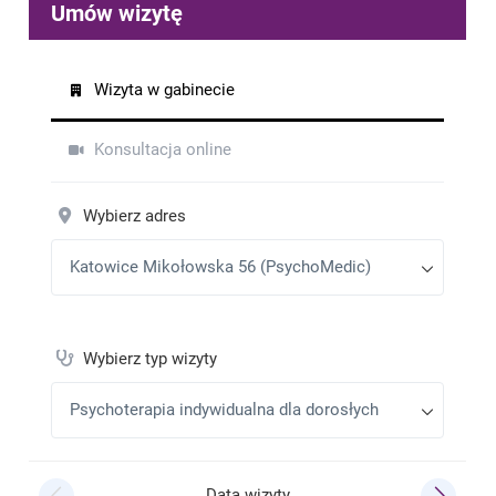
zyx
•
2025-12-18
Bardzo polecam - pomaga się poukładać
Jakub
•
2025-11-05
Dobry specjalista, konkretny i życiowy.
xyz
•
2025-10-01
Pomaga
Artur
•
2025-09-22
Wspaniały fachowiec
Artur
•
2025-08-30
Miło spotkać na swojej drodze osobę z empatią
Zuzanna Wójcik
•
2025-08-20
Najlepszy terapeuta pod słońcem!!!!
Artur
•
2025-07-20
Oby więcej takich fachowców
Filip
•
2025-05-20
Super osoba bardzo spokojny i wypróbowany super
się z nim rozmawia