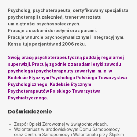
Mirek
•
2025-03-02
Bardzo konkretny Pan
Psycholog, psychoterapeuta, certyfikowany specjalista
psychoterapii uzależnień, trener warsztatu
Miroslaw
•
2025-02-22
Bardzo Konkretny Pan
umiejętności psychospołecznych.
Pracuje z osobami dorosłymi oraz parami.
Artur
•
2025-02-16
Pracuje w nurcie psychodynamicznym i integracyjnym.
Prawdziwy profesjonalista , umie słuchać i potrafi
Konsultuje pacjentów od 2006 roku.
zrozumieć człowieka
Artur Stankiewicz
•
2025-02-02
Swoją pracę psychoterapeutyczną poddaję regularnej
Wspaniały specjalista, który potrafi słuchać , a to
superwizji. Pracuję zgodnie z zasadami etyki zawodu
dzisiaj rzadkość.
psychologa i psychoterapeuty zawartymi m.in. w
Kodeksie Etycznym Psychologa Polskiego Towarzystwa
Halina
•
2024-12-09
Bardzo miła i swobodna atmosfera zachęcająca do
Psychologicznego, Kodeksie Etycznym
opowiedzenia o swoich problemach
Psychoterapeutów Polskiego Towarzystwa
Psychiatrycznego.
Marta
•
2024-11-10
Najlepszy terapeuta. Cierpliwy, ciepły, bardzo miły.
Doświadczenie
Człowiek czuje się bezpiecznie. Polecam wszystkim!
Michał
•
2024-10-30
Zespół Opieki Zdrowotnej w Świętochłowicach,
10/10 super
Wolontariusz w Środowiskowym Domu Samopomocy
oraz Centrum Samopomocy i Wolontariatu przy Śląskim