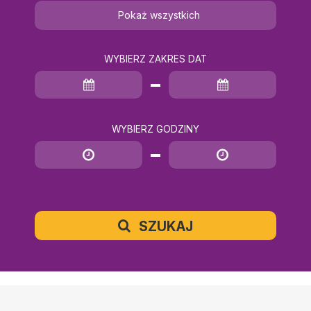
Pokaż wszystkich
WYBIERZ ZAKRES DAT
Data rozpoczęcia
Data zakończenia
WYBIERZ GODZINY
Godzina rozpoczęcia
Godzina zakończenia
SZUKAJ