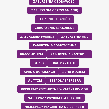
ZABURZENIA OSOBOWOŚCI
ZABURZENIA ODŻYWIANIA SIĘ
LECZENIE OTYŁOŚCI
ZABURZENIA SEKSUALNE
ZABURZENIA PAMIĘCI
ZABURZENIA SNU
ZABURZENIA ADAPTACYJNE
PRACOHOLIZM
ZABURZENIA NASTROJU
STRES
TRAUMA / PTSD
ADHD U DOROSŁYCH
ADHD U DZIECI
AUTYZM
ZESPÓŁ ASPERGERA
PROBLEMY PSYCHICZNE W CIĄŻY I POŁOGU
NAJLEPSZY PSYCHIATRA OD ADHD
NAJLEPSZY PSYCHIATRA OD DEPRESJI