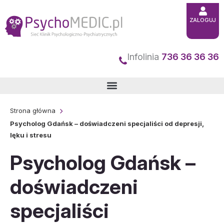
Przejdź
ZALOGUJ
do
treści
Infolinia
736 36 36 36
Strona główna
Psycholog Gdańsk – doświadczeni specjaliści od depresji,
lęku i stresu
Psycholog Gdańsk –
doświadczeni
specjaliści