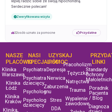
lepiej radzić sobie ze swoją hipochondrią.
Serdecznie polecam!
Zweryfikowana wizyta
Przydatne
22
osób uznało za pomocne
NASZE
NASI
UZYSKAJ
UZYSKAJ
PRZYDA
POMOC
PLACÓWKI
SPECJALIŚCI
POMOC
LINKI
Pracoholizm
Klinika
Psychiatra
Depresja
Standardy
Tężyczka
Warszawa
Ochrony
Psychiatra
Nerwica
Małoletnich
Natręctwa
Klinika
dziecięcy
Zaburzenia
Łódź
Poradnik
Trauma
Psycholog
snu
Pacjenta
Klinika
/ Blog
Wypalenie
Psycholog
Stres
Kraków
zawodowe
dziecięcy
Diagnoza
DDA
Klinika
dzieci