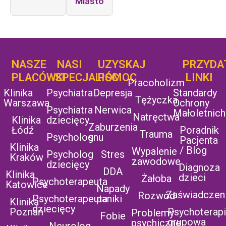
Miasto
NASZE
NASI
UZYSKAJ
UZYSKAJ
PRZYDA
POMOC
PLACÓWKI
SPECJALIŚCI
POMOC
LINKI
Pracoholizm
Klinika
Psychiatra
Depresja
Standardy
Tężyczka
Warszawa
Ochrony
Psychiatra
Nerwica
Małoletnich
Natręctwa
Klinika
dziecięcy
Zaburzenia
Łódź
Poradnik
Trauma
Psycholog
snu
Pacjenta
Klinika
/ Blog
Wypalenie
Psycholog
Stres
Kraków
zawodowe
dziecięcy
Diagnoza
DDA
Klinika
dzieci
Żałoba
Psychoterapeuta
Katowice
Napady
Zaświadczen
Rozwód
Psychoterapeuta
paniki
Klinika
dziecięcy
Poznań
Psychoterap
Problemy
Fobie
grupowa
psychiczne