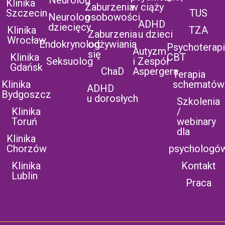
Neurolog
Klinika
Zaburzenia
w ciąży
Szczecin
TUS
Neurolog
osobowości
ADHD
dziecięcy
Klinika
TZA
Zaburzenia
u dzieci
Wrocław
Endokrynolog
odżywiania
Psychoterap
Autyzm
się
Klinika
CBT
Seksuolog
i Zespół
Gdańsk
ChaD
Aspergera
Terapia
Klinika
schematów
ADHD
Bydgoszcz
u dorosłych
Szkolenia
Klinika
/
Toruń
webinary
dla
Klinika
Chorzów
psychologó
Klinika
Kontakt
Lublin
Praca