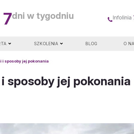
7
dni w tygodniu
Infolinia
RTA
SZKOLENIA
BLOG
O N
 i sposoby jej pokonania
i sposoby jej pokonania