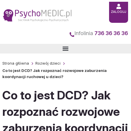
Przejdź
do
ZALOGUJ
treści
Infolinia
736 36 36 36
Strona główna
Rozwój dzieci
Co to jest DCD? Jak rozpoznać rozwojowe zaburzenia
koordynacji ruchowej u dzieci?
Co to jest DCD? Jak
rozpoznać rozwojowe
zaburzenia koordynacji