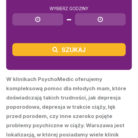
WYBIERZ GODZINY
Godzina rozpoczęcia
Godzina zakończenia
SZUKAJ
W klinikach PsychoMedic oferujemy
kompleksową pomoc dla młodych mam, które
doświadczają takich trudności, jak depresja
poporodowa, depresja w trakcie ciąży, lęk
przed porodem, czy inne szeroko pojęte
problemy psychiczne w ciąży. Warszawa jest
lokalizacją, w której posiadamy wiele klinik