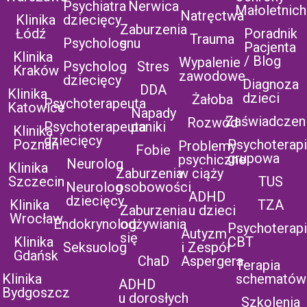
Psychiatra
Nerwica
Małoletnich
Natręctwa
Klinika
dziecięcy
Zaburzenia
Łódź
Poradnik
Trauma
Psycholog
snu
Pacjenta
Klinika
/ Blog
Wypalenie
Psycholog
Stres
Kraków
zawodowe
dziecięcy
Diagnoza
DDA
Klinika
dzieci
Żałoba
Psychoterapeuta
Katowice
Napady
Zaświadczen
Rozwód
Psychoterapeuta
paniki
Klinika
dziecięcy
Poznań
Psychoterap
Problemy
Fobie
grupowa
psychiczne
Neurolog
Klinika
Zaburzenia
w ciąży
Szczecin
TUS
Neurolog
osobowości
ADHD
dziecięcy
Klinika
TZA
Zaburzenia
u dzieci
Wrocław
Endokrynolog
odżywiania
Psychoterap
Autyzm
się
Klinika
CBT
Seksuolog
i Zespół
Gdańsk
ChaD
Aspergera
Terapia
Klinika
schematów
ADHD
Bydgoszcz
u dorosłych
Szkolenia