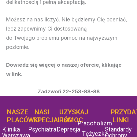
delikatnością i pełną akceptacją.
Możesz na nas liczyć. Nie będziemy Cię oceniać,
lecz zapewnimy Ci dostosowaną
do Twojego problemu pomoc na najwyższym
poziomie.
Dowiedz się więcej o naszej ofercie, klikając
w link.
Zadzwoń 22-253-88-88
NASZE
NASI
UZYSKAJ
UZYSKAJ
PRZYDA
POMOC
PLACÓWKI
SPECJALIŚCI
POMOC
LINKI
Pracoholizm
Klinika
Psychiatra
Depresja
Standardy
Tężyczka
Warszawa
Ochrony