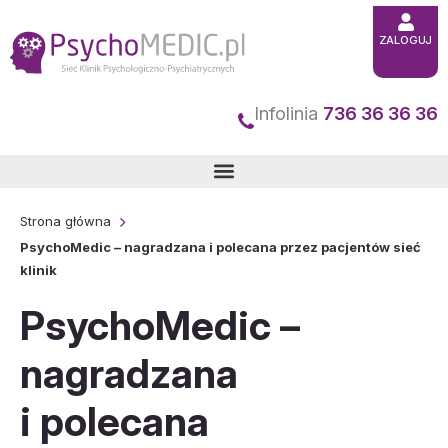
Przejdź
ZALOGUJ
do
treści
Infolinia
736 36 36 36
Strona główna
PsychoMedic – nagradzana i polecana przez pacjentów sieć
klinik
PsychoMedic –
nagradzana
i polecana