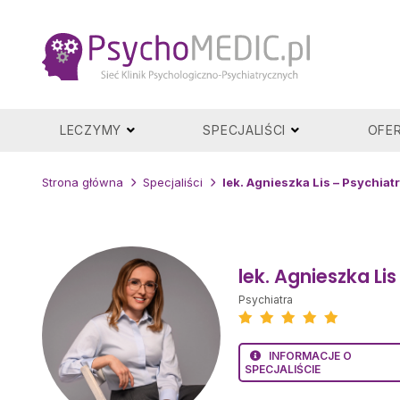
Przejdź
do
treści
LECZYMY
SPECJALIŚCI
OFE
Strona główna
Specjaliści
lek. Agnieszka Lis – Psychia
lek. Agnieszka Li
Psychiatra
INFORMACJE O
SPECJALIŚCIE