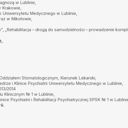
agnozą w Lublinie,
w Krakowie,
w to co człowiek mówi,czyli
go Uniwersytetu Medycznego w Lublinie,
e istnieje-gdy trzeba
raz w Mikołowie,
zebne w lekach,i to dobry
”, „Rehabilitacja – drogą do samodzielności – prowadzenie komplek
e
,
ani doktor wszystko
 zaufanie i dzięki temu
ani Doktor jest świetnym
 Oddziałem Stomatologicznym, Kierunek Lekarski,
ze i Klinice Psychiatrii Uniwersytetu Medycznego w Lublinie,
 mogłam doświadczyć
013/2014
ozumienie oraz chęć
dnio po wnikliwym
Klinicznym Nr 1 w Lublinie,
na. Pomoc człowiekowi w
inice Psychiatrii i Rehabilitacji Psychiatrycznej SPSK Nr 1 w Lublini
nież wyjątkowego
ii.
nt poczuł się całkowicie
ierwszą wizytę kiedy