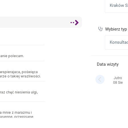
anie polecam.
 wspierajaca, poświęca
ze o takiej wrazliwości.
az chęć niesienia ulgi,
a mnie z marazmu i
 nasenne, przepisane
e po raz pierwszy, więc
zcie wyśpię.