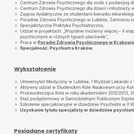
Centrum Zdrowia Psychicznego dla osób z podwójną di
M.M
•
2025-11-28
Centrum Zdrowia Psychicznego dla dzieci i młodzieży 
Pani Doktor Lis jest z tych lepszych lekarzy,którzy słuchaja,wierzą 
Zajęcia dydaktyczne ze studentami kierunku lekarskie
w prawde,sprawdza leczenie z poprzednich lat i miejsc- jedno już ni
Poradnie Zdrowia Psychicznego w Lublinie, Zamościu o
zaleca badania z krwi i nie tylko -i próbuje dobrać co do czego potr
Specjalistyczna Praktyka Psychiatryczna,
człowiek.
Udział w projektach: „Wspólnie możemy więcej – II etap
Kinga
•
2025-11-18
psychicznymi w różnych typach placówek”,
Praca w
Poradni Zdrowia Psychicznego w Krakowi
Jestem bardzo zadowolona z konsultacji. Czułam się wysłuchana. P
dokładnie wyjaśniła, zaleciła kolejne kroki.
Specjalność: Psychiatra Kraków.
Paula
•
2025-09-30
Jestem bardzo zadowolona z leczenia u Pani Doktor. Wzbudziła moje
Wykształcenie
odważyłam się zmienić leki, co okazało się strzałem w dziesiątkę. P
specjalistom, polecam.
Uniwersytet Medyczny w Lublinie, I Wydział Lekarski z
Ewa Sz
•
2025-09-01
Aktywny udział w Studenckim Kole Naukowym przy Katedr
Z porad Pani Doktor korzystam już od roku i od samego początku
Przewodnicząca Koła w roku akademickim 2012/2013, 2
profesjonalnego podejścia do pacjenta i zarazem dużo empatii. Zr
pomocy są bardzo zauważalne. Leczenie zostało dobrane odpowie
Staż podyplomowy w Samodzielnym Publicznym Szpitalu 
wywiadzie. Zmiana w samopoczuciu od tego czasu jest przeogrom
Szkolenie specjalizacyjne w dziedzinie Psychiatrii w II Kl
tego typu trudnościach wymaga nie tylko fachowej wiedzy, ale rów
Uzyskanie tytułu specjalisty w dziedzinie psychiatr
charakteru. Pani Doktor ma wszystko, co jest potrzebne, żeby pacje
zaopiekowany.
Monika G
•
2025-08-29
Posiadane certyfikaty
Polecam z całego serca Panią doktor Agnieszkę Lis. Przyszłam na p