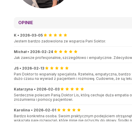
OPINIE
K
•
2026-03-05
Jestem bardzo zadowolona ze wsparcia Pani Soktor.
Michał
•
2026-02-24
Jak zawsze profesjonalnie, szczegółowo i empatycznie. Zdecydow
JS
•
2026-02-13
Pani Doktor to wspaniały specjalista. Rzetelna, empatyczna, bardzo
dużo czasu na wywiad z pacjentem i rozmowę. Cudownie, że są lekar
Katarzyna
•
2026-02-03
Serdecznie polecam Panią Doktor Lis, którą cechuje duża empatia or
zrozumienia i pomocy pacjentowi.
Karolina
•
2026-02-01
Bardzo konkretna osoba. Swoim praktycznym podejściem otrząsnęł
wskazała parę rozwiązań, które mnie nie przyszły do głowy. Środki
doraźnie i tylko na bardzo krótki okres też zdają się działać. Biorę j
miałam spore opory, ale faktycznie - funkcjonuję lepiej, jak się wres