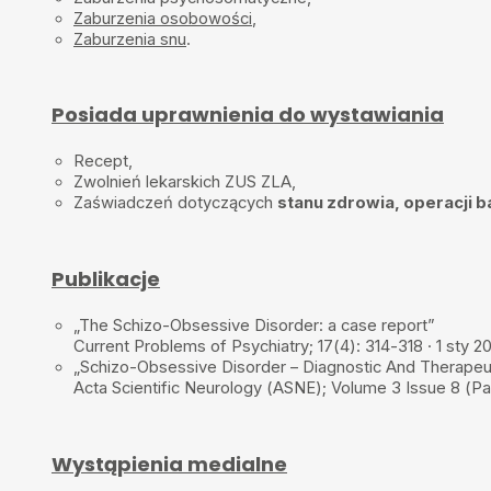
Super wszystko wyjaśnione dobrane leki pani doktor miła słucha tł
Zaburzenia osobowości
,
Zaburzenia snu
.
????
•
2025-01-13
Bardzo pozytywnie
Posiada uprawnienia do wystawiania
Recept,
Zwolnień lekarskich ZUS ZLA,
Zaświadczeń dotyczących
stanu zdrowia, operacji b
Publikacje
„The Schizo-Obsessive Disorder: a case report”
Current Problems of Psychiatry; 17(4): 314-318 · 1 sty 20
„Schizo-Obsessive Disorder – Diagnostic And Therapeuti
Acta Scientific Neurology (ASNE); Volume 3 Issue 8 (Pag
Wystąpienia medialne