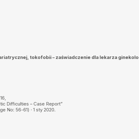
umaczy
ariatrycznej, tokofobii – zaświadczenie dla lekarza ginekolo
16,
c Difficulties – Case Report”
e No: 56-61) · 1 sty 2020.