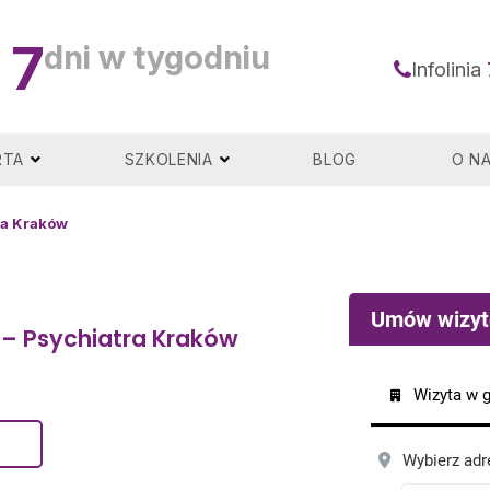
7
dni w tygodniu
Infolinia
RTA
SZKOLENIA
BLOG
O N
tra Kraków
s – Psychiatra Kraków