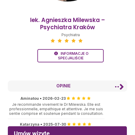
lek. Agnieszka Milewska –
Psychiatra Kraków
Psychiatra
INFORMACJE O
SPECJALIŚCIE
OPINIE
Aminatou
•
2026-02-23
Je recommande vivement le Dr Milewska. Elle est
professionnelle, empathique et attentive. Je me suis
sentie comprise et soutenue pendant la consultation.
Katarzyna
•
2025-07-30
Wizyta rozpoczęła się punktualnie.,Pani doktor
uważnie słucha i odpowiada na pytania., jest