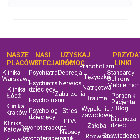
NASZE
NASI
UZYSKAJ
UZYSKAJ
PRZYDA
POMOC
PLACÓWKI
SPECJALIŚCI
POMOC
LINKI
Pracoholizm
Klinika
Psychiatra
Depresja
Standardy
Tężyczka
Warszawa
Ochrony
Psychiatra
Nerwica
Małoletnich
Natręctwa
Klinika
dziecięcy
Zaburzenia
Łódź
Poradnik
Trauma
Psycholog
snu
Pacjenta
Klinika
/ Blog
Wypalenie
Psycholog
Stres
Kraków
zawodowe
dziecięcy
Diagnoza
DDA
Klinika
dzieci
Żałoba
Psychoterapeuta
Katowice
Napady
Zaświadczen
Rozwód
Psychoterapeuta
paniki
Klinika