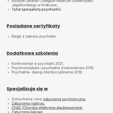
Wydział Lekarski Collegium Medicum Uniwersytetu
Jagiellońskiego w Krakowie,
Tytuł specjalisty psychiatrii.
Posiadane certyfikaty
Biegły z zakresu psychiatrii.
Dodatkowe szkolenia
Kontrowersje w psychiatrii 2021,
Psychosomatyka i psychiatria środowiskowa 2019,
Psychiatria- dialogi interdyscyplinarne 2018.
Specjalizuje się w
Schizofrenia i inne
zaburzenia psychotyczne
,
Zaburzenia nastroju
,
ChAD (Choroba afektywna dwubiegunowa)
,
Zaburzenia lękowe
,