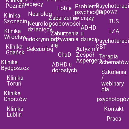
dziecięcy
Poznań
Psychoterap
Problemy
Fobie
grupowa
psychiczne
Neurolog
Klinika
Zaburzenia
w ciąży
Szczecin
TUS
Neurolog
osobowości
ADHD
dziecięcy
Klinika
TZA
Zaburzenia
u
Wrocław
Endokrynolog
odżywiania
dzieci
Psychoterap
się
Klinika
CBT
Seksuolog
Autyzm i
Gdańsk
ChaD
Zespół
Terapia
Aspergera
Klinika
schematów
ADHD u
Bydgoszcz
dorosłych
Szkolenia
Klinika
/
Toruń
webinary
dla
Klinika
Chorzów
psychologó
Klinika
Kontakt
Lublin
Praca