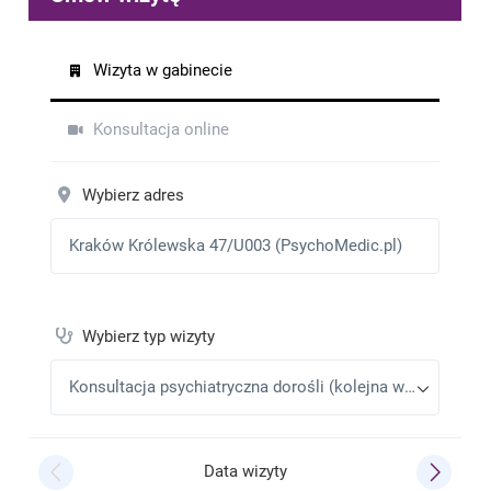
profesjonalna ,miła i pomocna.Jestem zadowolona
,że trafiłam do Pani doktor,której bardzo dziękuję.I
polecam innym z całego serca.
Katarzyna
•
2025-06-09
Wizyta przebiegła na szóstkę. Jestem bardzo
zadowolona.Dziękuję bardzo
Aneta K
•
2025-04-14
Bardzo jestem zadowolona z wizyty u Pani doktor.
Asia
•
2025-02-10
Dobrze