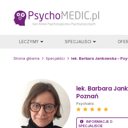
Przejdź
do
treści
LECZYMY
SPECJALIŚCI
OFE
Strona główna
Specjaliści
lek. Barbara Jankowska – Psy
lek. Barbara Jan
Poznań
Psychiatra
INFORMACJE O
SPECJALIŚCIE