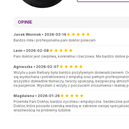
OPINIE
Jacek Wozniak
•
2026-03-14
Bardzo miła i profesjonalna pani doktor polecam
Leon
•
2026-02-08
Pani doktor jest cierpliwa, konkretna i rzeczowa. Ma bardzo dobre p
Agnieszka
•
2026-02-07
Wizyta u pani Barbary była bardzo pozytywnym doświadczeniem. O
się wysłuchana i potraktowana z empatią oraz pełnym profesjonali
wszystko dokładnie tłumaczy, tworzy spokojną, bezpieczną atmosfe
na pacjencie. Wyszłam z wizyty z poczuciem zrozumienia i realnej 
Magdalena
•
2026-01-26
Przemiła Pani Doktor, bardzo życzliwa i empatyczna. Serdecznie po
Doktor, która posiada szeroką wiedzę w zakresie swojej specjalizac
wrażliwością na problemy ludzkie.
M.
•
2026-01-13
Pani doktor dokładnie wysłuchuje, zadaje pytania i przeprowadza p