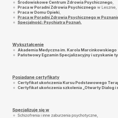
Środowiskowe Centrum Zdrowia Psychicznego
,
Praca w Poradni Zdrowia Psychicznego
w Lesznie,
Pacjent3
•
2025-12-07
Praca w Domu Opieki
,
Fachowa pomoc.
Praca w Poradni Zdrowia Psychicznego w Poznani
Specjalność: Psychiatra Poznań.
Patryk
•
2025-12-06
Pani lekarka stwarza bardzo przyjazną atmosferę w gabinecie . Ang
problem i stara się zrozumieć pacjenta bez oceniania . Dawno nie cz
szczerze wysłuchany .
Wykształcenie
Weronika
•
2025-11-19
Akademia Medyczna im. Karola Marcinkowskiego
Bardzo się cieszę, że trafiłam na Panią Doktor. Czuje się wysłuchana
Państwowy Egzamin Specjalizacyjny i uzyskanie tytu
czynnie uczestniczy w dialogu, zadaje pytania i wszystko dokładnie
przekazuje informacje i spostrzeżenia. Osoba pełna ciepła, empatii 
człowieka. Gorąco polecam.
Jeż
•
2025-11-05
Posiadane certyfikaty
Bardzo miła Pani doktor. Wszystko dobrze tłumaczy. Bardzo dobry 
Certyfikat ukończenia Kursu Podstawowego Tera
Certyfikat ukończenia szkolenia „Otwarty Dialog i
Agata
•
2025-10-29
Pani Barbara jest przemiłą i bardzo sympatyczną osobą. Polecam
Jacek Wozniak
•
2025-10-25
Bardzo miła pani doktor dobrze doradza
Specjalizuje się w
Schizofrenia i inne zaburzenia psychotyczne,
Monika
•
2025-10-01