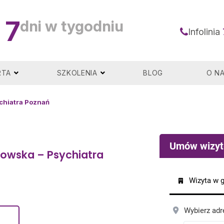
7
dni w tygodniu
Infolinia
RTA
SZKOLENIA
BLOG
O N
chiatra Poznań
kowska – Psychiatra