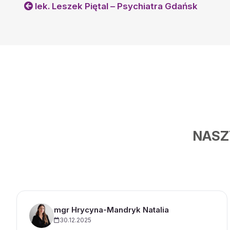
lek. Leszek Piętal – Psychiatra Gdańsk
Magdalena
•
2025-09-10
Profesjonalne podejście do pacjenta :) konsultacja online , która nie t
Pani doktor o wszystko ze szczegółami wypytywała . Polecam szc
Dawid
•
2025-08-31
Niesamowita Pani lekarz, która zmieniła moje złe dotychczasowe d
psychiatrami, jest bardzo wyrozumiała. Całą wizytę czułem się bar
zrozumiany i nie byłem oceniany. Naprawdę polecam.
Blanka Biernacka
•
2025-08-30
Serdecznie polecam Panią Doktor, fachową pomoc, empatyczne pod
profesjonalizm. Ma ogromną wiedzę która wykorzystuje aby dobrać
każdego pacjenta indywidualnie. Jestem bardzo wdzięczna za pom
NASZ
Ewelina G.
•
2025-08-30
Doktor Jankowska bardzo życzliwie i z zaangażowaniem stara się 
pacjenta. Odpowiada na wszystkie pytania i przy tym jest bardzo ci
Zaproponowane przez nią leki szybko przyniosły dobry rezultat. Bar
trafiłam.
Ewelina Żurek
•
2025-08-30
Pani doktor konkretna i taka jaki powinien być specjalistą tego typu
mgr Hrycyna-Mandryk Natalia
Jakub Gawroński
•
2025-08-27
30.12.2025
Bardzo życzliwa psychiatra. Też wykazała się dużą wiedzą nt. moje