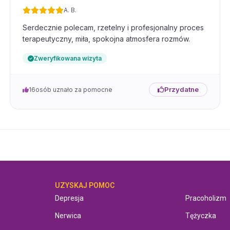
A. B.
 ja swobodne
Serdecznie polecam, rzetelny i profesjonalny proces
 Bardzo polecam.
terapeutyczny, miła, spokojna atmosfera rozmów.
Zweryfikowana wizyta
ki jej pomocy, dziś mogę
!
Przydatne
16
osób uznało za pomocne
oblemu, postawiła trafną
 pełne zaangażowanie
a mnie uważnie . Dodatkowo
 leczenia dobrała leki
 to długa rozmową
wolony i c całego serca
UZYSKAJ POMOC
UZYSKAJ P
Depresja
Pracoholizm
Nerwica
Tężyczka