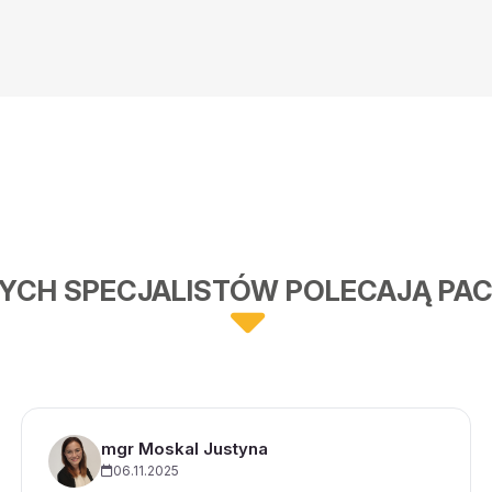
rwała 15 minut tylko 30 .
zerze
oświadczenia z
dzo swobodnie, byłem
ejście oraz pełen
 drogę leczenia do
oc!
YCH SPECJALISTÓW POLECAJĄ PAC
zrozumieć problem
epłą, wspierającą osobą.
dzo się cieszę że do niej
.Dziekuje
mgr Moskal Justyna
06.11.2025
j zdiagnozowanej choroby.