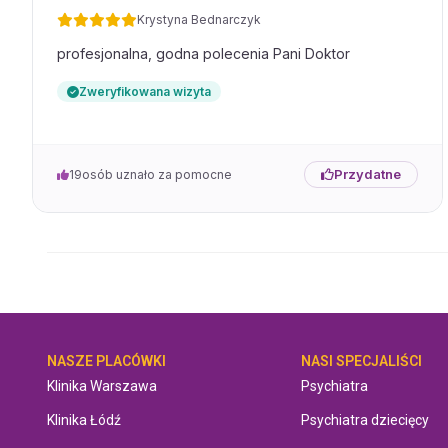
Krystyna Bednarczyk
Krystian
•
2025-08-02
Pani doktor bardzo konkretna zna się na swojej profesji, daje czas
profesjonalna, godna polecenia Pani Doktor
opowiedzenie danego problemu, po czym trafnie stawia diagnozę.
Zweryfikowana wizyta
Daria
•
2025-07-26
Pani Doktor jest wspaniałą, ciepłą i bardzo empatyczną osobą. Dzię
cieszyć się życiem już bez wsparcia lekami. Polecam z całego serca
Marek
•
2025-07-20
Przydatne
19
osób uznało za pomocne
Super lekarz. Pani doktor jest pełna empatii. Z uwagą wysłuchała pr
diagnozę. Zpełnym zaangażowaniem podchodzi do pacjenta. Czuć
pacjenta. Gorąco polecam.
Ł.Ch
•
2025-07-19
Wizyta u Pani doktor to przełom w mi życiu. Pani doktor wysłuchał
zadawała pytania odnośnie mojej choroby. Objaśniła dalszy kierunek
wyjaśniła jakie to leki i co może się wydarzyć niepokojącego . Była
odpowiedziała wyczerpująco na moje pytania . Jestem bardzo zado
polecam Panią doktor.
NASZE PLACÓWKI
NASI SPECJALIŚCI
KB
•
2025-06-29
Klinika Warszawa
Psychiatra
Very good specialist. Highly recommend it.
Klinika Łódź
Psychiatra dziecięcy
Aleksandra
•
2025-06-21