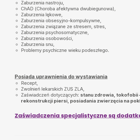
Zaburzenia nastroju,
Polecam Panią doktor, czułam się zrozumiana
ChAD (Choroba afektywna dwubiegunowa),
Zaburzenia lękowe,
Adamska Izabela
•
2025-10-01
Zaburzenia obsesyjno-kompulsywne,
Bardzo się cieszę że trafiłam do dr Jankowskiej. Bardzo mi pomogł
Zaburzenia związane ze stresem, stres,
prostą. Kompetentna jako lekarz ,empatyczna,ciepła i wyrozumiała 
Zaburzenia psychosomatyczne,
cierpliwie tłumaczy.
Zaburzenia osobowości,
WR
•
2025-09-28
Zaburzenia snu,
Problemy psychiczne wieku podeszłego.
Pani doktor jest bardzo miłą i empatyczną osobą. Czułam się lepiej 
rozmowie. Polecam każdemu kto szuka profesjonalnej pomocy i po
człowieka.
Anna
•
2025-09-14
Posiada uprawnienia do wystawiania
Cudowna Pani Doktor!
Recept,
AK
•
2025-09-13
Zwolnień lekarskich ZUS ZLA,
Pani doktor to bardzo kompetentny i empatyczny specjalista. Dokła
Zaświadczeń dotyczących:
stanu zdrowia, tokofobii 
kwestie, poświęca czas pacjentowi i stwarza przyjazną atmosferę. C
rekonstrukcji piersi, posiadania zwierzęcia na pokł
pełnym przekonaniem polecam.
Zaświadczenia specjalistyczne są dodatk
Marek
•
2025-09-13
Fantastyczny lekarz. Cały czas super kontakt z pacjentem, dokładni
uczestniczy w dialogu. Pani doktor wszystko dokładnie tłumaczy, ana
przekazuje informacje pacjentowi.Osoba pełna ciepła, empatii i zro
człowieka. Gorąco polecam.