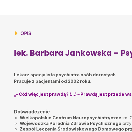
Przede wszystkim jednak byłam w stu procentach zrozumiana, a sp
poczułam się w gabinecie bezpiecznie pomimo, że w gabinecie si
moich życiowych okoliczności. Z całego serca polecam tę lekarkę 
kryzys psychiczny. Jeśli konieczne są leki, mam wrażenie, że dobier
konkretnego pacjenta. Pani doktor dokładnie wytłumaczyła jak działa
czego się spodziewać i na co zwracać uwagę. Mogłam zadać każde 
wyczerpującą odpowiedź. Pani doktor uratowała moje zdrowie.
OPIS
H.B.
•
2025-12-28
Pani doktor z merytorycznym podejściem do pacjenta.Do tego cierpl
nie ma presji czasu, wysłucha ,wytłumaczy.
lek. Barbara Jankowska – Ps
Małgorzata
•
2025-12-24
Polecam. Potrafi słuchać, dba o komfort pacjenta w czasie wizyty.
Lekarz specjalista psychiatra osób dorosłych.
bb
•
2025-12-21
Pracuje z pacjentami od 2002 roku.
super
Pacjent
•
2025-12-21
„- Cóż więc jest prawdą? (…) – Prawdą jest przede ws
Miła i kompetentna pani doktor, wysłucha ze zrozumieniem i dobrze 
Jacek Wozniak
•
2025-12-21
Doświadczenie
Bardzo miła pani doktor dobrze doradza i
Wielkopolskie Centrum Neuropsychiatryczne
im. O
Wojewódzka Poradnia Zdrowia Psychicznego
przy
Claudia
•
2025-12-14
Zespół Leczenia Środowiskowego Domowego pr
Gorąco polecam panią doktor przemiła i konkretna