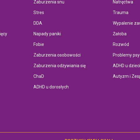
Zaburzenia snu
Natręctwa
Stres
Trauma
DDA
Wypalenie z
ięcy
Napady paniki
Żałoba
Fobie
Rozwód
Zaburzenia osobowości
Problemy psy
Zaburzenia odżywiania się
ADHD u dziec
ChaD
Autyzm i Zes
ADHD u dorosłych
leksową analizę. Zapisała
ą cuda. Polecam!