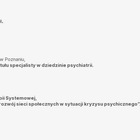
u,
ażuje się bardzo w
ułem się tak dobrze i
w Poznaniu,
 i zrozumiana. Pani Doktor
łu specjalisty w dziedzinie psychiatrii.
 tłumaczy, precyzyjnie
i zrozumienia dla drugiego
kontakt ma z synem.
pii Systemowej,
 rozwój sieci społecznych w sytuacji kryzysu psychicznego”