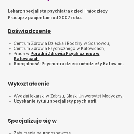
wytłumaczone. Polecam z całego serca
Lekarz specjalista psychiatra dzieci i młodzieży.
Katarzyna W.
•
2025-06-11
Pracuje z pacjentami od 2007 roku.
Byliśmy z córką na pierwszej wizycie i jesteśmy
bardzo zadowoleni. Pani doktor była spokojna,
życzliwa i uważna. Szybko nawiązała kontakt z
Doświadczenie
dzieckiem i dała nam konkretne, pomocne
wskazówki. Czuliśmy się wysłuchani i zaopiekowani.
Zdecydowanie polecamy.
Centrum Zdrowia Dziecka i Rodziny w Sosnowcu,
Centrum Zdrowia Psychicznego w Katowicach,
Praca w
Łukasz
Poradni Zdrowia Psychicznego w
•
2025-05-13
Katowicach
,
Lekarz z powołania
Specjalność: Psychiatra dzieci i młodzieży Katowice.
A.Ber.
•
2025-04-15
Polecam z całego serca. Poświęciła nam czasu tyle ile
było to potrzebne.
Wykształcenie
pacjent
•
2025-04-01
Wydział lekarski w Zabrzu, Ślaski Uniwersytet Medyczny,
Gorąco polecam!
Uzyskanie tytułu specjalisty psychiatrii.
Gaspar
•
2025-03-11
Wspaniała specjalistka, o wielkiej empatii. Cudowne
podejście do dziecka. Przeprowadzony wywiad był
Specjalizuje się w
dokładny i długi. Córka i rodzic wyszli zadowoleni.
Zaburzenia neuropoznawcze,
Ib
•
2025-02-25