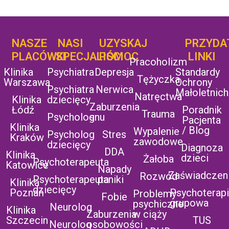
NASZE
NASI
UZYSKAJ
UZYSKAJ
PRZYDA
POMOC
PLACÓWKI
SPECJALIŚCI
POMOC
LINKI
Pracoholizm
Klinika
Psychiatra
Depresja
Standardy
Tężyczka
Warszawa
Ochrony
Psychiatra
Nerwica
Małoletnich
Natręctwa
Klinika
dziecięcy
Zaburzenia
Łódź
Poradnik
Trauma
Psycholog
snu
Pacjenta
Klinika
/ Blog
Wypalenie
Psycholog
Stres
Kraków
zawodowe
dziecięcy
Diagnoza
DDA
Klinika
dzieci
Żałoba
Psychoterapeuta
Katowice
Napady
Zaświadczen
Rozwód
Psychoterapeuta
paniki
Klinika
dziecięcy
Poznań
Psychoterap
Problemy
Fobie
grupowa
psychiczne
Neurolog
Klinika
Zaburzenia
w ciąży
Szczecin
TUS
Neurolog
osobowości