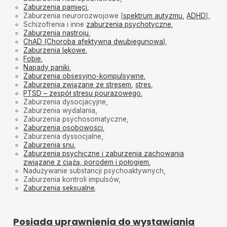
Zaburzenia pamięci
,
Bardzo polecam Pania Doktor , rzeczowa ,
Zaburzenia neurorozwojowe [
spektrum autyzmu
,
ADHD
],
empatyczna , bardzo mila
Schizofrenia i inne
zaburzenia psychotyczne
,
Zaburzenia nastroju
,
Weronika
•
2025-02-06
ChAD (Choroba afektywna dwubiegunowa)
,
Bardzo sympatyczna i kompetentna Pani Doktor
Zaburzenia lękowe
,
Fobie
,
N.W
•
2024-11-27
Napady paniki
,
Polecam
Zaburzenia obsesyjno-kompulsywne
,
Zaburzenia związane ze stresem
,
stres
,
Aleksandra Mirosław
•
2024-11-20
PTSD – zespół stresu pourazowego
,
Zaburzenia dysocjacyjne,
Bardzo sympatyczna, rzeczowa Pani dr. Polecam
Zaburzenia wydalania,
Zaburzenia psychosomatyczne,
Zaburzenia osobowości
,
Zaburzenia dyssocjalne,
Zaburzenia snu
,
Zaburzenia psychiczne i zaburzenia zachowania
związane z ciążą, porodem i połogiem
,
Nadużywanie substancji psychoaktywnych,
Zaburzenia kontroli impulsów,
Zaburzenia seksualne
.
Posiada uprawnienia do wystawiania