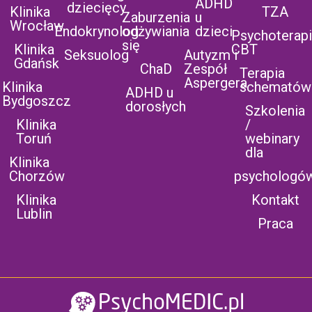
ADHD
dziecięcy
Klinika
TZA
Zaburzenia
u
Wrocław
Endokrynolog
odżywiania
dzieci
Psychoterap
się
Klinika
CBT
Seksuolog
Autyzm i
Gdańsk
ChaD
Zespół
Terapia
Aspergera
Klinika
schematów
ADHD u
Bydgoszcz
dorosłych
Szkolenia
Klinika
/
Toruń
webinary
dla
Klinika
Chorzów
psychologó
Klinika
Kontakt
Lublin
Praca