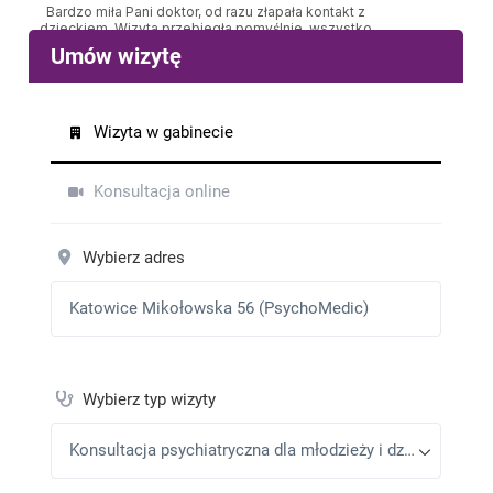
Bardzo miła Pani doktor, od razu złapała kontakt z
dzieckiem. Wizyta przebiegła pomyślnie, wszystko
załatwiliśmy.
jannautowska
•
2026-02-25
Jest bardzo miła pomocna
Marzena
•
2026-02-18
Polecam
Mama nastolatki
•
2026-01-20
Bardzo konkretna osoba, która chce się zapoznać z
pacjentem.
Jola
•
2026-01-16
Jolka
Magdalena Moczulska
•
2025-11-25
Polecam
Mandrys Anna
•
2025-11-12
Bardzo sympatyczna i profesjonalna pani doktor
Bb
•
2025-10-14
Lekarka z bardzo dobrym podejsciem do dziecka. Co