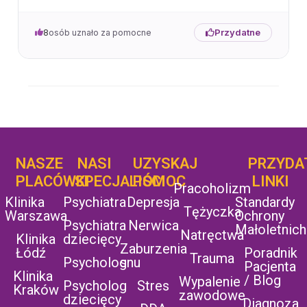
Przydatne
8
osób uznało za pomocne
NASZE
NASI
UZYSKAJ
UZYSKAJ
PRZYDA
POMOC
PLACÓWKI
SPECJALIŚCI
POMOC
LINKI
Pracoholizm
Klinika
Psychiatra
Depresja
Standardy
Tężyczka
Warszawa
Ochrony
Psychiatra
Nerwica
Małoletnich
Natręctwa
Klinika
dziecięcy
Zaburzenia
Łódź
Poradnik
Trauma
Psycholog
snu
Pacjenta
Klinika
/ Blog
Wypalenie
Psycholog
Stres
Kraków
zawodowe
dziecięcy
Diagnoza