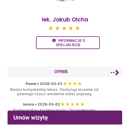
lek. Jakub Olcha
INFORMACJE O
SPECJALIŚCIE
OPINIE
Paweł
•
2026-03-02
Bardzo kompetentny lekarz . Kontynuje leczenie od
pewnego czasu i ewidetnie widać poprawę
Iwona
•
2026-03-02
Profesjonalna i życzliwa wizyta. Otrzymałem/am
konkretne zalecenia.
w.z
•
2026-02-22