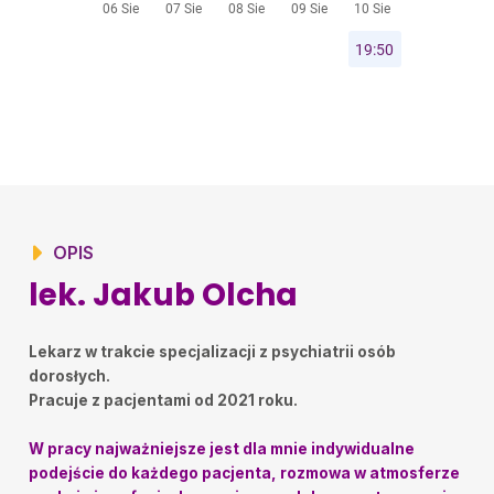
Przyborska Magdalena
•
2025-11-26
Bardzo dobry lekarz. Zainteresowany pacjentem z
podejściem. Pomocny.
Katarzyna M.
•
2025-10-14
Bardzo pomocny lekarz
Maciej
•
2025-09-18
Lekarz godny polecenia
Iwona
•
2025-09-08
Wizyta odbyła się w bardzo miłej atmosferze. Bardzo
OPIS
miły Lekarz. Wysłucha , objaśni. Polecam
lek. Jakub Olcha
Walewska
•
2025-09-01
Super
Lekarz w trakcie specjalizacji z psychiatrii osób
Piotr Muller
•
2025-08-18
dorosłych.
Fachowiec
Pracuje z pacjentami od 2021 roku.
kwiatuszek
•
2025-08-12
Polecam
W pracy najważniejsze jest dla mnie indywidualne
podejście do każdego pacjenta, rozmowa w atmosferze
ID
•
2025-08-11