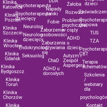
DDA
Klinika
dzieci
Żałoba
Psychoterapeuta
Katowice
Napady
Zaświadczen
Rozwód
Psychoterapeuta
paniki
Klinika
dziecięcy
Poznań
Psychoterap
Problemy
Fobie
grupowa
psychiczne
Neurolog
Klinika
Zaburzenia
w ciąży
Szczecin
TUS
Neurolog
osobowości
ADHD
dziecięcy
Klinika
TZA
Zaburzenia
u
Wrocław
Endokrynolog
odżywiania
dzieci
Psychoterap
się
Klinika
CBT
Seksuolog
Autyzm i
Gdańsk
ChaD
Zespół
Terapia
Aspergera
Klinika
schematów
ADHD u
Bydgoszcz
dorosłych
Szkolenia
Klinika
/
Toruń
webinary
dla
Klinika
Chorzów
psychologó
Klinika
Kontakt