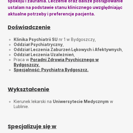
spokoju i zaufania. Leczenie oraz dalsze postępowanie
Bardzo miły lekarz .Dobre podejście do pacjenta .
Polecam
ustalam na podstawie stanu klinicznego uwzględniając
aktualne potrzeby i preferencje pacjenta.
Tomasz Różański
•
2025-08-05
Polecam Pana doktora z czystym sumieniem bardzo
Doświadczenie
miły uprzejmny i pomocny :)
Zadowolony
•
2025-07-31
Klinika Psychiatrii SU
nr 1 w Bydgoszczy,
Szczerze polecam za bardzo profesjonalne
Oddział Psychiatryczny
,
podejście w trudnych chwilach
Oddział Leczenia Zaburzeń Lękowych i Afektywnych
,
Oddział Leczenia Uzależnień
,
Maruszewska
•
2025-07-28
Praca w
Poradni Zdrowia Psychicznego w
Bydgoszczy
,
Super lekarz
Specjalność: Psychiatra Bydgoszcz.
MP
•
2025-07-08
Rzetelna wizyta, pozytywne podejście do pacjenta.
Wykształcenie
Daniel
•
2025-06-30
Bardzo przyjazny lekarz. Wysłucha, wypyta i zrozumie
Kierunek lekarski na
Uniwersytecie Medycznym
w
co się dzieje. Polecam
Lublinie.
Joa
•
2025-06-24
Bardzo miły człowiek. Empatyczny i wspierający.
Polecam
Specjalizuje się w