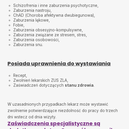
Łysoniek
•
2025-06-09
Schizofrenia i inne zaburzenia psychotyczne,
Bardzo polecam Pana Doktora.
Zaburzenia nastroju,
ChAD (Choroba afektywna dwubiegunowa),
Michał
•
2025-06-09
Zaburzenia lękowe,
Bardzo miło się rozmawia i czuję że lekarz się
Fobie,
interesuje
Zaburzenia obsesyjno-kompulsywne,
Zaburzenia związane ze stresem, stres,
Anna
•
2025-05-12
Zaburzenia osobowości,
Polecam Pana doktora. Moja pierwsza wizyta w
Zaburzenia snu.
spokoju mnie wysłuchał wdrożył leczenie ,
Wytłumaczył mi mój stan zdrowia i co się teraz
dzieje..Bardzo polecam!
Posiada uprawnienia do wystawiania
Pacjentka
•
2025-05-12
Polecam serdecznie
Recept,
Zwolnień lekarskich ZUS ZLA,
Beata
•
2025-04-02
Zaświadczeń dotyczących
stanu zdrowia
.
Lekarz z empatią wysłuchał mnie, wypytał o
szczegóły. Wyjaśnił działanie i dawkowanie leków.
Bardzo spokojna wizyta, tym co się wachają polecam
W uzasadnionych przypadkach lekarz może wystawić
Wojtek
•
2025-03-24
zwolnienie potwierdzające niezdolność do pracy do trzech
Przyjazny dla pacjenta przy jednoczesnym,
dni wstecz od dnia wizyty.
profesjonalnym wyjaśnieniu.
Zaświadczenia specjalistyczne są
ana
•
2025-03-14