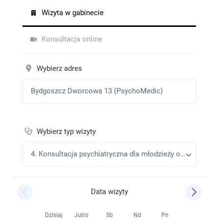
Super
Maciej
•
2026-02-21
Lekarz umie słuchać i daje konkretne wytyczne.
Mariusz
•
2026-02-20
Polecam
Iwona
•
2026-02-02
Kompleksowa i bardzo rzetelna ocena Pana doktora.
Wszystko szczegółowo wyjaśnione i przedstawione
Iwona
•
2026-01-05
Profesjonalne i empatyczne podejście,czułam się
bezpiecznie i zrozumiana
Sobczak Mirosław
•
2026-01-05
Bardzo przyjemna rozmowa
Zbi.p
•
2025-12-01
Polecam
Paweł
•
2025-12-01
Bardzo profesjonalny lekarz