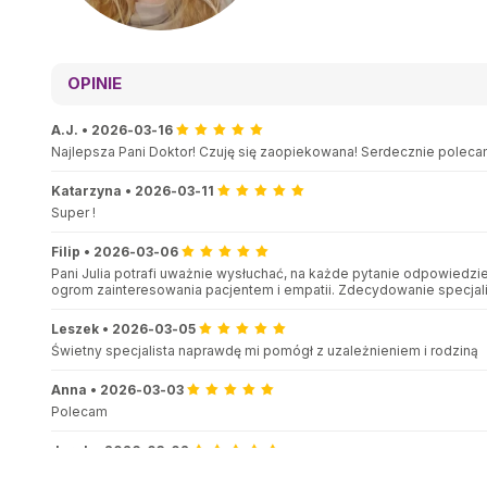
OPINIE
A.J.
•
2026-03-16
Najlepsza Pani Doktor! Czuję się zaopiekowana! Serdecznie polec
Katarzyna
•
2026-03-11
Super !
Filip
•
2026-03-06
Pani Julia potrafi uważnie wysłuchać, na każde pytanie odpowiedzie
ogrom zainteresowania pacjentem i empatii. Zdecydowanie specjal
Leszek
•
2026-03-05
Świetny specjalista naprawdę mi pomógł z uzależnieniem i rodziną
Anna
•
2026-03-03
Polecam
Jarek
•
2026-03-02
Bardzo dobra i fachowa pomoc. Pani Julia bardzo empatyczna i mił