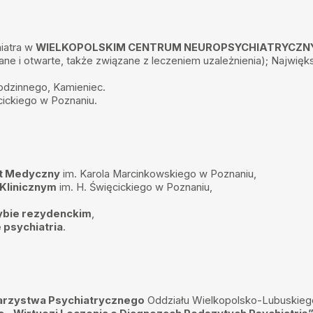
. Polecam
hiatra w
WIELKOPOLSKIM CENTRUM NEUROPSYCHIATRYCZ
ane i otwarte, także związane z leczeniem uzależnienia); Najwi
a i odpowiednio pomoże!
odzinnego, Kamieniec.
cickiego w Poznaniu.
 nie śpieszy się, wszystko
ecam wszystkim
et Medyczny
im. Karola Marcinkowskiego w Poznaniu,
Klinicznym
im. H. Święcickiego w Poznaniu,
,
a. Zmieniła mi
a pewno u niej będę
trybie rezydenckim
,
e psychiatria
.
ie do swojego zawodu.
roblematyczna. Serdecznie
warzystwa Psychiatrycznego
Oddziału Wielkopolsko-Lubuskieg