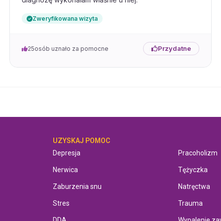
 depresje raz na zawsze
Zweryfikowana wizyta
Przydatne
25
osób uznało za pomocne
ółowo wszystko wyjaśniła,
 w atmosferze dającej duże
UZYSKAJ POMOC
UZYSKAJ P
Depresja
Pracoholizm
Nerwica
Tężyczka
Zaburzenia snu
Natręctwa
ziękuję jej za to co dla
Stres
Trauma
DDA
Wypalenie z