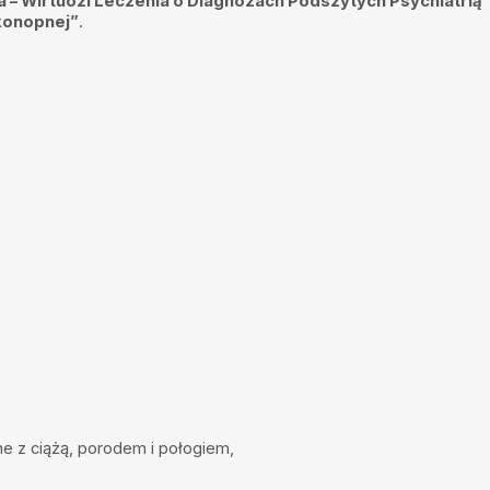
a – Wirtuozi Leczenia o Diagnozach Podszytych Psychiatrią”
konopnej”
.
chiatrą jak i psychologiem
..dziękuję pani doktor
wny, że zostałem
 i profesjonalna.
 pytania. Polecam.
e z ciążą, porodem i połogiem,