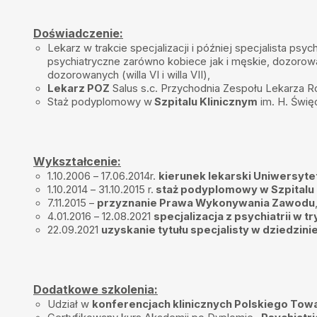
Gosia M
•
2026-02-18
Zawsze pomocna Pani Julia kompleksowo podchodzi do problemu
Doświadczenie:
Lekarz w trakcie specjalizacji i później specjalista psyc
Ania
•
2026-02-12
psychiatryczne zarówno kobiece jak i męskie, dozorow
Serdecznie polecam Panią Doktor! Pani Julia zawsze mnie wysłuch
Najlepsza Pani Doktor!
dozorowanych (willa VI i willa VII),
Lekarz POZ
Salus s.c. Przychodnia Zespołu Lekarza R
Maria
•
2026-02-10
Staż podyplomowy w
Szpitalu Klinicznym
im. H. Świę
Super Pani Doktor. Miła, cierpliwa, spokojnie rozmawia z pacjentem,
spokojnie tłumaczy. Po wizycie poczułam wewnętrzny spokój . Pol
Anna
•
2026-02-02
Wykształcenie:
Bardzo profesjonalna pani doktor polecam i dziękuję
1.10.2006 – 17.06.2014r.
kierunek lekarski Uniwersyt
Pacjentka
•
2026-01-31
1.10.2014 – 31.10.2015 r.
staż podyplomowy w Szpitalu 
7.11.2015 –
przyznanie Prawa Wykonywania Zawodu
Pani Doktor bardzo sympatyczna, empatyczna i bardzo profesjonaln
zaordynowane wcześniej leki, wysłuchała mnie ze zrozumieniem. N
4.01.2016 – 12.08.2021
specjalizacja z psychiatrii w 
kontynuować leczenie. Polecam
22.09.2021
uzyskanie tytułu specjalisty w dziedzini
Joanna
•
2026-01-30
Wspaniała Pani Doktor. Bardzo empatyczna, widać, że ma powołan
Podczas wizyty pomogła mi w każdej kwestii która była dla mnie p
polecam.
Dodatkowe szkolenia:
Udział w
konferencjach klinicznych Polskiego To
Ania
•
2026-01-27