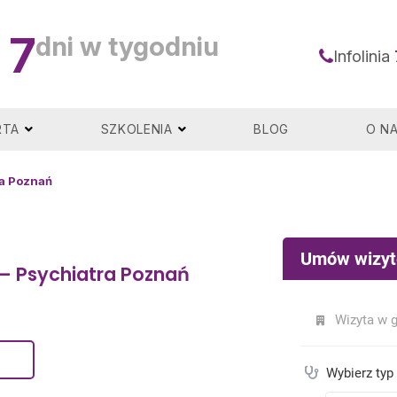
7
dni w tygodniu
Infolinia
RTA
SZKOLENIA
BLOG
O N
ra Poznań
er – Psychiatra Poznań