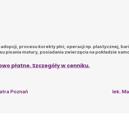
 adopcji, procesu korekty płci, operacji np. plastycznej, bar
 pisania matury, posiadania zwierzęcia na pokładzie samolo
owo płatne. Szczegóły w cenniku.
a. Sama zmagam się ze
ca. Potrzebowałam też
enia specjalista.
iatra Poznań
lek. M
ne month I feel better.
r during our remote video
addressed these in a way