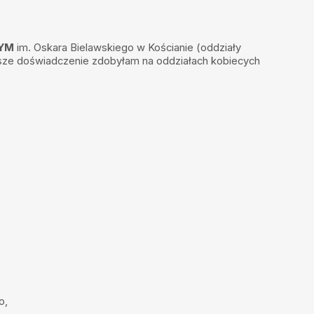
NYM
im. Oskara Bielawskiego w Kościanie (oddziały
ększe doświadczenie zdobyłam na oddziałach kobiecych
o,