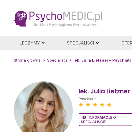
Przejdź
do
treści
LECZYMY
SPECJALIŚCI
OFE
Strona główna
Specjaliści
lek. Julia Lietzner – Psychiat
lek. Julia Lietzn
Psychiatra
INFORMACJE O
SPECJALIŚCIE