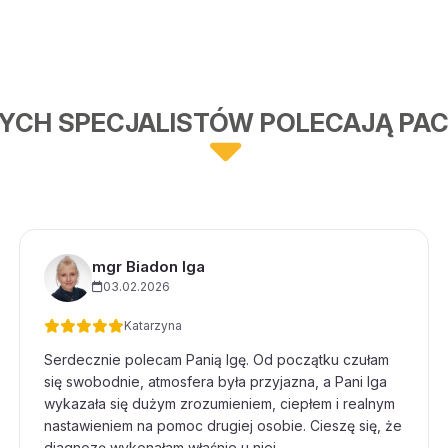
he appointment booking
set up on said platform,
t history. Overall, I was
zner.
YCH SPECJALISTÓW POLECAJĄ PAC
can! The communication is
 on solutions way. They
fe.
mgr Biadon Iga
03.02.2026
órym się do niej zgłosiłem
ej perspektywie że
Katarzyna
Serdecznie polecam Panią Igę. Od początku czułam
się swobodnie, atmosfera była przyjazna, a Pani Iga
 Julii osobom z
go problemu. Dziękuję za
wykazała się dużym zrozumieniem, ciepłem i realnym
ystkiego dobrego!
nastawieniem na pomoc drugiej osobie. Cieszę się, że
diagnozę wykonałam właśnie u niej.