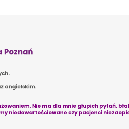
ziękuję pani doktor
ra Poznań
ych.
konale postawiła
az angielskim.
ętności. Rekomendacje.
żowaniem. Nie ma dla mnie głupich pytań, bła
lemy niedowartościowane czy pacjenci niezao