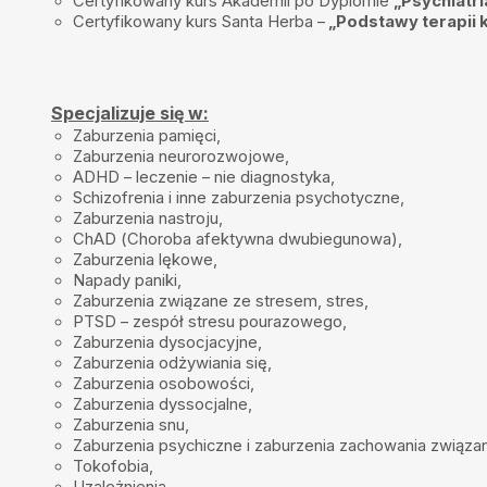
Certyfikowany kurs Akademii po Dyplomie
„Psychiatri
Serdecznie polecam Panią Julię!!! Zawsze ratuje mnie z opresji!!!
Certyfikowany kurs Santa Herba –
„Podstawy terapii 
Grzegorz D
•
2026-01-20
Polecam panią dr Julie Lietzner .....jest zarówno bardzo dobrym psy
Polecam wszystkim którzy mają problemy ze stabilizacją psychiczną
Specjalizuje się w:
Jarek
•
2026-01-20
Zaburzenia pamięci,
Pani doktor jest bardzo wyrozumiała i spokojna. Zawsze jestem pe
Zaburzenia neurorozwojowe,
wysłuchany i zrozumiany.
ADHD – leczenie – nie diagnostyka,
Schizofrenia i inne zaburzenia psychotyczne,
MT
•
2026-01-14
Zaburzenia nastroju,
Jestem świeżo po rozmowie z panią doktor.Bardzo miła, empatyczna
ChAD (Choroba afektywna dwubiegunowa),
Szczegółowo i zrozumiale wszystko wyjaśnia. Zadaje uzupełniające
Zaburzenia lękowe,
Napady paniki,
Ania
•
2026-01-12
Zaburzenia związane ze stresem, stres,
Bardzo polecam Panią doktor.Wszystko dokładnie wytłumaczone.
PTSD – zespół stresu pourazowego,
Zaburzenia dysocjacyjne,
Aaa
•
2026-01-12
Zaburzenia odżywiania się,
Spoko lekarz
Zaburzenia osobowości,
Zaburzenia dyssocjalne,
Agata Łukasiewicz
•
2026-01-07
Zaburzenia snu,
Pani jak zwykle miła i kompetentna
Zaburzenia psychiczne i zaburzenia zachowania związan
Anna
•
2026-01-03
Tokofobia,
Uzależnienia,
Bardzo dobrze