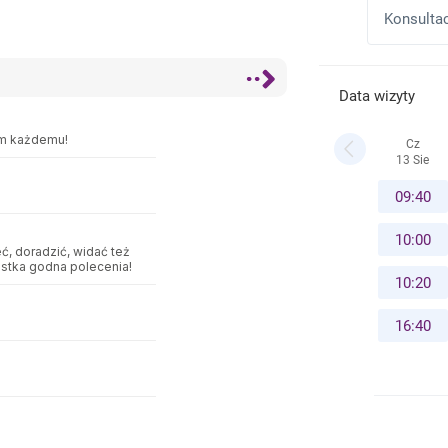
am każdemu!
ć, doradzić, widać też
istka godna polecenia!
a w rozmowie. Cała