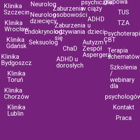
grupowa
psychiczne
Neurolog
Klinika
Zaburzenia
w ciąży
Szczecin
TUS
Neurolog
osobowości
ADHD
dziecięcy
Klinika
TZA
Zaburzenia
u
Wrocław
Endokrynolog
odżywiania
dzieci
Psychoterap
się
Klinika
CBT
Seksuolog
Autyzm i
Gdańsk
ChaD
Zespół
Terapia
Aspergera
Klinika
schematów
ADHD u
Bydgoszcz
dorosłych
Szkolenia
Klinika
/
Toruń
webinary
dla
Klinika
Chorzów
psychologó
Klinika
Kontakt
Lublin
Praca