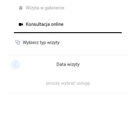
Biszko Iwona
•
2025-03-20
To była moja pierwsza wizyta .Jestem zadowolona z
przebiegu rozmowy z Panią Kamilą Denko .Zadawała
dużo pytań aby uzyskać jak najlepszy obraz mojego
stanu zdrowia .
Halina Grudzień
•
2025-03-13
Mam przyjemność być pacjentką Pani Dr. Kamila
Denko. Pani dr. ma indywidualne podejście do
pacjenta. W czasie rozmowy reaguje bieżąco na
pojawiające się wątpliwości.Podejście do pacjenta
empatyczne i jednocześnie rzetene, specjalistyczne.
Polecam
Anna
•
2024-12-19
Bardzo polecam wizyty u Pani doktor. Jest niezwykle
zaangażowana i empatyczna. Wzbudza zaufanie,
odnosi się z troską do pacjenta, szczegółowo opisuje
proces leczenia. Przy każdej wizycie czuję się dobrze
zaopiekowana, poinformowana. Dzięki
zaproponowanemu przez Panią doktor leczeniu
odzyskuje równowagę.