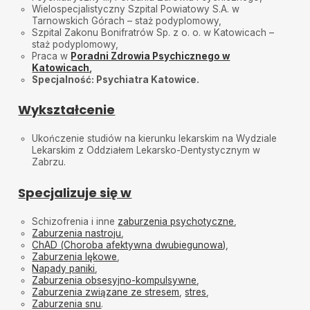
Wielospecjalistyczny Szpital Powiatowy S.A. w
Tarnowskich Górach – staż podyplomowy,
Szpital Zakonu Bonifratrów Sp. z o. o. w Katowicach –
staż podyplomowy,
Praca w
Poradni Zdrowia Psychicznego w
Katowicach
,
Specjalność: Psychiatra Katowice.
Wykształcenie
Ukończenie studiów na kierunku lekarskim na Wydziale
Lekarskim z Oddziałem Lekarsko-Dentystycznym w
Zabrzu.
Specjalizuje się w
Schizofrenia i inne
zaburzenia psychotyczne
,
Zaburzenia nastroju
,
ChAD (Choroba afektywna dwubiegunowa)
,
Zaburzenia lękowe
,
Napady paniki
,
Zaburzenia obsesyjno-kompulsywne
,
Zaburzenia związane ze stresem
,
stres
,
Zaburzenia snu
.