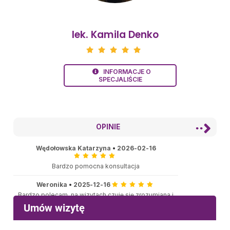
lek. Kamila Denko
INFORMACJE O
SPECJALIŚCIE
OPINIE
Wędołowska Katarzyna
•
2026-02-16
Bardzo pomocna konsultacja
Weronika
•
2025-12-16
Bardzo polecam, na wizytach czuję się zrozumiana i
bez żadnego stresu mogę powiedzieć co mi dolega.
Ze strony Pani Denko czuć chęć pomocy i dobrą
atmosferę.