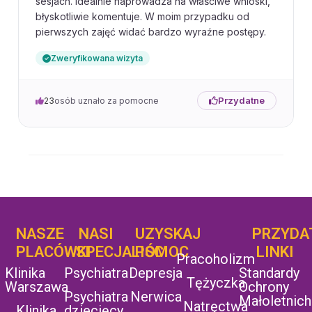
sesjach. Idealnie naprowadza na właściwe wnioski,
błyskotliwie komentuje. W moim przypadku od
pierwszych zajęć widać bardzo wyraźne postępy.
Zweryfikowana wizyta
Przydatne
23
osób uznało za pomocne
NASZE
NASI
UZYSKAJ
UZYSKAJ
PRZYDA
POMOC
PLACÓWKI
SPECJALIŚCI
POMOC
LINKI
Pracoholizm
Klinika
Psychiatra
Depresja
Standardy
Tężyczka
Warszawa
Ochrony
Psychiatra
Nerwica
Małoletnich
Natręctwa
Klinika
dziecięcy