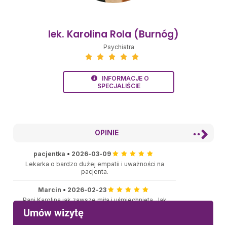
lek. Karolina Rola (Burnóg)
Psychiatra
INFORMACJE O
SPECJALIŚCIE
OPINIE
pacjentka
•
2026-03-09
Lekarka o bardzo dużej empatii i uważności na
pacjenta.
Marcin
•
2026-02-23
Pani Karolina jak zawsze miła i uśmiechnięta. Jak
najbardziej polecam!
Agata Karpierz
•
2026-01-13