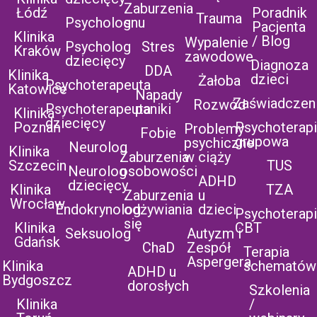
Zaburzenia
Łódź
Poradnik
Trauma
Psycholog
snu
Pacjenta
Klinika
/ Blog
Wypalenie
Psycholog
Stres
Kraków
zawodowe
dziecięcy
Diagnoza
DDA
Klinika
dzieci
Żałoba
Psychoterapeuta
Katowice
Napady
Zaświadczen
Rozwód
Psychoterapeuta
paniki
Klinika
dziecięcy
Poznań
Psychoterap
Problemy
Fobie
grupowa
psychiczne
Neurolog
Klinika
Zaburzenia
w ciąży
Szczecin
TUS
Neurolog
osobowości
ADHD
dziecięcy
Klinika
TZA
Zaburzenia
u
Wrocław
Endokrynolog
odżywiania
dzieci
Psychoterap
się
Klinika
CBT
Seksuolog
Autyzm i
Gdańsk
ChaD
Zespół
Terapia
Aspergera
Klinika
schematów
ADHD u
Bydgoszcz
dorosłych
Szkolenia
Klinika
/