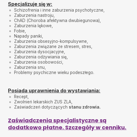
Mariusz
•
2024-11-26
Specjalizuje się w:
Tato zadowolony z wizyty, pani doktor podniosła go
Schizofrenia i inne zaburzenia psychotyczne,
na duchu i przepisała stosowne leki.
Zaburzenia nastroju,
ChAD (Choroba afektywna dwubiegunowa),
Hanna Nicińska
•
2024-11-22
Zaburzenia lękowe,
Rozmowa profesjonalna i miła
Fobie,
Napady paniki,
Zadowolona pacjentka
•
2024-11-18
Zaburzenia obsesyjno-kompulsywne,
Zaburzenia związane ze stresem, stres,
Pani doktor bardzo sympatyczna, cierpliwie
Zaburzenia dysocjacyjne,
odpowiadała na moje pytania. Jedna z lepszych
lekarzy jakich spotkałam w swoim życiu. Polecam
Zaburzenia odżywiania się,
Zaburzenia osobowości,
Zaburzenia snu,
Julia
•
2023-06-05
Problemy psychiczne wieku podeszłego.
Polecam
Posiada uprawnienia do wystawiania:
Recept,
Zwolnień lekarskich ZUS ZLA,
Zaświadczeń dotyczących
stanu zdrowia.
Zaświadczenia specjalistyczne są
dodatkowo płatne. Szczegóły w cenniku.