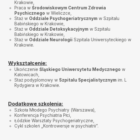
Krakowie,
rozwiązaniu problemów. Bardzo polecam !
Praca w
Środowiskowym Centrum Zdrowia
Psychicznego
w Wieliczce,
MP
•
2025-04-07
Staż w
Oddziale Psychogeriatrycznym
w Szpitalu
Pani Karolina słucha z uwagą i zrozumieniem. Daje mi
Babińskiego w Krakowie,
wsparcie jakiego potrzebuje. Polecam bardzo.
Staż w
Oddziale Detoksykacyjnym
w Szpitalu
Babińskiego w Krakowie,
A Z
•
2025-03-17
Staż w
Oddziale Neurologii
Szpitala Uniwersyteckiego w
Świetny specjalista, przemiła osoba
Krakowie.
Iwona
•
2025-03-03
Najlepszy lekarz psychiatra z jakim miałam
Wykształcenie:
styczność.Pełen profesjonalizm i wsparcie jakiego
potrzebowałam.
Ukończenie
Śląskiego Uniwersytetu Medycznego
w
Katowicach,
Staż podyplomowy w
Szpitalu Specjalistycznym
im. L
A.K.
•
2025-02-05
Rydygiera w Krakowie.
Pani Doktor bardzo rzetelnie podeszła do wizyty,
jednocześnie wprowadziła komfortową atmosferę.
Jestem bardzo zadowolona z wizyty oraz zaleceń.
Dodatkowe szkolenia:
Adam T
•
2025-02-04
Szkoła Młodego Psychiatry (Warszawa),
Polecam. :)
Konferencja Psychiatria Płci,
Łódzkie Warsztaty Psychogeriatryczne,
Węgorz
•
2024-12-10
Cykl szkoleń „Kontrowersje w psychiatrii”.
5/5