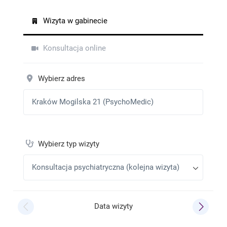
Dziękuję Pani doktor za pomoc Profesjonalne
podejście do pacjenta
KTK
•
2026-01-10
Bardzo miła i empatyczna Pani Doktor, wizyta była
komfortowa i przyjemna, wszystko zostało jasno
omówione, zdecydowanie polecam, zwłaszcza jeśli
ktoś się stresuje.
MK
•
2026-01-09
Bardzo dobra Pani Doktor
Abc
•
2025-12-11
Profesjonalna i bardzo życzliwa. Jestem bardzo
zadowolony z wizyt u Pani Doktor jak i z dobranych
leków. Bardzo polecam
Teresa Tokarska
•
2025-09-30
Konsultacja przebiega w miłej atmosferze. Pani
doktor traktuje pacjenta poważnie, uważnie słucha,
ustala sposób leczenia dostosowany do
indywidualnych potrzeb chorego.
A
•
2025-09-26
Miła pani doktor, konsultacja była rzeczowa i szybko
udzieliła pomocy. Spokojnie wytłumaczyła wszystko