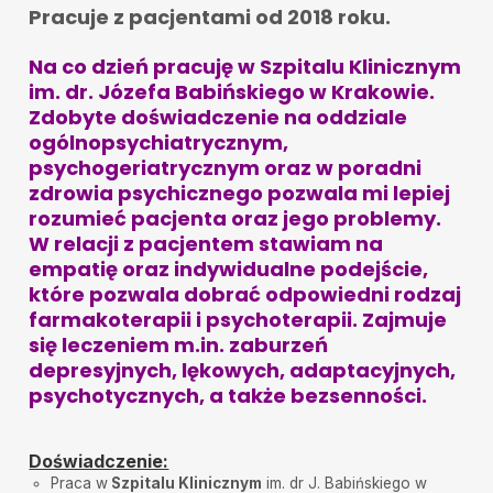
Pracuje z pacjentami od 2018 roku.
Od pierwszej chwili czułam się zaopiekowana i
zrozumiana doskonale. Niesamowita lekarka .Jestem
zachwycona .
Na co dzień pracuję w Szpitalu Klinicznym
PT
•
2025-06-30
im. dr. Józefa Babińskiego w Krakowie.
Pani Karolina jest niezmiernie empatycznym, silnym,
Zdobyte doświadczenie na oddziale
ekspertem i cieplym czlowiekiem!Pomogla mi w
ogólnopsychiatrycznym,
naprawde trudnym etapie zyciowym, kazde spotkanie
nasze to byla wyspa spokoju. Zadala mi kluczowe
psychogeriatrycznym oraz w poradni
pytania, ktore mialam zadac i wyjasnic sama sobie.
zdrowia psychicznego pozwala mi lepiej
Wskazala na rzeczy, ktore blokowali mnie dla
dalszego rozwoju. Bardzo jestem wdzieczna Pani
rozumieć pacjenta oraz jego problemy.
Karolinie!
W relacji z pacjentem stawiam na
P.
•
2025-05-16
empatię oraz indywidualne podejście,
Nigdy nie czułem się tak dobrze zaopiekowany i
które pozwala dobrać odpowiedni rodzaj
zrozumiany, bardzo dziękuję
farmakoterapii i psychoterapii. Zajmuje
się leczeniem m.in. zaburzeń
Pacjent
•
2025-05-06
Dużo empatii , profesjonalizmu , nie odpuszcza. OK.
depresyjnych, lękowych, adaptacyjnych,
psychotycznych, a także bezsenności.
Dominik
•
2025-04-14
Pełny profesjonalizm.
Doświadczenie:
Justyna
•
2025-04-08
Praca w
Szpitalu Klinicznym
im. dr J. Babińskiego w
Zrozumienie bez oceniania. Wielka chęć pomocy w