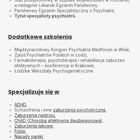
Staż podyplomowy w Szpitalu Wojewódzkim w Poznaniu,
a następnie Lekarski Egzamin Państwowy,
Państwowy Egzamin Specjalistyczny z Psychiatrii,
Tytuł specjalisty psychiatrii.
Dodatkowe szkolenia
Międzynarodowy Kongres Psychiatria Medforum w Wiśle,
Zjazd Psychiatrów Polskich w Łodzi,
Farmakoterapia, psychoterapia i rehabilitacja zaburzeń
afektywnych – konferencja w Krakowie,
Łódzkie Warsztaty Psychogeriatryczne.
Specjalizuje się w
ADHD
,
Schizofrenia i inne
zaburzenia psychotyczne
,
Zaburzenia nastroju
,
ChAD (Choroba afektywna dwubiegunowa)
,
Zaburzenia lękowe
,
Fobie
,
Napady paniki
,