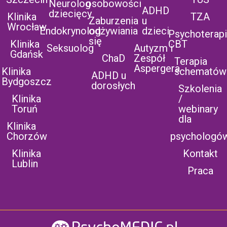
Neurolog
osobowości
ADHD
dziecięcy
Klinika
TZA
Zaburzenia
u
Wrocław
Endokrynolog
odżywiania
dzieci
Psychoterap
się
Klinika
CBT
Seksuolog
Autyzm i
Gdańsk
ChaD
Zespół
Terapia
Aspergera
Klinika
schematów
ADHD u
Bydgoszcz
dorosłych
Szkolenia
Klinika
/
Toruń
webinary
dla
Klinika
Chorzów
psychologó
Klinika
Kontakt
Lublin
Praca