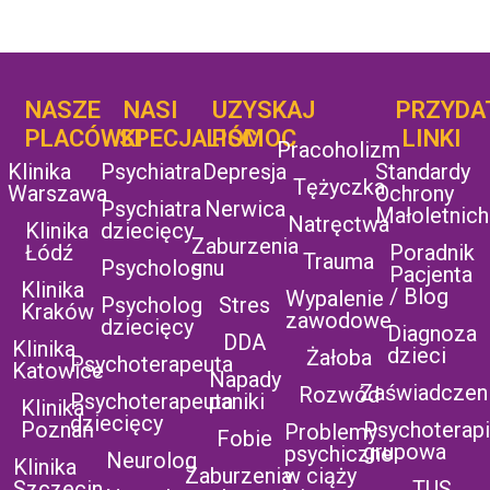
NASZE
NASI
UZYSKAJ
UZYSKAJ
PRZYDA
POMOC
PLACÓWKI
SPECJALIŚCI
POMOC
LINKI
Pracoholizm
Klinika
Psychiatra
Depresja
Standardy
Tężyczka
Warszawa
Ochrony
Psychiatra
Nerwica
Małoletnich
Natręctwa
Klinika
dziecięcy
Zaburzenia
Łódź
Poradnik
Trauma
Psycholog
snu
Pacjenta
Klinika
/ Blog
Wypalenie
Psycholog
Stres
Kraków
zawodowe
dziecięcy
Diagnoza
DDA
Klinika
dzieci
Żałoba
Psychoterapeuta
Katowice
Napady
Zaświadczen
Rozwód
Psychoterapeuta
paniki
Klinika
dziecięcy
Poznań
Psychoterap
Problemy
Fobie
grupowa
psychiczne
Neurolog
Klinika
Zaburzenia
w ciąży
Szczecin
TUS