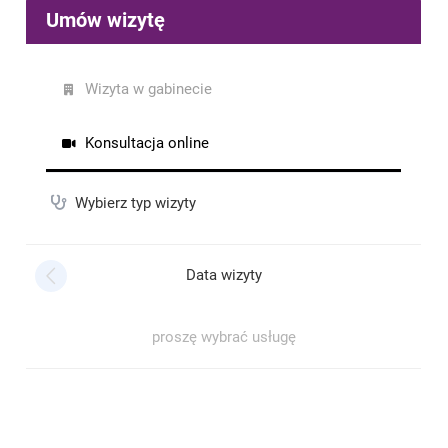
Maciej
•
2024-12-17
Profesjonalne podejście do pacjenta
Borowska Anna
•
2024-11-27
Rozmowa przebiegła pomyślnie