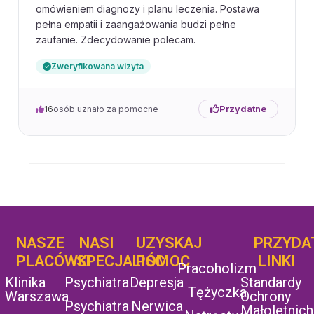
omówieniem diagnozy i planu leczenia. Postawa
pełna empatii i zaangażowania budzi pełne
zaufanie. Zdecydowanie polecam.
Zweryfikowana wizyta
Przydatne
16
osób uznało za pomocne
NASZE
NASI
UZYSKAJ
UZYSKAJ
PRZYDA
POMOC
PLACÓWKI
SPECJALIŚCI
POMOC
LINKI
Pracoholizm
Klinika
Psychiatra
Depresja
Standardy
Tężyczka
Warszawa
Ochrony
Psychiatra
Nerwica
Małoletnich