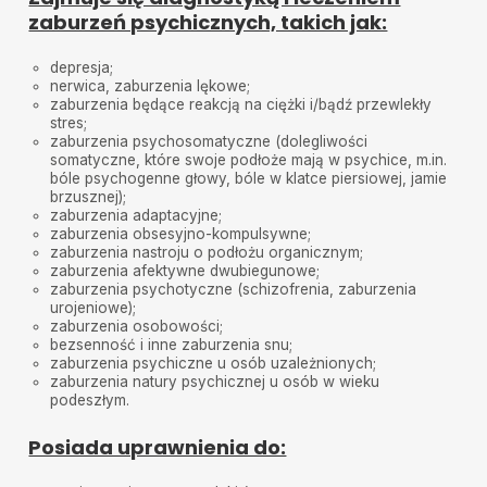
needs but from the beginning he has always been so
zaburzeń psychicznych, takich jak:
thoughtful and caring. I always feel respected and
understood here.
depresja;
Very professional
•
2025-04-03
nerwica, zaburzenia lękowe;
Super nice and professional doctor
zaburzenia będące reakcją na ciężki i/bądź przewlekły
stres;
Katarzyna Szczepaniec
•
2025-04-02
zaburzenia psychosomatyczne (dolegliwości
somatyczne, które swoje podłoże mają w psychice, m.in.
Profesjonalne i indywidualne podejście
bóle psychogenne głowy, bóle w klatce piersiowej, jamie
brzusznej);
zaburzenia adaptacyjne;
Arkadiusz Kawalec
•
2025-03-27
zaburzenia obsesyjno-kompulsywne;
Dobrze oceniam wizytę.
zaburzenia nastroju o podłożu organicznym;
zaburzenia afektywne dwubiegunowe;
Marta Grabowska
•
2025-03-19
zaburzenia psychotyczne (schizofrenia, zaburzenia
Polecam z całego serca Pana Michała! Bardzo dobry
urojeniowe);
lekarz!
zaburzenia osobowości;
bezsenność i inne zaburzenia snu;
Agnieszka
•
2025-03-10
zaburzenia psychiczne u osób uzależnionych;
Bardzo profesjonalny i empatyczny specjalista.
zaburzenia natury psychicznej u osób w wieku
Wizyta przebiegała w miłej atmosferze, wyczerpująco
podeszłym.
odpowiedział na wszystkie moje pytania
Posiada uprawnienia do:
Wojtek
•
2025-02-27
Bardzo profesjonalny lekarz, z doskonałym
podejściem do pacjenta