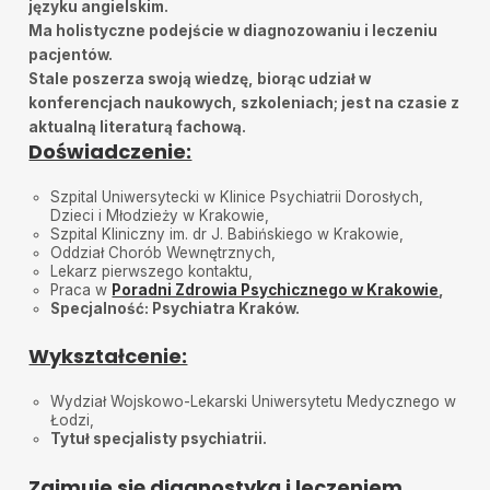
języku angielskim.
Serdecznie polecam! Kompetentny, taktowny,
kulturalny, empatyczny.
Ma holistyczne podejście w diagnozowaniu i leczeniu
pacjentów.
Beata
•
2025-05-08
Stale poszerza swoją wiedzę, biorąc udział w
Polecam
konferencjach naukowych, szkoleniach; jest na czasie z
aktualną literaturą fachową.
Asia
•
2025-04-29
Doświadczenie:
Bardzo dobry lekarz, trafnie diagnozuje, z rozwagą
dobiera leki, uważnie słucha i bierze pod uwagę to, co
mówi pacjent. Skuteczny plan leczenia poprawił
Szpital Uniwersytecki w Klinice Psychiatrii Dorosłych,
jakość mojego życia. Specjalista-psychiatra godny
Dzieci i Młodzieży w Krakowie,
polecenia.
Szpital Kliniczny im. dr J. Babińskiego w Krakowie,
Oddział Chorób Wewnętrznych,
Dominika
•
2025-04-17
Lekarz pierwszego kontaktu,
Pan doktor jest profesjonalistą.
Praca w
Poradni Zdrowia Psychicznego w Krakowie
,
Specjalność: Psychiatra
Kraków.
Katarzyna
•
2025-04-12
Polecam Ogromną wiedzą i profesjonalizm
Wykształcenie:
dasha
•
2025-04-03
My experience with Dr. Michal Adamkiewicz is always
Wydział Wojskowo-Lekarski Uniwersytetu Medycznego w
very straightforward. As a foreigner living in Krakow
Łodzi,
and not speaking the language fluently a lot of these
Tytuł specjalisty psychiatrii.
types of Medical and psychological issues can be
extremely hard to manage because it can be hard with
the language barrier to communicate my certain
Zajmuje się diagnostyką i leczeniem