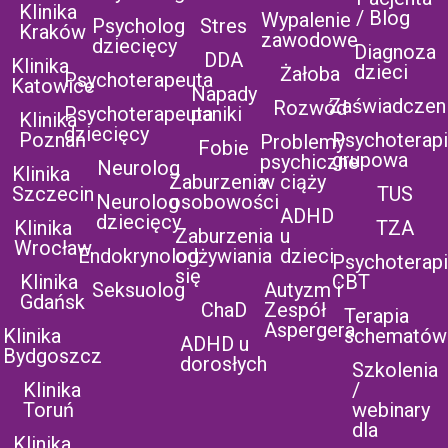
Klinika
/ Blog
Wypalenie
Psycholog
Stres
Kraków
zawodowe
dziecięcy
Diagnoza
DDA
Klinika
dzieci
Żałoba
Psychoterapeuta
Katowice
Napady
Zaświadczen
Rozwód
Psychoterapeuta
paniki
Klinika
dziecięcy
Poznań
Psychoterap
Problemy
Fobie
grupowa
psychiczne
Neurolog
Klinika
Zaburzenia
w ciąży
Szczecin
TUS
Neurolog
osobowości
ADHD
dziecięcy
Klinika
TZA
Zaburzenia
u
Wrocław
Endokrynolog
odżywiania
dzieci
Psychoterap
się
Klinika
CBT
Seksuolog
Autyzm i
Gdańsk
ChaD
Zespół
Terapia
Aspergera
Klinika
schematów
ADHD u
Bydgoszcz
dorosłych
Szkolenia
Klinika
/
Toruń
webinary
dla
Klinika