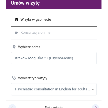
osobom i w trudnych momentach życia sama do
niego wracam.
Hela
•
2025-09-22
Très bon docteur, à l'écoute et surtout très bon
conseils.
Marta
•
2025-09-12
Zdecydowanie polecam wszystkim tego lekarza.
Katarzyna
•
2025-09-11
Bardzo miły i fachowy lekarz.Poświęca pacjentowi
odpowiednio dużo czasu. Słucha i wyciąga wnioski.
Budzi zaufanie. Polecam
Agnieszka
•
2025-08-18
Taktowny, wysłuchujący, po prostu fajny lekarz. I
pomaga.
Piotr
•
2025-08-07
Bardzo rzeczowa konsultacja
Super polecam
•
2025-07-31
Patryk