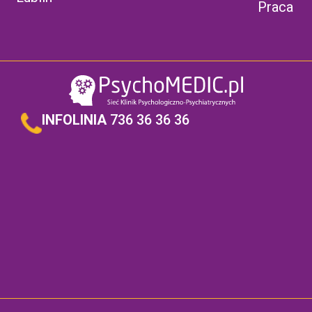
Praca
Dziękuję Pani Doktor za podniesienie na duchu.
M.
•
2024-11-04
Pani Monika jest bardzo empatyczną lekarką. Daje
poczucie, że jest się rozumianym, a nie ocenianym.
Radecka Krystyna
•
2024-11-04
Bardzo zetelna Pani Doktor.Mila i znajaca sie na
zeczy.Polecam
INFOLINIA
736 36 36 36
Roland
•
2024-11-04
Kompetentna i miła osoba
Kowalczyk
•
2024-10-29
Bardzo fachową i kompetentna
Monika
•
2024-10-28
Bardzo ciepła, pomocna i wspierająca Pani doktor
Pani Kruszewska wiecznie uśmiechnięta. To samo
w
•
2024-10-21
Leczy uśmiechem