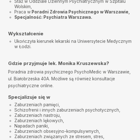
Staż w Oddziale Dziennym Psychiatrycznym w Szpitalu
Wolskim,
Tymoteusz
•
2025-08-21
Praca w
Poradni Zdrowia Psychicznego w Warszawie,
Dziękuję ;-)
Specjalność: Psychiatra Warszawa.
AW
•
2025-07-31
Pani Doktor bardzo miła i ciepła. Wzbudza poczucie
Wykształcenie
bezpieczeństwa. Nie czułam się w żaden sposób
Ukończyła kierunek lekarski na Uniwersytecie Medycznym
zestresowana. Bardzo polecam!
w Łodzi.
Monika
•
2025-07-17
Pani Doktor bardzo miła, spokojna, atmosfera wizyty
Gdzie przyjmuje lek. Monika Kruszewska?
przecudowna
Poradnia zdrowia psychicznego PsychoMedic w Warszawie
,
Siwy
•
2025-07-14
ul. Białobrzeska 40A. Możliwe są również
konsultacje
Po prostu dobry lekarz. Wbrew pozorom trudno o
psychiatryczne online.
takich bez względu na cenę wizyty czy tytuły
naukowe.
Specjalizuje się w
Pietrucha
•
2025-07-10
Zaburzeniach pamięci
,
Dziękuję za wsparcie , rozmowę i ustawienie leczenia.
Schizofrenii i innych
zaburzeniach psychotycznych
,
Wizyta przyniosła oczekiwany przezemnie rezultat.
Zaburzeniach nastroju
,
Zaburzeniach lękowych
,
Michał
•
2025-07-03
Napadach paniki
,
POLECAM
Zaburzeniach obsesyjno-kompulsywnych
,
Zaburzeniach związanych ze stresem
,
stres
,