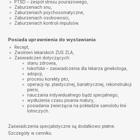
Agata
•
2025-07-03
PTSD – zespół stresu pourazowego
,
Zaburzeniach snu
,
Pani Monika Kruszewska jest jednym z najlepszych
Zaburzeniach psychosomatyczne,
specjalistów jakich znam. Dokładni wysłucha problem
i stara się pomóc, jest empatyczna. Bardzo polecam.
Zaburzeniach osobowości
,
Zaburzeniach kontroli impulsów.
Beata
•
2025-06-27
Wizyta u Pani doktor przebiegła w bardzo miłej i
Posiada uprawnienia do wystawiania
spokojnej atmosferze. Pani doktor wnikliwie słuchała
,analizowała, wyciągała wnioski rzetelnie tłumacząc i
Recept,
jednocześnie uspokajając i co najważniejsze, bardzo
Zwolnień lekarskich
ZUS ZLA
,
trafnie postawiła diagnozę. Jest miłą, empatyczną i
Zaświadczeń dotyczących:
kompetentną osobą. Cieszę się, że decyzja, która nie
była łatwą, dotycząca wyboru psychiatry, padła
stanu zdrowia,
właśnie na Panią Monikę. Dziękuję :)
tokofobii – zaświadczenia dla lekarza ginekologa,
adopcji,
Katarzyna Cymerman
•
2025-06-27
procesu korekty płci,
operacji np.
plastycznej
,
bariatrycznej
, rekonstrukcji
Polecam bardzo empatyczna spokojna i konkretna
piersi,
lekarka
nauczania indywidualnego
bądź specjalnego,
wydłużenia czasu pisania matury,
Z
•
2025-06-23
posiadania zwierzęcia na pokładzie samolotu linii
Świetna psychiatra z bardzo empatycznym i
lotniczych
.
kompleksowym podejściem. Polecam.
Dorota
•
2025-06-21
Zaświadczenia specjalistyczne są dodatkowo płatne.
Najlepsza specjalistka w zakresie leczenia depresji i
Szczegóły w cenniku.
stanów lękowych jaką spotkałam od 17 lat leczenia.