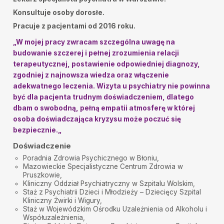
Bardzo miła atmosfera. Dobrze wysłuchany. Polecam
Konsultuje osoby dorosłe.
panią Doktor.
Pracuje z pacjentami od 2016 roku.
Dorota
•
2025-10-06
Polecam Panią Doktor, wyrozumiała potrafi zrozumieć
„
W mojej pracy zwracam szczególna uwagę na
problem i sytuację pacjenta, bardzo miła i
budowanie szczerej i pełnej zrozumienia relacji
doświadczona. Dziękuję za pomoc!
terapeutycznej, postawienie odpowiedniej diagnozy,
Maria Dziadosz
•
2025-09-13
zgodniej z najnowsza wiedza oraz włączenie
Jestem bardzo wdzięczna za szybką odpowiedź na
adekwatnego leczenia. Wizyta u psychiatry nie powinna
moja prośbę o konsultację. Dzięki temu uniknęłam
być dla pacjenta trudnym doświadczeniem, dlatego
przerwy w leczeniu i mogę nadal normalnie żyć!
Bardzo Dziękuję
dbam o swobodną, pełną empatii atmosferę w której
osoba doświadczająca kryzysu może poczuć się
Januszewska Grażyna
•
2025-09-01
bezpiecznie.
„
Jestem bardzo zadowolona, Pani doktor to
empatyczna osoba.
Doświadczenie
Poradnia Zdrowia Psychicznego w Błoniu,
Pietrucha Robert
•
2025-08-25
Mazowieckie Specjalistyczne Centrum Zdrowia w
Jestem bardzo zadowolony z wizyty lekarskiej.
Pruszkowie,
Kliniczny Oddział Psychiatryczny w Szpitalu Wolskim,
M.S.
•
2025-08-21
Staż z Psychiatrii Dzieci i Młodzieży – Dziecięcy Szpital
Pani doktor naprawdę słucha pacjenta, tworzy
Kliniczny Żwirki i Wigury,
przyjazną atmosferę, chętnie przyjaźnie wyjaśnia
Staż w Wojewódzkim Ośrodku Uzależnienia od Alkoholu i
wątpliwości, tłumaczy działanie leków i rozumie
Współuzależnienia,
problemy osób z ADHD.