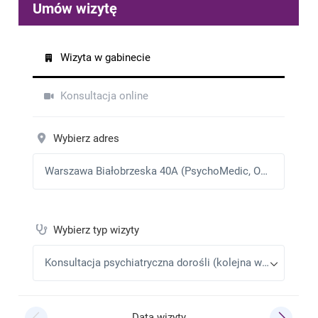
wątpliwości jak kwestionowania jej autorytetu -
przeciwnie, wyjaśnia i naświetla różne aspekty
sprawy. A to najważniejsze dla pacjenta
Tymek
•
2026-02-02
Dziękuję ;-)
Adam S
•
2026-01-26
Kolejna wizyta. Pelne zrozumienie problemu przez
Panią doktor. Zrozumienie i empatia.
Agnieszka
•
2026-01-26
Polecam, bardzo pomocna i elastyczna Pani Monika.
Agnieszka
•
2026-01-16
Bardzo wyrozumiała, pomocna, empatyczna, polecam
Panią baaardzo
Małgorzata Nowik
•
2026-01-07
Świetna i empatyczna Pani Doktor. Gorąco polecam !
Adam
•
2025-12-29
Kolejna wizyta i kolejna niezwykle pozytywnie.
Adam
•
2025-12-01