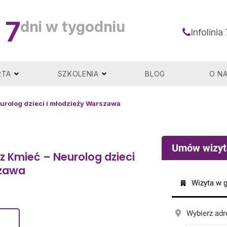
7
dni w tygodniu
Infolinia
RTA
SZKOLENIA
BLOG
O N
urolog dzieci i młodzieży Warszawa
z Kmieć – Neurolog dzieci
szawa