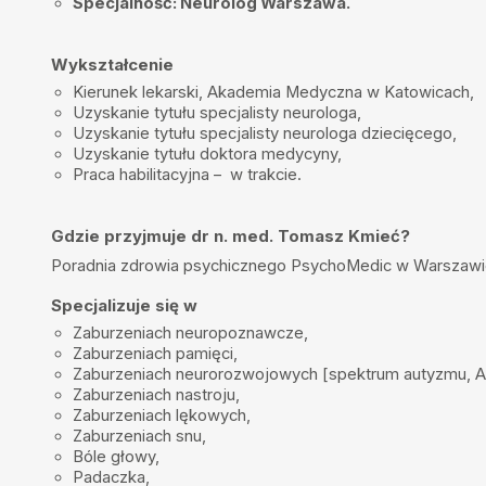
Specjalność: Neurolog Warszawa.
Shakhzoda Shovkatova
•
2025-08-26
Bardzo kompetentny lekarz i specjalist
Wykształcenie
Aleksandra Mazur
•
2025-08-02
Kierunek lekarski, Akademia Medyczna w Katowicach,
Uzyskanie tytułu specjalisty neurologa,
Polecam wizytę u dr Tomasz Kmiecia. Pamięta swoich dawnych pac
holistycznie podchodzi do przypadku, omawia przypadek i ma wie
Uzyskanie tytułu specjalisty neurologa dziecięcego,
nowych testów diagnostycznych i leczenia, znakomity specjalista.
Uzyskanie tytułu doktora medycyny,
Praca habilitacyjna – w trakcie.
Anna
•
2025-07-04
Pan doktor jest bardzo dobrym specjalistą, wspaniałym człowiekie
Lekarz z powołania.
Gdzie przyjmuje dr n. med. Tomasz Kmieć?
Anna Dawidowicz
•
2025-06-27
Poradnia zdrowia psychicznego PsychoMedic w Warszaw
Bardzo polecam
Specjalizuje się w
Antoni Wit
•
2025-06-24
Zaburzeniach neuropoznawcze,
Doskonale pod każdym względem. Kompetentnie i życzliwie
Zaburzeniach pamięci
,
Zaburzeniach neurorozwojowych [
spektrum autyzmu
,
Paweł a
•
2025-06-16
Zaburzeniach nastroju
,
Fachowa Kompetentna OSOBA .Doradzi pomoże wysłucha
Zaburzeniach lękowych
,
Zaburzeniach snu
,
Agata
•
2025-06-10
Bóle głowy,
Bardzo empatyczny i rzeczowy lekarz.
Padaczka,