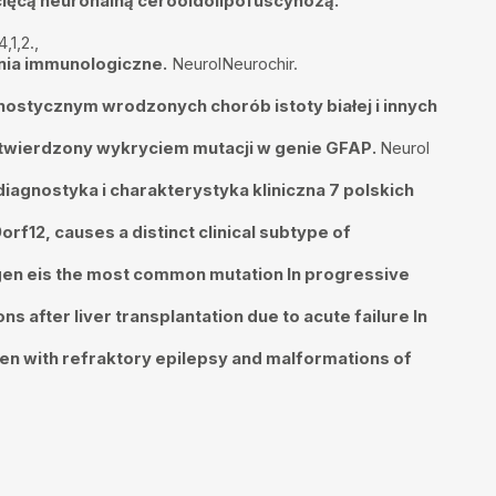
ięcą neuronalną cerooidolipofuscynozą.
,1,2.,
enia immunologiczne.
NeurolNeurochir.
stycznym wrodzonych chorób istoty białej i innych
otwierdzony wykryciem mutacji w genie GFAP.
Neurol
diagnostyka i charakterystyka kliniczna 7 polskich
rf12, causes a distinct clinical subtype of
 B gen eis the most common mutation In progressive
s after liver transplantation due to acute failure In
dren with refraktory epilepsy and malformations of