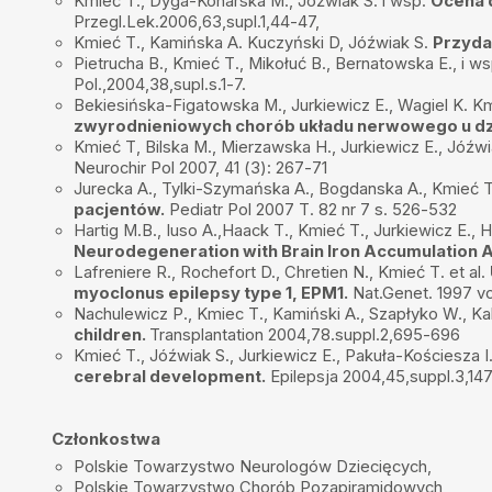
Kmieć T., Dyga-Konarska M., Jóźwiak S. i wsp.
Ocena 
Przegl.Lek.2006,63,supl.1,44-47,
Adam i rodzice
•
2025-01-28
Kmieć T., Kamińska A. Kuczyński D, Jóźwiak S.
Przyda
Rewelacyjne podejście do młodego pacjenta, duże doświadczeni
troska. Szczerze polecamy.
Pietrucha B., Kmieć T., Mikołuć B., Bernatowska E., i ws
Pol.,2004,38,supl.s.1-7.
Patryk Wojtczak
•
2025-01-21
Bekiesińska-Figatowska M., Jurkiewicz E., Wagiel K. K
SUPER FACHOWIECSUPER CZŁOWIEK SUPER LEKARZ ZAWSZE MOŻE
zwyrodnieniowych chorób układu nerwowego u dz
PROFESJONALNE PODEJŚCIE DO PACJENTA
Kmieć T, Bilska M., Mierzawska H., Jurkiewicz E., Jóźwi
Neurochir Pol 2007, 41 (3): 267-71
Marta Pióro- Arkuszewska
•
2025-01-16
Jurecka A., Tylki-Szymańska A., Bogdanska A., Kmieć T
Jestem bardzo zadowolona z porady Pana Doktora. Uzyskałam odpo
pacjentów.
Pediatr Pol 2007 T. 82 nr 7 s. 526-532
zadałam, Pan Doktor życzliwy i zainteresowany pacjentem. Jedną g
Hartig M.B., Iuso A.,Haack T., Kmieć T., Jurkiewicz E., H
jakość połączenia telefonicznego, trzaski i szumy utrudniające mi 
teleporady.
Neurodegeneration with Brain Iron Accumulation
Lafreniere R., Rochefort D., Chretien N., Kmieć T. et al.
Aleksandra Cywińska
•
2025-01-14
myoclonus epilepsy type 1, EPM1.
Nat.Genet. 1997 vo
Wyjątkowy lekarz, człowiek z pasją i ogromną wiedzą. Najlepszy lek
Nachulewicz P., Kmiec T., Kamiński A., Szapłyko W., Kal
children.
Transplantation 2004,78.suppl.2,695-696
Małgorzata
•
2025-01-08
Kmieć T., Jóźwiak S., Jurkiewicz E., Pakuła-Kościesza I
Profesjonalny, doświadczony lekarz.
cerebral development.
Epilepsja 2004,45,suppl.3,14
Małgorzata
•
2024-12-17
Super lekarz, bardzo dobry kontakt z pacjentem (dziecko) ,pomocny
Członkostwa
dobrze wyjaśnia dobrze dobiera plan leczenia ,daje nadzieję na wyz
Polskie Towarzystwo Neurologów Dziecięcych,
Polskie Towarzystwo Chorób Pozapiramidowych,
Dariusz Rożek
•
2024-12-16