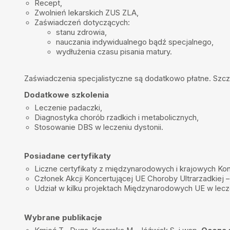
Recept,
Profesjonalista z całego serca polecam
Zwolnień lekarskich
ZUS ZLA
,
Zaświadczeń dotyczących:
Marcin Moczulski
•
2025-03-06
stanu zdrowia,
Fantastyczny lekarz
nauczania indywidualnego
bądź specjalnego,
wydłużenia czasu pisania matury
.
Magdalena
•
2025-03-05
Polecam Pana doktora. Wizyta odbyła się w profesjonalnym podejśc
zrozumieniu jego sytuacji i dobraniu najlepszych zaleceń.
Zaświadczenia specjalistyczne są dodatkowo płatne. Szcz
Antoni Wit
•
2025-03-04
Dodatkowe szkolenia
Bardzo kompetentny i życzliwy lekarz. Cenię bardzo wysoko wszel
Leczenie padaczki,
Diagnostyka chorób rzadkich i metabolicznych,
Asia J.
•
2025-03-03
Stosowanie DBS w leczeniu dystonii.
Bardzo kompetentny Pan Doktor. Polecam
Maciek
•
2025-02-25
Posiadane certyfikaty
Wizyta w przyjaznej atmosferze, uważny wywiad, dokładne badanie,
godny polecenia.
Liczne certyfikaty z międzynarodowych i krajowych Kon
Członek Akcji Koncertującej UE Choroby Ultrarzadkiej 
joanna.l_88
•
2025-02-04
Udział w kilku projektach Międzynarodowych UE w lec
Wizytę u Pana doktora oceniam bardzo pozytywnie.
Mirka
•
2025-02-03
Wybrane publikacje
Mirka