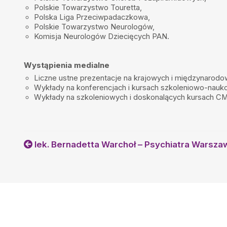
Polskie Towarzystwo Touretta,
Bardzo miły, dobre podejscie do dzieci. odpowiedni człowiek na o
Polska Liga Przeciwpadaczkowa,
Polskie Towarzystwo Neurologów,
Dorota
•
2024-12-06
Komisja Neurologów Dziecięcych PAN.
Świetny Lekarz ,bardzo polecam .
Sylwia
•
2024-11-23
Wystąpienia medialne
Polecam bardzo. Mimo ogromnego problemu zdrowotnego córki Pan 
bez pomocy i wsparcia.
Liczne ustne prezentacje na krajowych i międzynarodo
Wykłady na konferencjach i kursach szkoleniowo-nauk
Antoni Wit
•
2024-11-06
Wykłady na szkoleniowych i doskonalących kursach C
Bardzo kompetentny i Przyjazny lekarz
lek. Bernadetta Warchoł – Psychiatra Warsza