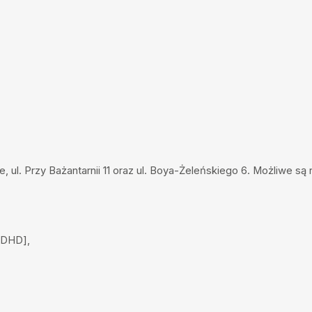
jentów, bardzo
dzę o możliwościach
m, oddany pacjentom.
ie
, ul. Przy Bażantarnii 11 oraz ul. Boya-Żeleńskiego 6. Możliwe są
ADHD
],