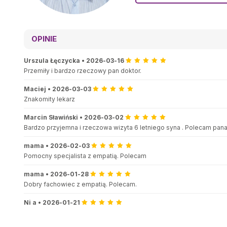
OPINIE
Urszula Łęczycka
•
2026-03-16
Przemiły i bardzo rzeczowy pan doktor.
Maciej
•
2026-03-03
Znakomity lekarz
Marcin Sławiński
•
2026-03-02
Bardzo przyjemna i rzeczowa wizyta 6 letniego syna . Polecam pan
mama
•
2026-02-03
Pomocny specjalista z empatią. Polecam
mama
•
2026-01-28
Dobry fachowiec z empatią. Polecam.
Ni a
•
2026-01-21
Super lekarz. Polecam