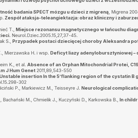
dynamiki rozwoju psychoruchowego dzieci z wczesnodziec
tność badania SPECT mózgu u dzieci z migreną
, Migrena 2004
e zawodowe oraz ogromna
p.
Zespół ataksja-teleangiektazja: obraz kliniczny i zaburz
mieć T.,
Miejsce rezonansu magnetycznego w łańcuchu diagno
SZ LICZYĆ NA
ieci.
Neurol.Dziec.2005.15,27,37-45.
ak S.,
Przypadek postaci dziecięcej choroby Aleksandra p
., Mierzawska H. i wsp.
Deficyt liazy adenylobursztyniowej – 
wiedzi na pytania, które
wiazdkę odjęłam za fatalną
eim K., et al.
Absence of an Orphan Mitochondrial Protei, C19o
rozmowę. korzystałam z
 Am J Hum Genet
2011,89,543-550
Unstable insertion In the 5’flanking region of the cystatin
l.15.298-302
arz i neurolog w Polsce.
iciński P., Markiewicz M., Teisseyre J.
Neurological complication
., Bachański M., Chmielik J., Kuczyński D., Karkowska B.,
In chil
7
, profesjonalny ,wszystko
drowienie..