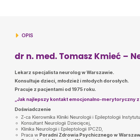
Mateusz
•
2025-12-31
Polecam, Specjalista.
Marcin
•
2025-12-22
Super komunikatywny i rzeczowy Lekarz
OPIS
Jacek
•
2025-11-06
P. Dr. Kmieć jest wysokiej klasy specjalistą, a oprócz tego jest bard
komunikatywny. Nie stwarza niepotrzebnych barier. Zresztą najlepszą
fakt, że cały czas do niego wracam, trzymam się jego.
dr n. med. Tomasz Kmieć – Ne
Krzysztof
•
2025-11-03
Niesamowity czlowiek, mega specjalista.
Lekarz specjalista
neurolog w Warszawie.
Konsultuje dzieci, młodzież i młodych dorosłych.
Martyna
•
2025-09-30
Najlepszy lekarz na jakiego tylko mogliśmy trafić. Wszystko dobrze
Pracuje z pacjentami od 1975 roku.
w dalszą stronę leczenia. Polecam z całego serca!
„Jak najlepszy kontakt emocjonalno-merytoryczny z p
MK
•
2025-09-29
Doświadczenie
Bdb.
Z-ca Kierownika Kliniki Neurologii i Epileptologii Inst
Kowalska Wiola
•
2025-09-15
Konsultant Neurologii Dziecięcej,
Polecam Pana dr. Tomasza Kmieć. Syn jest pacjent już od wielu lat .
Klinika Neurologii i Epileptologii IPCZD,
neurologa posiadającego kompetencje i wiedzę w swoim zawodzie.
Praca w
Poradni Zdrowia Psychicznego w Warszaw
do pacjenta.