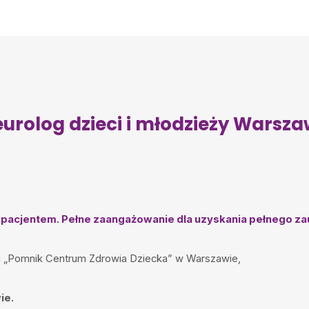
zo przyjazny pacjentowi i
 opinia dla p. doktora jest
urolog dzieci i młodzieży Warsz
 wytłumaczył, pokierował
acjentem. Pełne zaangażowanie dla uzyskania pełnego zaufa
ytutu „Pomnik Centrum Zdrowia Dziecka” w Warszawie,
 Trafiliśmy na świetnego
 Indywidualne podejście
ie.