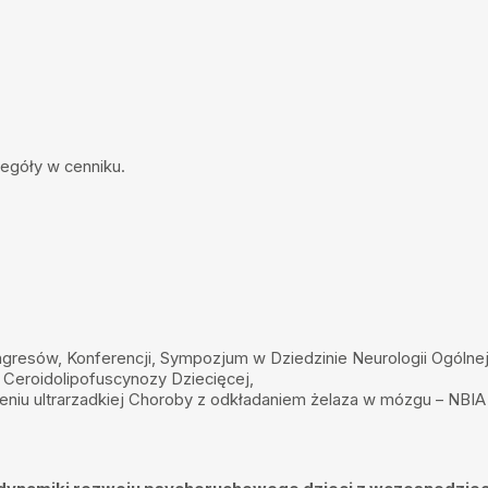
iu do pacjenta i w pełnym
egóły w cenniku.
kie jego porady
 jasny przekaz. Lekarz
gresów, Konferencji, Sympozjum w Dziedzinie Neurologii Ogólnej
– Ceroidolipofuscynozy Dziecięcej,
zeniu ultrarzadkiej Choroby z odkładaniem żelaza w mózgu – NB