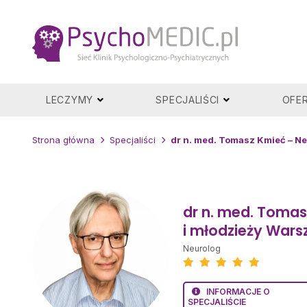
Przejdź
do
treści
LECZYMY
SPECJALIŚCI
OFE
Strona główna
Specjaliści
dr n. med. Tomasz Kmieć – Ne
dr n. med. Tomas
i młodzieży War
Neurolog
INFORMACJE O
SPECJALIŚCIE