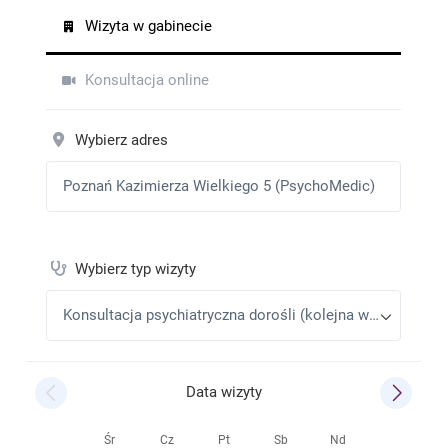
B.K
•
2025-12-10
Serdecznie polecam dr Grobelną.
Roman Chr
•
2025-12-03
Bardzo profesjonalne podejście do pacjenta.
Polecam panią doktor.
B.K
•
2025-10-15
Bardzo pozytywnie oceniam każde spotkanie z Panią
doktor Natalią Grobelną.
Patrycja
•
2025-10-15
Bardzo polecam Panią lekarz Natalię Grobelną, jest
bardzo ciepłą i wspierającą osobą. Pierwszy raz
natrafiłam na psychiatrę, której szczerze zależy i
bardzo to doceniam
B.K
•
2025-09-17
Bardzo serdecznie polecam dr Grobelna.Pełna
empatia zrozumienie wiedzą pełen profesjonalizm w
kontakcie z pacjentem .
Kasia
•
2025-07-16
Pani doktor to bardzo ciepła, empatyczna i
profesjonalna osoba. Słucha uważnie, nie ocenia i
naprawdę chce pomóc. Dzięki niej czuję się dużo