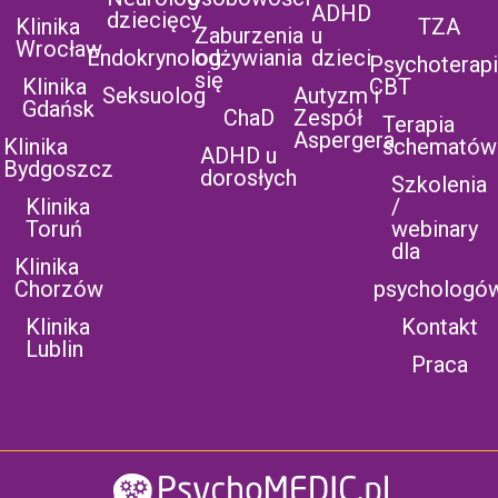
ADHD
dziecięcy
Klinika
TZA
Zaburzenia
u
Wrocław
Endokrynolog
odżywiania
dzieci
Psychoterap
się
Klinika
CBT
Seksuolog
Autyzm i
Gdańsk
ChaD
Zespół
Terapia
Aspergera
Klinika
schematów
ADHD u
Bydgoszcz
dorosłych
Szkolenia
Klinika
/
Toruń
webinary
dla
Klinika
Chorzów
psychologó
Klinika
Kontakt
Lublin
Praca