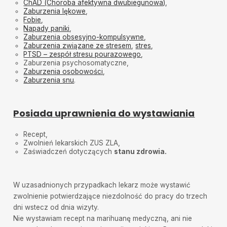
ChAD (Choroba afektywna dwubiegunowa)
,
Zaburzenia lękowe
,
Fobie
,
Napady paniki
,
Zaburzenia obsesyjno-kompulsywne
,
Zaburzenia związane ze stresem
,
stres
,
PTSD – zespół stresu pourazowego
,
Zaburzenia psychosomatyczne,
Zaburzenia osobowości
,
Zaburzenia snu
.
Posiada uprawnienia do wystawiania
Recept,
Zwolnień lekarskich ZUS ZLA,
Zaświadczeń dotyczących
stanu zdrowia.
W uzasadnionych przypadkach lekarz może wystawić
zwolnienie potwierdzające niezdolność do pracy do trzech
dni wstecz od dnia wizyty.
Nie wystawiam recept na marihuanę medyczną, ani nie