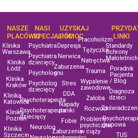
NASZE
NASI
UZYSKAJ
UZYSKAJ
PRZYDA
POMOC
PLACÓWKI
SPECJALIŚCI
POMOC
LINKI
Pracoholizm
Klinika
Psychiatra
Depresja
Standardy
Tężyczka
Warszawa
Ochrony
Psychiatra
Nerwica
Małoletnich
Natręctwa
Klinika
dziecięcy
Zaburzenia
Łódź
Poradnik
Trauma
Psycholog
snu
Pacjenta
Klinika
/ Blog
Wypalenie
Psycholog
Stres
Kraków
zawodowe
dziecięcy
Diagnoza
DDA
Klinika
dzieci
Żałoba
Psychoterapeuta
Katowice
Napady
Zaświadczen
Rozwód
Psychoterapeuta
paniki
Klinika
dziecięcy
Poznań
Psychoterap
Problemy
Fobie
grupowa
psychiczne
Neurolog
Klinika
Zaburzenia
w ciąży
Szczecin
TUS
Neurolog
osobowości