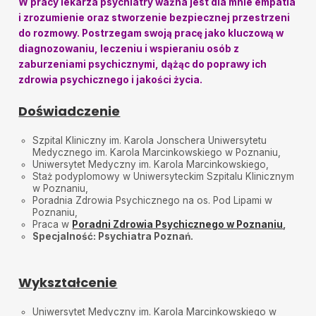
W pracy lekarza psychiatry ważna jest dla mnie empatia
Polecem.
i zrozumienie oraz stworzenie bezpiecznej przestrzeni
do rozmowy. Postrzegam swoją pracę jako kluczową w
Marcin
•
2025-02-27
diagnozowaniu, leczeniu i wspieraniu osób z
Bardzo zadowolony z wizyty a to był mój pierwszy
raz.Pani Natalia bardzo sympatyczna osoba, wszystko
zaburzeniami psychicznymi, dążąc do poprawy ich
wyjaśnione profesjonalnie i z uśmiechem. Dziękuję
zdrowia psychicznego i jakości życia.
Jakub Popiel
•
2025-02-13
Doświadczenie
Bardzo dobra
Aldona
•
2025-01-30
Szpital Kliniczny im. Karola Jonschera Uniwersytetu
Empatyczne podejście do pacjenta. Konkretne porady
Medycznego im. Karola Marcinkowskiego w Poznaniu,
i zalecenia.
Uniwersytet Medyczny im. Karola Marcinkowskiego,
Staż podyplomowy w Uniwersyteckim Szpitalu Klinicznym
Patrycja
•
2024-12-18
w Poznaniu,
Poradnia Zdrowia Psychicznego na os. Pod Lipami w
Polecam bardzo, poczułam się zaopiekowana
Poznaniu,
Praca w
Poradni Zdrowia Psychicznego w Poznaniu
,
Michał
•
2024-12-18
Specjalność: Psychiatra
Poznań.
Bardzo miła Pani. Pierwszy mój kontakt z psychiatrą,
więc podchodizłem z dużymi obawami ale pełen
profesjonalizm i empatia.
Wykształcenie
Uniwersytet Medyczny im. Karola Marcinkowskiego w