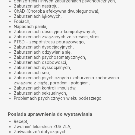
Schizofrenii i innych
zaburzeniach psychotycznych
,
porozwalane puzzle mojego życia powoli układać w
jedną, dużą całość.
Zaburzeniach nastroju
,
ChAD (Choroba afektywna dwubiegunowa)
,
Zaburzeniach lękowych
,
Joanna
•
2025-09-22
Fobiach
,
Chodzimy z nastolatką od 6m-cy do dr.Górskiego-
Napadach paniki
,
poprawa stanu zdrowia 180%.Super podejście,trafiane
Zaburzeniach obsesyjno-kompulsywnych
,
leki,wyczerpujące informacje. Polecam
Zaburzeniach związanych ze stresem
,
stres
,
PTSD – zespół stresu pourazowego
,
Rokaana
•
2025-09-17
Zaburzeniach dysocjacyjnych,
Jak najbardziej na tak.Polecam.
Zaburzeniach odżywiania się
,
Zaburzeniach psychosomatycznych,
Joanna
•
2025-09-12
Zaburzeniach osobowości
,
Jako mama chorej córki chciałabym serdecznie
Zaburzeniach dyssocjalnych,
podziękować dr Patrykowi Górskiemu za
Zaburzeniach snu
,
profesjonalne i pełne empatii podejście. Od samego
Zaburzeniach psychicznych i zaburzenia zachowania
początku wizyty czułyśmy się zaopiekowane i
związane z ciążą, porodem i połogiem,
wysłuchane. Pan doktor potrafił stworzyć spokojną,
Zaburzeniach kontroli impulsów,
bezpieczną atmosferę, w której moja córka mogła się
otworzyć i poczuć zrozumiana. Udzielone nam
Zaburzeniach seksualnych,
wskazówki były bardzo konkretne i pomocne, a
Problemach psychicznych wieku podeszłego
.
zaproponowany plan działania dodał nam otuchy i
poczucia, że jesteśmy w dobrych rękach. To lekarz z
prawdziwym powołaniem i ogromnym taktem w
Posiada uprawnienia do wystawiania
podejściu do młodego pacjenta i jego rodziny.
Dziękujemy.
Recept,
Zwolnień lekarskich
ZUS ZLA
,
ANNA
•
2025-09-09
Zaświadczeń dotyczących: