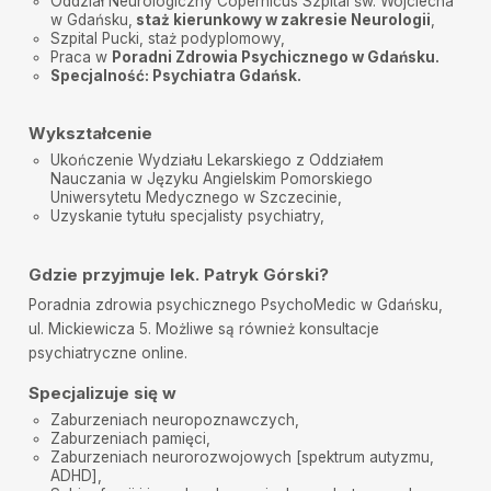
Oddział Neurologiczny Copernicus Szpital św. Wojciecha
w Gdańsku,
staż kierunkowy w zakresie Neurologii
,
Mama z 15-letnia pacjentką
•
2025-11-11
Szpital Pucki, staż podyplomowy,
Praca w
Poradni Zdrowia Psychicznego w Gdańsku.
Wywiad zebrany szczegółowo, konkretne szerokie
Specjalność: Psychiatra Gdańsk.
zalecenia, wskazany dalszy plan działania.
Anna Szymanowska
•
2025-11-06
Wykształcenie
Polecam bardzo dobrze Specjalista
Ukończenie Wydziału Lekarskiego z Oddziałem
Nauczania w Języku Angielskim Pomorskiego
Martyna
•
2025-10-29
Uniwersytetu Medycznego w Szczecinie,
super
Uzyskanie tytułu specjalisty psychiatry,
Anna Szymanowska
•
2025-10-20
Polecam Serdecznie
Gdzie przyjmuje lek. Patryk Górski?
Poradnia zdrowia psychicznego PsychoMedic w Gdańsku
,
Magda B.
•
2025-10-10
ul. Mickiewicza 5. Możliwe są również
konsultacje
Nie ma lepszego lekarza niż Pan Doktor Patryk Górski.
Jest to najlepszy Psychiatra jakiego spotkałam. Pan
psychiatryczne online.
Doktor zawsze z uśmiechem wita pacjentów, ma duże
poczucie humoru co sprawia, że wizyty nie są
Specjalizuje się w
stresujące. Pan Doktor Patryk nigdy nie zostawił mnie
gdy potrzebowałam Jego pomocy. Wiem, że mogę na
Zaburzeniach neuropoznawczych,
Pana Doktora zawsze liczyć , że mnie nigdy nie
Zaburzeniach pamięci
,
zawiedzie. Dzięki Panu Doktorowi moje życie się
Zaburzeniach neurorozwojowych [
spektrum autyzmu
,
zmienia, mogę pozytywnie patrzeć w przyszłość bo
ADHD
],
Pan Doktor dobrał mi tak dobrze leki, że mogę