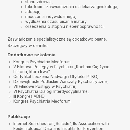
BARDZO DOBRY SPECJALISTA . POLECAM.
stanu zdrowia,
tokofobii – zaświadczenia dla lekarza ginekologa,
adopcji,
Ada
•
2025-09-03
nauczania indywidualnego
,
Profesjonalna opieka
wydłużenia czasu pisania matury,
orzeczenia o stopniu niepełnosprawności
.
Wdzięczna
•
2025-08-13
Jestem wdzięczna Dr. P.Górski za pomoc.Po tylu
latach brania różnych leków od różnych lekarzy, w
Zaświadczenia specjalistyczne są dodatkowo płatne.
końcu czuje że żyje :) Dziekuje
Szczegóły w cenniku.
Karolina
•
2025-08-11
Dodatkowe szkolenia
Bardzo miły, empatyczny i profesjonalny specjalista
Kongres Psychiatria Medforum,
V Filmowe Postępy w Psychiatrii „Kocham Cię życie…
Paweł
•
2025-08-09
historia, która trwa”,
Ostatnia wizyta przebiegła w bardzo przyjaznej
Certyfikat Leczenia Nadwagi i Otyłości PTBO,
atmosferze. Pan doktor Górski to kompetentny i
Dziewiętnaste Podlaskie Warszaty Pyschiatryczne,
zaangażowany lekarz, a zalecone wcześniej leczenie
VII Filmowe Postępy w Psychiatrii,
sprawdza się, więc kontynuuję je z pełnym zaufaniem.
VI Psychiatria Dialogi Interdyscyplinarne,
III Kongres ADHD,
Klaudia G.
•
2025-08-07
Kongres Psychiatria Medforum.
Doktor Górski przeprowadził bardzo szczegółowy
wywiad. Dzięki otwartości doktora, córka nie miała
żadnych problemów by nawiązać rozmowę, która
Publikacje
przebiegła w swobodnej atmosferze. Dziękuję,
polecam i pozdrawiam serdecznie.
Internet Searches for „Suicide”, Its Association with
Epidemiological Data and Insights for Prevention