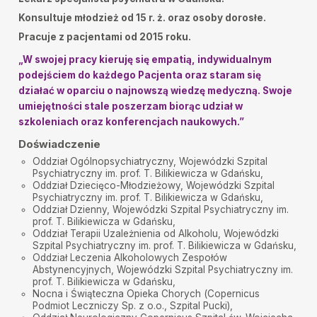
Syn zadowolony z przebiegu wizyty u Pana doktora.
Konsultuje młodzież od 15 r. ż. oraz osoby dorosłe.
Polecam :)
Pracuje z pacjentami od 2015 roku.
Kamil
•
2025-12-16
Polecam, lekarz pomógł w nagłym problemie.
„W swojej pracy kieruję się empatią, indywidualnym
podejściem do każdego Pacjenta oraz staram się
Joanna Flasińska
•
2025-12-04
działać w oparciu o najnowszą wiedzę medyczną. Swoje
Pan doktor Patryk Górski to prawdziwy
umiejętności stale poszerzam biorąc udział w
profesjonalista. Z pełnym zaangażowaniem
podchodzi do pacjenta, słucha uważnie i oferuje
szkoleniach oraz konferencjach naukowych.”
trafne rozwiązania, dzięki niemu czułam się
zrozumiana i zaopiekowana. Serdecznie polecam
Doświadczenie
każdemu, kto szuka rzetelnego i troskliwego
Oddział Ogólnopsychiatryczny, Wojewódzki Szpital
specjalisty!
Psychiatryczny im. prof. T. Bilikiewicza w Gdańsku,
Oddział Dziecięco-Młodzieżowy, Wojewódzki Szpital
Małgorzata Krawczak
•
2025-12-02
Psychiatryczny im. prof. T. Bilikiewicza w Gdańsku,
Bardzo rzeczowa wizyta. Pan Patryk profesjonslny
Oddział Dzienny, Wojewódzki Szpital Psychiatryczny im.
prof. T. Bilikiewicza w Gdańsku,
Piotr
•
2025-11-28
Oddział Terapii Uzależnienia od Alkoholu, Wojewódzki
Lekarz bardzo wnikliwie przejrzał moją dokumentację
Szpital Psychiatryczny im. prof. T. Bilikiewicza w Gdańsku,
medyczną, wszystko dokładnie wyjaśnił i omówił plan
Oddział Leczenia Alkoholowych Zespołów
leczenia. Miły, spokojny i rzeczowy w kontakcie.
Abstynencyjnych, Wojewódzki Szpital Psychiatryczny im.
Gorąco polecam
prof. T. Bilikiewicza w Gdańsku,
Nocna i Świąteczna Opieka Chorych (Copernicus
waldek
•
2025-11-28
Podmiot Leczniczy Sp. z o.o., Szpital Pucki),
Bardzo dobry lekarz