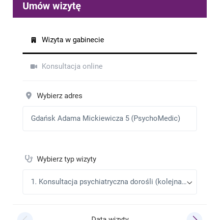
Jestem bardzo zadowolony z wizyty. Polecam
Agata B.
•
2026-03-09
Pozytywnie
Justyna Wolska
•
2026-02-18
Konsultacje oceniam na pięć gwiazdek .Jestem
bardzo zadowolona z konsultacji .Wspaniał Doktor
.Polecam każdemu ,kto potrzebuje leczenia u lekarza
PSYCHIATRY -tylkoPATRYK GÓRSKI .
Beata Traczyk
•
2026-02-09
Miły i pomocny lekarz
Kinga
•
2026-02-07
Wizyta przebiegła w bardzo kulturalnej i niekrępującej
atmosferze. Pan doktor uważnie słucha pacjenta i
rodzica, odpowiada na wszelkie pytania. Podczas
wizyty w gabinecie czułam się zrozumiana i
wysłuchana, a także w pełni zaopiekowana. Moje
dziecko jest pod dobrą opieką i mam nadzieję, że
niedługo wyjdziemy z kryzysu i będziemy żyć
normalnie. Dziękuję panu doktorowi za okazaną
pomoc i troskę o zdrowie psychiczne mojej córki.
Ala
•
2026-02-03
Pan Doktor to bardzo kompetentny i zaangażowany