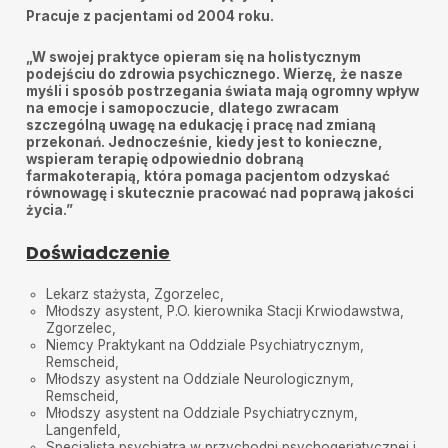
Pracuje z pacjentami od 2004 roku.
Jachymiak Adrian
•
2026-01-19
Bardzo Dobra
„W swojej praktyce opieram się na holistycznym
podejściu do zdrowia psychicznego. Wierzę, że nasze
Pozdrawiam. Marta
•
2026-01-08
myśli i sposób postrzegania świata mają ogromny wpływ
Dziekuje za odpowiedz na pytania podczas wizyty,
na emocje i samopoczucie, dlatego zwracam
dotyczace ADHD i profesjonalna porade.
szczególną uwagę na edukację i pracę nad zmianą
przekonań. Jednocześnie, kiedy jest to konieczne,
Bb
•
2026-01-07
wspieram terapię odpowiednio dobraną
Wspaniały lekarz
farmakoterapią, która pomaga pacjentom odzyskać
równowagę i skutecznie pracować nad poprawą jakości
Anonim
•
2025-12-03
życia.”
Super Facet miałam wrażenie że rozmawiam z Kolegą
Doświadczenie
Mateusz
•
2025-12-01
Relewelacynie
Lekarz stażysta, Zgorzelec,
Młodszy asystent, P.O. kierownika Stacji Krwiodawstwa,
Anna Busch
•
2025-11-26
Zgorzelec,
Profesjonalnie i milo. Polecam.
Niemcy Praktykant na Oddziale Psychiatrycznym,
Remscheid,
Natalia Kolasińska
•
2025-11-26
Młodszy asystent na Oddziale Neurologicznym,
Dr Adrian Szymański to wyjątkowo empatyczny i
Remscheid,
profesjonalny specjalista. Podczas wizyt Pan Doktor
Młodszy asystent na Oddziale Psychiatrycznym,
wykazuje pełne zaangażowanie i uważność, a
Langenfeld,
sposób, w jaki prowadzi leczenie, daje ogromne
Specjalista psychiatra w przychodni psychogeriatycznej i