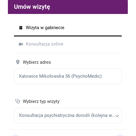
D
•
2026-03-03
Bardzo życzliwe i profesjonalne podejście.
Dorota
•
2026-02-25
Pierwsza wizyta u Doktora Szymańskiego ale na
pewno nie ostatnia. Rzetelna konsultacja, rozmowa.
Rozwianie wielu wątpliwości. Polecam serdecznie
Kg
•
2026-02-23
Polecam wizytę u Pana Adriana wysłuchał i powiedział
co trzeba zrobić żeby było lepiej.
Izabela
•
2026-02-23
Pomocna i ukierunkowująca konsultacja
Mieczysław Guzik
•
2026-02-18
Pozytywna
Bb
•
2026-02-04
Wspaniały
Jakub Podsiadły
•
2026-01-30
Bardzo miły i uprzejmy, super profesjonalne podejście
do pacjenta.