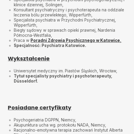
poczucie bezpieczeństwa oraz wsparcia.
klinice dziennej, Solingen,
Zdecydowanie polecam każdemu, kto szuka dobrego
Konsultant psychiatryczny i psychoterapeuta na oddziale
psychiatry.
leczenia bólu przewlekłego, Wipperfürth,
Specjalista psychiatra w Przychodni Psychiatrycznej,
Sebastian
•
2025-11-13
Wipperfürth,
Bardzo Dobre Podejście Pełen Profesjonalizm
Biegły sądowy w sprawach opieki prawnej, Nardenia
Północna-Westfalia,
Katarzyna
•
2025-11-12
Praca w
Poradni Zdrowia Psychicznego w Katowice,
Wizyta w dobrej otmosferze i bardzo dokładny
Specjalność: Psychiatra Katowice.
wywiad. Lekarz wykazywał zainteresowanie i
wysłuchał. Poza wydaniem recepty zleciłam
Wykształcenie
psychoterapię i dokładnie poinformował o przebiegu
leczenia.
Uniwersytet medyczny im. Piastów Śląskich, Wrocław,
Łukasz
•
2025-11-05
Tytuł specjalisty psychiatry i psychoterapeuty,
Jestem bardzo wdzięczny za rzetelna poradę i
Düsseldorf.
empatyczne podejście. Z całego serca polecam.
Joanna
•
2025-11-04
Profesjonalny, empatyczny lekarz. Wizytę oceniam na
wysokim poziomie. Została mi udzielona
Posiadane certyfikaty
odpowiednia pomoc.
Patrycja
•
2025-10-22
Psychogeriatria DGPPN, Niemcy,
Akupunktura ucha wg. protokołu NADA, Niemcy,
Super podejście do pacjenta, wszystko dokładnie
Racjonalno-emotywna terapia zachowań Instytut Alberta
wyjaśnione, polecam