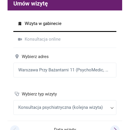
Marzena Bebek
•
2025-08-08
Miła i profesjonalna obsługa pacjenta.
Pearse Donnelly
•
2025-08-08
Very Nice Doctor, very good at listening to me. and
helpfull.