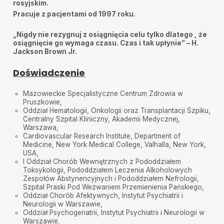
rosyjskim.
Pracuje z pacjentami od 1997 roku.
„Nigdy nie rezygnuj z osiągnięcia celu tylko dlatego , że
osiągnięcie go wymaga czasu. Czas i tak upłynie” – H.
Jackson Brown Jr.
Doświadczenie
Mazowieckie Specjalistyczne Centrum Zdrowia w
Pruszkowie,
Oddział Hematologii, Onkologii oraz Transplantacji Szpiku,
Centralny Szpital Kliniczny, Akademii Medycznej,
Warszawa,
Cardiovascular Research Institute, Department of
Medicine, New York Medical College, Valhalla, New York,
USA,
I Oddział Chorób Wewnętrznych z Pododdziałem
Toksykologii, Pododdziałem Leczenia Alkoholowych
Zespołów Abstynencyjnych i Pododdziałem Nefrologii,
Szpital Praski Pod Wezwaniem Przemienienia Pańskiego,
Oddział Chorób Afektywnych, Instytut Psychiatrii i
Neurologii w Warszawie,
Oddział Psychogeriatrii, Instytut Psychiatrii i Neurologii w
Warszawie,