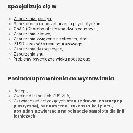
Specjalizuje się w
Zaburzenia pamięci
,
Schizofrenia i inne
zaburzenia psychotyczne
,
ChAD (Choroba afektywna dwubiegunowa)
,
Zaburzenia lękowe
,
Zaburzenia związane ze stresem
,
stres
,
PTSD – zespół stresu pourazowego
,
Zaburzenia dysocjacyjne,
Zaburzenia snu
,
Problemy psychiczne wieku podeszłego
.
Posiada uprawnienia do wystawiania
Recept,
Zwolnień lekarskich ZUS ZLA,
Zaświadczeń dotyczących
stanu zdrowia, operacji np.
plastycznej, bariatrycznej, rekonstrukcji piersi,
posiadania zwierzęcia na pokładzie samolotu dla linii
lotniczych.