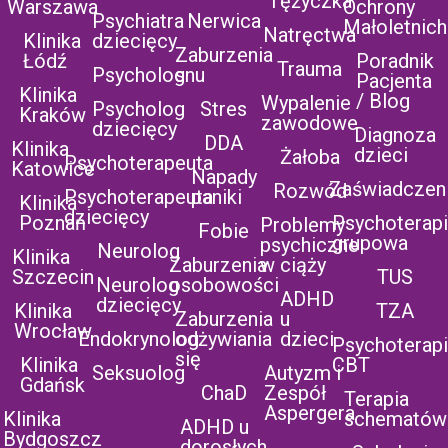
Tężyczka
Warszawa
Ochrony
Psychiatra
Nerwica
Małoletnich
Natręctwa
Klinika
dziecięcy
Zaburzenia
Łódź
Poradnik
Trauma
Psycholog
snu
Pacjenta
Klinika
/ Blog
Wypalenie
Psycholog
Stres
Kraków
zawodowe
dziecięcy
Diagnoza
DDA
Klinika
dzieci
Żałoba
Psychoterapeuta
Katowice
Napady
Zaświadczen
Rozwód
Psychoterapeuta
paniki
Klinika
dziecięcy
Poznań
Psychoterap
Problemy
Fobie
grupowa
psychiczne
Neurolog
Klinika
Zaburzenia
w ciąży
Szczecin
TUS
Neurolog
osobowości
ADHD
dziecięcy
Klinika
TZA
Zaburzenia
u
Wrocław
Endokrynolog
odżywiania
dzieci
Psychoterap
się
Klinika
CBT
Seksuolog
Autyzm i
Gdańsk
ChaD
Zespół
Terapia
Aspergera
Klinika
schematów
ADHD u
Bydgoszcz
dorosłych