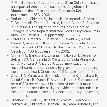
P: Mobilization of Resident Cardiac Stem Cells Constitutes
an Important Additional Treatment to Angiotensin II
Blocade in the Infarcted Heart. Circulation 106
(supplement): -658, 2002.
Barlucchi L, Chimenti S, Jakoniuk I, Mancarella S, Musso
E, Beltrami AP, Zacheo A, Leri A, Nadal-Ginard B, Anversa
P, Kajstura J: The Injection of c-kit Derived Cardiac
Lineages in Vitro Repairs Infarcted Scarred Myocardium In
Vivo. Circulation 106 (supplement): -131, 2002.
Torella D, Di Meglio F, Chimenti S, Jakoniuk I, Nadal-
Ginard B, Anversa P, Kajstura J, Leri A: Molecular Control
of Progenitor Cell Migration to the Infarcted Myocardium.
Circulation 106 (supplement): -7, 2002.
Chimenti S, Barlucchi L, Limana F, Jakoniuk I, Cesselli D,
Beltrami AP, Mancarella S, Castaldo C, Nadal-Ginard B,
Leri A, Kajstura J, Anversa P: Local mobilization of
resident cardiac primitive cells by growth factors repairs
the infracted heart. Circulation 106 (supplement):-14, 2002.
Cesselli D, Kajstura J, Jakoniuk I, Urbanek K, kasahara H,
Nadal-Ginard B, Quaini F, Anversa P, Leri A: Cardiac stem
cells (CSC) are endowed in niches of the adult mouse
heart and possess the ability to divide and differentiate in
the various cardiac lineages. Circulation 106 (supplement):
-286, 2002.
Urbanek K, Quaini F, Bussani R, Silvestri F, Jakoniuk I,
Beltrami AP, Chimenti C, Beltrami CA, Nadal-Ginard B, Leri