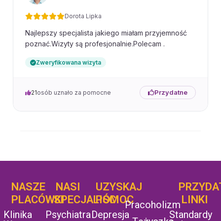
Dorota Lipka
Najlepszy specjalista jakiego miałam przyjemność
poznać.Wizyty są profesjonalnie.Polecam .
Zweryfikowana wizyta
Przydatne
21
osób uznało za pomocne
NASZE
NASI
UZYSKAJ
UZYSKAJ
PRZYDA
POMOC
PLACÓWKI
SPECJALIŚCI
POMOC
LINKI
Pracoholizm
Klinika
Psychiatra
Depresja
Standardy