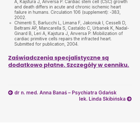
A, Kajstura J, Anversa P: Cardiac stem cell (CSC) growth
and death differs in acute and chronic ischemic heart
failure in humans. Circulation 106 (supplement): -383,
2002.
Chimenti S, Barlucchi L, Limana F, Jakoniuk I, Cesselli D,
Beltrami AP, Mancarella S, Castaldo C, Urbanek K, Nadal-
Ginard B, Leri A, Kajstura J, Anversa P: Mobilization of
cardiac primitive cells repairs the infracted heart.
Submitted for publication, 2004.
Zaświadczenia specjalistyczne są
dodatkowo płatne. Szczegóły w cenniku.
dr n. med. Anna Banaś – Psychiatra Gdańsk
lek. Linda Skibińska