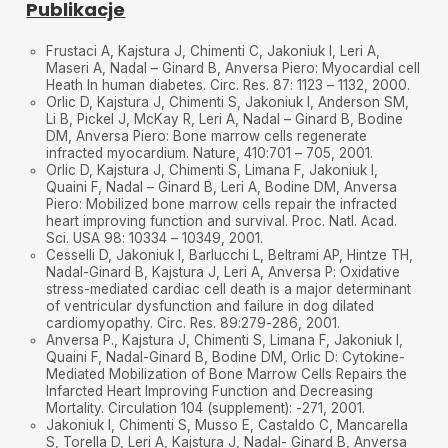
Publikacje
Frustaci A, Kajstura J, Chimenti C, Jakoniuk I, Leri A,
Maseri A, Nadal – Ginard B, Anversa Piero: Myocardial cell
Heath In human diabetes. Circ. Res. 87: 1123 – 1132, 2000.
Orlic D, Kajstura J, Chimenti S, Jakoniuk I, Anderson SM,
Li B, Pickel J, McKay R, Leri A, Nadal – Ginard B, Bodine
DM, Anversa Piero: Bone marrow cells regenerate
infracted myocardium. Nature, 410:701 – 705, 2001.
Orlic D, Kajstura J, Chimenti S, Limana F, Jakoniuk I,
Quaini F, Nadal – Ginard B, Leri A, Bodine DM, Anversa
Piero: Mobilized bone marrow cells repair the infracted
heart improving function and survival. Proc. Natl. Acad.
Sci. USA 98: 10334 – 10349, 2001.
Cesselli D, Jakoniuk I, Barlucchi L, Beltrami AP, Hintze TH,
Nadal-Ginard B, Kajstura J, Leri A, Anversa P: Oxidative
stress-mediated cardiac cell death is a major determinant
of ventricular dysfunction and failure in dog dilated
cardiomyopathy. Circ. Res. 89:279-286, 2001.
Anversa P., Kajstura J, Chimenti S, Limana F, Jakoniuk I,
Quaini F, Nadal-Ginard B, Bodine DM, Orlic D: Cytokine-
Mediated Mobilization of Bone Marrow Cells Repairs the
Infarcted Heart Improving Function and Decreasing
Mortality. Circulation 104 (supplement): -271, 2001.
Jakoniuk I, Chimenti S, Musso E, Castaldo C, Mancarella
S, Torella D, Leri A, Kajstura J, Nadal- Ginard B, Anversa