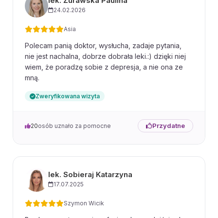
lek. Żurawska Paulina
24.02.2026
Asia
Polecam panią doktor, wysłucha, zadaje pytania,
nie jest nachalna, dobrze dobrała leki.:) dzięki niej
wiem, że poradzę sobie z depresja, a nie ona ze
mną.
Zweryfikowana wizyta
Przydatne
20
osób uznało za pomocne
lek. Sobieraj Katarzyna
17.07.2025
Szymon Wicik