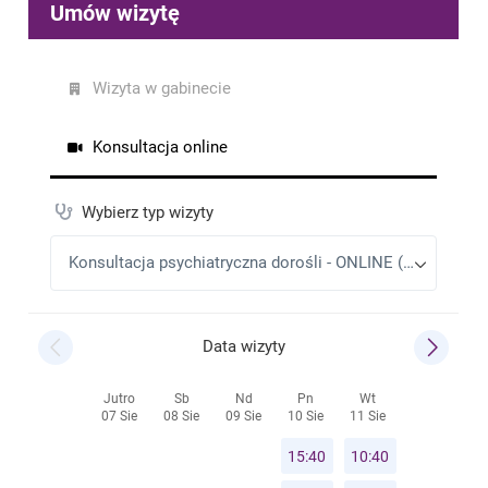
dalsze postępowanie.
Kewin
•
2026-01-13
Pani podchodzi do pracy bardzo profesjonalnie
polecam
Krzysztof
•
2026-01-12
Bardzo miła Pani, przede wszystkim wykazała się
dużym zaangażowaniem. Dziękuję
Andrzej
•
2025-12-16
Jak zwykle rzeczowo i ze zrozumieniem problemu
pacjenta.
Kewin
•
2025-11-26
Pani miła wyrozumiała, taka jak powinna być.
Dawid
•
2025-09-25
Pani Irena jak zawsze pełen profesonalizm , w moim
przypadku po każdej wizycie czuję poprawę .
Polecam
MK
•
2025-09-01
Pani doktor ma holistyczne podejscie do problemu,
doceniam bardzo bezposredniosc w dyskusji na
temat proponowanego leczenia.