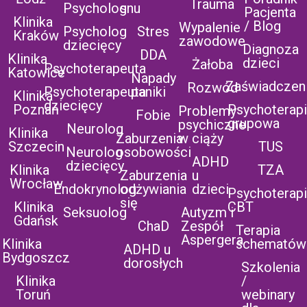
Trauma
Psycholog
snu
Pacjenta
Klinika
/ Blog
Wypalenie
Psycholog
Stres
Kraków
zawodowe
dziecięcy
Diagnoza
DDA
Klinika
dzieci
Żałoba
Psychoterapeuta
Katowice
Napady
Zaświadczen
Rozwód
Psychoterapeuta
paniki
Klinika
dziecięcy
Poznań
Psychoterap
Problemy
Fobie
grupowa
psychiczne
Neurolog
Klinika
Zaburzenia
w ciąży
Szczecin
TUS
Neurolog
osobowości
ADHD
dziecięcy
Klinika
TZA
Zaburzenia
u
Wrocław
Endokrynolog
odżywiania
dzieci
Psychoterap
się
Klinika
CBT
Seksuolog
Autyzm i
Gdańsk
ChaD
Zespół
Terapia
Aspergera
Klinika
schematów
ADHD u
Bydgoszcz
dorosłych
Szkolenia
Klinika
/
Toruń
webinary