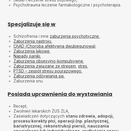
Psychotrauma leczenie farmakologiczne i psychoterapia.
I.D.
•
2025-05-13
Wspaniała Pani Doktor. Bardzo dobrze dobiera leki, do
stanu pacjenta... Pełen profesjonalizm i skuteczność
w działaniu !
Specjalizuje się w
Pacjentka
•
2025-05-08
Schizofrenia i inne
zaburzenia psychotyczne
,
Wizyta on-line. Połączenie bez problemu. Pani doktor
Zaburzenia nastroju
,
przeprowadziła wizytę w sposób bardzo komfortowy
ChAD (Choroba afektywna dwubiegunowa)
,
i profesjonalny.
Zaburzenia lękowe
,
Napady paniki
,
Svitlana
•
2025-05-07
Zaburzenia obsesyjno-kompulsywne
,
Svitlana
Zaburzenia związane ze stresem
,
stres
,
PTSD – zespół stresu pourazowego
,
Klaudia
•
2025-04-30
Zaburzenia odżywiania się
,
Bardzo polecam, Pani przemiła, w pełni wysłucha i
Zaburzenia snu.
doradzi.
Posiada uprawnienia do wystawiania
Dawid
•
2025-04-22
Jak zawsze profesjonalnie
Recept,
Zwolnień lekarskich ZUS ZLA,
Mama Natalii
•
2025-04-13
Zaświadczeń dotyczących
stanu zdrowia, adopcji,
Pani dr jest bardzo miła, bardzo dokładnie i
procesu korekty płci, operacji (np. plastycznej,
precyzyjnie zbiera wywiad, dobiera właściwe leki.
bariatrycznej, rekonstrukcji piersi), nauczania
specjalnego lub indywidualnego, wydłużenia czasu