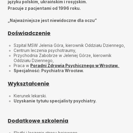
języku polskim, ukraińskim i rosyjskim.
Pracuje z pacjentami od 1996 roku.
Anq
•
2025-07-14
Polecam
„Najważniejsze jest niewidoczne dla oczu”
Dawido
•
2025-06-30
Wszystko jak zawsze w najlepszym porządku.
Doświadczenie
Pacjentka
•
2025-06-26
Szpital MSW Jelenia Góra, kierownik Oddziału Dziennego,
Profesionalizm w każdym calu
Centrum leczenia psychotraumy,
Przychodnia Zabobrze w Jeleniej Górze, kierownik
Ania
•
2025-06-18
Oddziału Dziennego,
Pani Doktor bardzo rzeczowa,empatyczna,polecam
Praca w
Poradni Zdrowia Psychicznego w Wrocław.
Specjalność: Psychiatra Wrocław.
Dorota
•
2025-06-10
Pełen zrozumienia specjalista.
Wykształcenie
Kamil
•
2025-06-03
Kierunek lekarski.
Bardzo pomocna pani dr. Polecam.
Uzyskanie tytułu specjalisty psychiatry.
Kamil S
•
2025-06-02
Wszystko super
Dodatkowe szkolenia
Pacjent
•
2025-05-28
Wszystko bardzo profesjonalnie
Skutki i leczenie stresu bojowego,