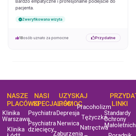
Bardzo empatyczne i profesjonalne podejście do
pacjenta.
Zweryfikowana wizyta
Przydatne
18
osób uznało za pomocne
NASZE
NASI
UZYSKAJ
UZYSKAJ
PRZYDA
POMOC
PLACÓWKI
SPECJALIŚCI
POMOC
LINKI
Pracoholizm
Klinika
Psychiatra
Depresja
Standardy
Tężyczka
Warszawa
Ochrony
Psychiatra
Nerwica
Małoletnich
Natręctwa
Klinika
dziecięcy
Zaburzenia
Łódź
Poradnik