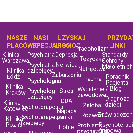
NASZE
NASI
UZYSKAJ
UZYSKAJ
PRZYDA
POMOC
PLACÓWKI
SPECJALIŚCI
POMOC
LINKI
Pracoholizm
Klinika
Psychiatra
Depresja
Standardy
Tężyczka
Warszawa
Ochrony
Psychiatra
Nerwica
Małoletnich
Natręctwa
Klinika
dziecięcy
Zaburzenia
Łódź
Poradnik
Trauma
Psycholog
snu
Pacjenta
Klinika
/ Blog
Wypalenie
Psycholog
Stres
Kraków
zawodowe
dziecięcy
Diagnoza
DDA
Klinika
dzieci
Żałoba
Psychoterapeuta
Katowice
Napady
Zaświadczen
Rozwód
Psychoterapeuta
paniki
Klinika
dziecięcy
Poznań
Psychoterap
Problemy
Fobie
grupowa
psychiczne
Neurolog