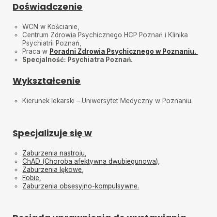
Doświadczenie
Czułam się zaopiekowana przez Panią doktor, za co
dziękuję.
WCN w Kościanie,
Ania
•
2025-01-31
Centrum Zdrowia Psychicznego HCP Poznań i Klinika
Psychiatrii Poznań,
Bardzo miła, skrupulatna i konkretną Pani Doktor.
Słuchaj wnikliwie, aby dobrze dobrać leczenie i
Praca w
Poradni Zdrowia Psychicznego w Poznaniu.
pomóc w trudnej sytuacji.
Specjalność: Psychiatra Poznań.
Wojciechowska
•
2025-01-26
Wykształcenie
Dziekuje
Kierunek lekarski – Uniwersytet Medyczny w Poznaniu.
Aneta
•
2025-01-26
Polecam
Specjalizuje się w
Zaburzenia nastroju
,
ChAD (Choroba afektywna dwubiegunowa)
,
Zaburzenia lękowe
,
Fobie
,
Zaburzenia obsesyjno-kompulsywne.