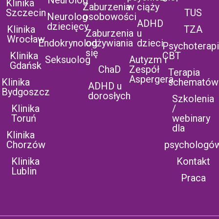
Klinika
Zaburzenia
w ciąży
Szczecin
TUS
Neurolog
osobowości
ADHD
dziecięcy
Klinika
TZA
Zaburzenia
u
Wrocław
Endokrynolog
odżywiania
dzieci
Psychoterap
się
Klinika
CBT
Seksuolog
Autyzm i
Gdańsk
ChaD
Zespół
Terapia
Aspergera
Klinika
schematów
ADHD u
Bydgoszcz
dorosłych
Szkolenia
Klinika
/
Toruń
webinary
dla
Klinika
Chorzów
psychologó
Klinika
Kontakt
Lublin
Praca