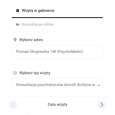
Bardzo polecam! Każda wizyta w przemiłej i pełnej
zrozumienia atmosferze.
Marysia
•
2025-12-31
Pani doktor pełna empatii, bardzo pomogła mi w
bardzo trudnym dla mnie czasie.
Majcom
•
2025-12-30
Wspaniała lekarka, anioł pełen zrozumienia dla
trudnych pacjentów obciążonych
niepełnosprawnościami. Wreszczie mogę komuś
zaufać i czuję, że pomoże mi pokonać moje sprawy.
Iwona
•
2025-11-11
Bardzo polecam super lekarz pełen empatii i
zrozumienia
AN
•
2025-09-27
Bardzo troskliwa i otwarta dla pacjenta lekarka.
Dosstępna dla pacjenta, poświęca tyle czasu ile
trzeba. Zbiera szczegółowy wywiad
Wilczynska
•
2025-07-13
Bardzo przemiła przesympatyczna Pani Doktór
.Uważam że lubi to co robi..po pacjenta podchodzi z
taką sytuację że niewielu.