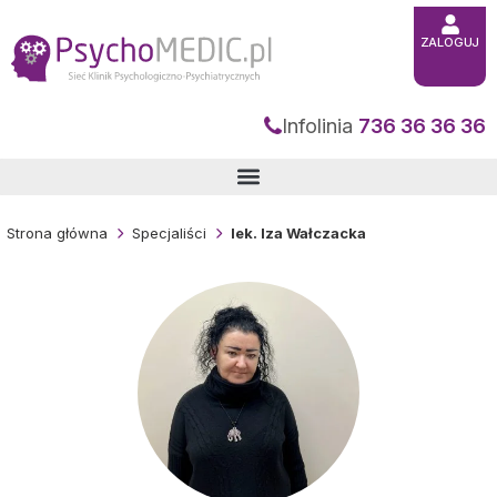
Przejdź
do
treści
ZALOGUJ
Infolinia
736 36 36 36
Strona główna
Specjaliści
lek. Iza Wałczacka