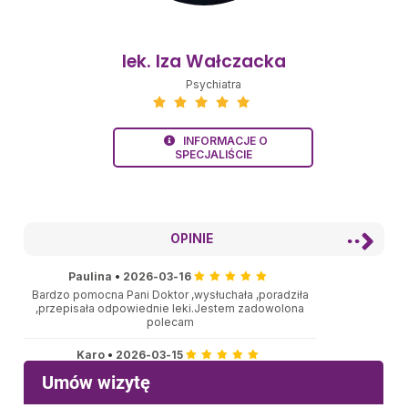
lek. Iza Wałczacka
Psychiatra
INFORMACJE O
SPECJALIŚCIE
OPINIE
Paulina
•
2026-03-16
Bardzo pomocna Pani Doktor ,wysłuchała ,poradziła
,przepisała odpowiednie leki.Jestem zadowolona
polecam
Karo
•
2026-03-15
Bardzo miła i empatyczna lekarka.
Karolina
•
2026-03-10