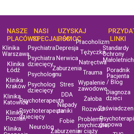
NASZE
NASI
UZYSKAJ
UZYSKAJ
PRZYDA
POMOC
PLACÓWKI
SPECJALIŚCI
POMOC
LINKI
Pracoholizm
Klinika
Psychiatra
Depresja
Standardy
Tężyczka
Warszawa
Ochrony
Psychiatra
Nerwica
Małoletnich
Natręctwa
Klinika
dziecięcy
Zaburzenia
Łódź
Poradnik
Trauma
Psycholog
snu
Pacjenta
Klinika
/ Blog
Wypalenie
Psycholog
Stres
Kraków
zawodowe
dziecięcy
Diagnoza
DDA
Klinika
dzieci
Żałoba
Psychoterapeuta
Katowice
Napady
Zaświadczen
Rozwód
Psychoterapeuta
paniki
Klinika
dziecięcy
Poznań
Psychoterap
Problemy
Fobie
grupowa
psychiczne
Neurolog
Klinika
Zaburzenia
w ciąży