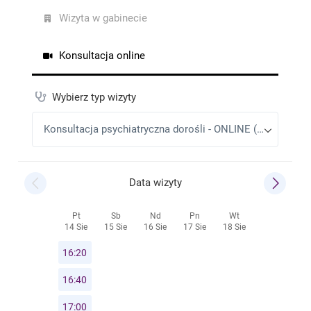
dobrze zaopiekowana.
Gosia
•
2025-12-13
Bardzo cieszę się, że trafiłam na Panią Doktor. Bardzo
pomocna, dociekliwa, empatyczna. Potrafi zbudować
atmosferę pełną zaufania, dzięki temu kolejne wizyty
nie są aż tak stresujace.
Adam Mazurkiewicz
•
2025-11-22
Bardzo dobry kontakt z panią psychiatrką. Wzorowa
wizyta! Dowiedziałem się dużo o moich lekach,
dawkach itd. Polecam
Ola
•
2025-11-22
podejście pełne empatii i zrozumienia, a jednocześnie
profesjonalizm na nawyższym poziomie.
Zdecydowanie polecam
Jacek Łuczek
•
2025-11-22
Konsultacja telefoniczna odbyła się o zaplanowanym
czasie . Pani Katarzyna okazała się bardzo pomocna i
zangażowana aby pomóc mi w problemie . Ogólnie
oceniam pozytywnie rozmowę z Panią Doktor.
Robert Sz.
•
2025-11-02
Bardzo Polecam Panią Katarzynę, w trakcie rozmowy
czułem się swobodnie to świetna specjalistka. Bardzo