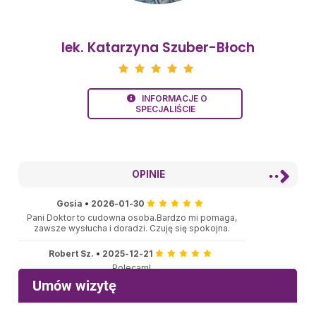
lek. Katarzyna Szuber-Błoch
INFORMACJE O
SPECJALIŚCIE
OPINIE
Gosia
•
2026-01-30
Pani Doktor to cudowna osoba.Bardzo mi pomaga,
zawsze wysłucha i doradzi. Czuję się spokojna.
Robert Sz.
•
2025-12-21
Polecam!
Aleksandra
•
2025-12-13
Pani Doktor jest bardzo miła, czułam się bardzo