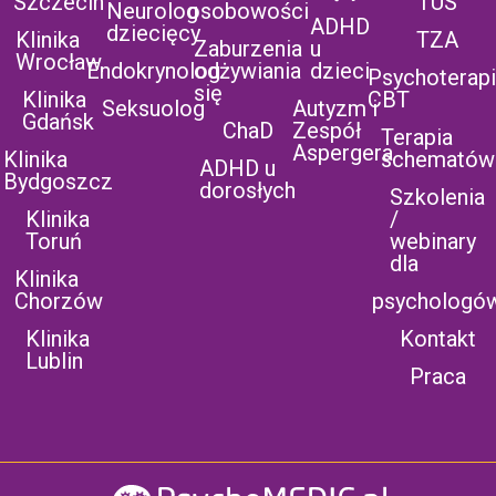
Szczecin
TUS
Neurolog
osobowości
ADHD
dziecięcy
Klinika
TZA
Zaburzenia
u
Wrocław
Endokrynolog
odżywiania
dzieci
Psychoterap
się
Klinika
CBT
Seksuolog
Autyzm i
Gdańsk
ChaD
Zespół
Terapia
Aspergera
Klinika
schematów
ADHD u
Bydgoszcz
dorosłych
Szkolenia
Klinika
/
Toruń
webinary
dla
Klinika
Chorzów
psychologó
Klinika
Kontakt
Lublin
Praca