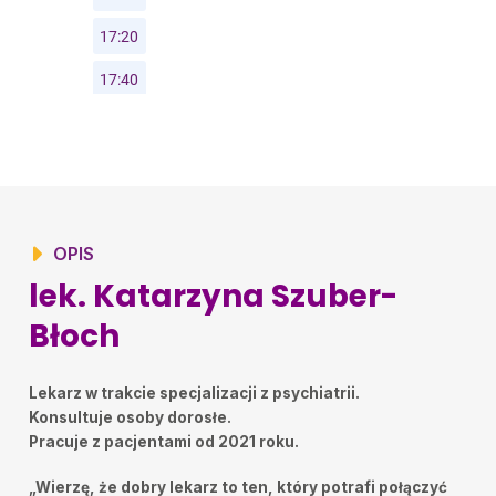
rozważnie i trafnie dobrała leczenie, które przynosi
efekty.
Laura
•
2025-07-30
Bardzo fantastyczny lekarz, empatia i profesjonalizm.
Bardzo polecam, będę korzystać w przyszłości
Kinga
•
2025-07-23
Bardzo empatyczna i wyrozumiała pani doktor.
Mihal
•
2025-07-16
Z porozumienia
OPIS
lek. Katarzyna Szuber-
Błoch
Lekarz w trakcie specjalizacji z psychiatrii.
Konsultuje osoby dorosłe.
Pracuje z pacjentami od 2021 roku.
„Wierzę, że dobry lekarz to ten, który potrafi połączyć