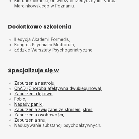
Kierunek lekarski, Uniwersytet Medyczny im. Karola
Marcinkowskiego w Poznaniu.
Dodatkowe szkolenia
II edycja Akademii Formedis,
Kongres Psychiatrii Medforum,
Łódzkie Warsztaty Psychogeriatryczne.
Specjalizuje się w
Zaburzenia nastroju
,
ChAD (Choroba afektywna dwubiegunowa)
,
Zaburzenia lękowe
,
Fobie
,
Napady paniki
,
Zaburzenia związane ze stresem
,
stres
,
Zaburzenia osobowości
,
Zaburzenia snu
,
Nadużywanie substancji psychoaktywnych.